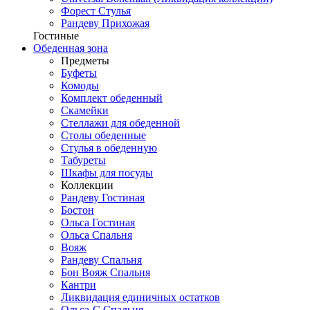
Форест Стулья
Рандеву Прихожая
Гостиные
Обеденная зона
Предметы
Буфеты
Комоды
Комплект обеденный
Скамейки
Стеллажи для обеденной
Столы обеденные
Стулья в обеденную
Табуреты
Шкафы для посуды
Коллекции
Рандеву Гостиная
Бостон
Ольса Гостиная
Ольса Спальня
Вояж
Рандеву Спальня
Бон Вояж Спальня
Кантри
Ликвидация единичных остатков
Ольса-С Спальня