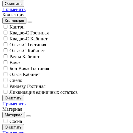
Очистить
Применить
Коллекция
Коллекция
Кантри
Квадро-С Гостиная
Квадро-С Кабинет
Ольса-С Гостиная
Ольса-С Кабинет
Рауна Кабинет
Вояж
Бон Вояж Гостиная
Ольса Кабинет
Сиело
Рандеву Гостиная
Ликвидация единичных остатков
Очистить
Применить
Материал
Материал
Сосна
Очистить
Применить