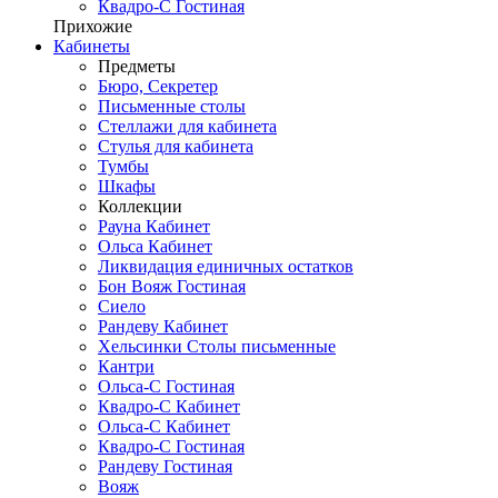
Квадро-С Гостиная
Прихожие
Кабинеты
Предметы
Бюро, Секретер
Письменные столы
Стеллажи для кабинета
Стулья для кабинета
Тумбы
Шкафы
Коллекции
Рауна Кабинет
Ольса Кабинет
Ликвидация единичных остатков
Бон Вояж Гостиная
Сиело
Рандеву Кабинет
Хельсинки Столы письменные
Кантри
Ольса-С Гостиная
Квадро-С Кабинет
Ольса-С Кабинет
Квадро-С Гостиная
Рандеву Гостиная
Вояж