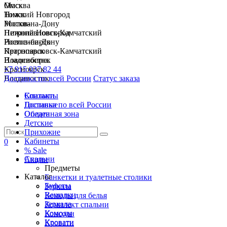
Москва
Омск
Нижний Новгород
Томск
Ростов-на-Дону
Москва
Петропавловск-Камчатский
Нижний Новгород
Новосибирск
Ростов-на-Дону
Красноярск
Петропавловск-Камчатский
Владивосток
Новосибирск
+7 915 037 82 44
Красноярск
Доставка по всей России
Владивосток
Статус заказа
Спальни
Контакты
Гостиные
Доставка по всей России
Обеденная зона
Оплата
Детские
Прихожие
Кабинеты
0
% Sale
Спальни
Акции
Предметы
Каталог
Банкетки и туалетные столики
Буфеты
Зеркала
Вешалки
Комоды для белья
Зеркала
Комплект спальни
Комоды
Консоли
Кровати
Кровати