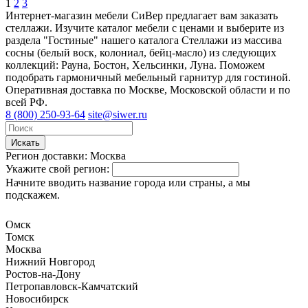
1
2
3
Интернет-магазин мебели СиВер предлагает вам заказать
стеллажи. Изучите каталог мебели с ценами и выберите из
раздела "Гостиные" нашего каталога Стеллажи из массива
сосны (белый воск, колониал, бейц-масло) из следующих
коллекций: Рауна, Бостон, Хельсинки, Луна. Поможем
подобрать гармоничный мебельный гарнитур для гостиной.
Оперативная доставка по Москве, Московской области и по
всей РФ.
8 (800) 250-93-64
site@siwer.ru
Искать
Регион доставки:
Москва
Укажите свой регион:
Начните вводить название города или страны, а мы
подскажем.
Омск
Томск
Москва
Нижний Новгород
Ростов-на-Дону
Петропавловск-Камчатский
Новосибирск