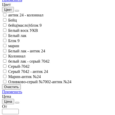
Цвет
Цвет
антик 24 - колониал
Бейц
бейц(масло)\блэк 9
Белый воск УКВ
Белый лак
Блэк 9
марин
Белый лак - антик 24
Колониал
белый лак - серый 7042
Серый-7042
Серый 7042 - антик 24
Марин-антик №24
Оливково-серый №7002-антик №24
Очистить
Применить
Цена
Цена
От