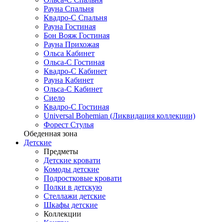
Рауна Спальня
Квадро-С Спальня
Рауна Гостиная
Бон Вояж Гостиная
Рауна Прихожая
Ольса Кабинет
Ольса-С Гостиная
Квадро-С Кабинет
Рауна Кабинет
Ольса-С Кабинет
Сиело
Квадро-С Гостиная
Universal Bohemian (Ликвидация коллекции)
Форест Стулья
Обеденная зона
Детские
Предметы
Детские кровати
Комоды детские
Подростковые кровати
Полки в детскую
Стеллажи детские
Шкафы детские
Коллекции