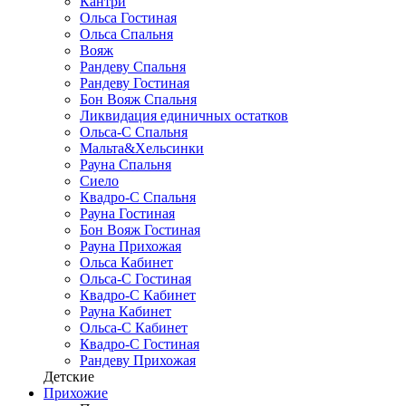
Кантри
Ольса Гостиная
Ольса Спальня
Вояж
Рандеву Спальня
Рандеву Гостиная
Бон Вояж Спальня
Ликвидация единичных остатков
Ольса-С Спальня
Мальта&Хельсинки
Рауна Спальня
Сиело
Квадро-С Спальня
Рауна Гостиная
Бон Вояж Гостиная
Рауна Прихожая
Ольса Кабинет
Ольса-С Гостиная
Квадро-С Кабинет
Рауна Кабинет
Ольса-С Кабинет
Квадро-С Гостиная
Рандеву Прихожая
Детские
Прихожие