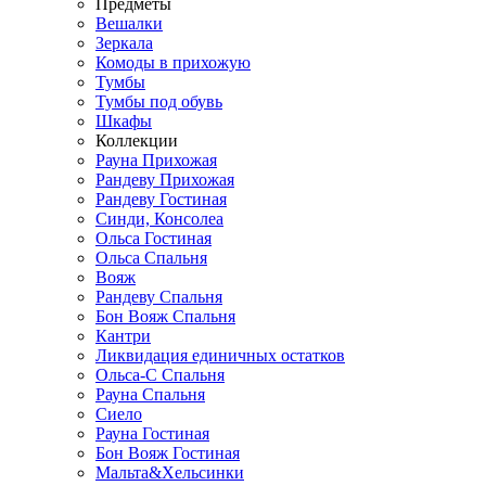
Предметы
Вешалки
Зеркала
Комоды в прихожую
Тумбы
Тумбы под обувь
Шкафы
Коллекции
Рауна Прихожая
Рандеву Прихожая
Рандеву Гостиная
Синди, Консолеа
Ольса Гостиная
Ольса Спальня
Вояж
Рандеву Спальня
Бон Вояж Спальня
Кантри
Ликвидация единичных остатков
Ольса-С Спальня
Рауна Спальня
Сиело
Рауна Гостиная
Бон Вояж Гостиная
Мальта&Хельсинки