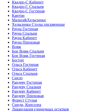
Квадро-С Кабинет
Квадро-С Спальня
Квадро-С Гостиная
Кантри
Мальта&Хельсинки
Хельсинки Столы письменные
Рауна Гостиная
Рауна Спальня
Рауна Кабинет
Рауна Прихожая
Вояж
Бон Вояж Спальня
Бон Вояж Гостиная
Бостон
Ольса Гостиная
Ольса Кабинет
Ольса Спальня
Сиело
Рандеву Гостиная
Рандеву Спальня
Рандеву Кабинет
Рандеву Прихожая
Форест Стулья
Синди, Консолеа
Ликвидация единичных остатков