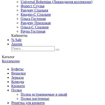
Universal Bohemian (Ликвидация коллекции)
Форест Стулья
Рандеву Спальня
Квадро-С Спальня
Ольса Гостиная
Рандеву Прихожая
Ольса-С Спальня
Рауна Гостиная
Кабинеты
% Sale
Акции
Каталог
Коллекции
Буфеты
Вешалки
Зеркала
Комоды
Кровати
Полки
Полки встраиваемые в шкаф
Полки настенные
Решетка для кровати