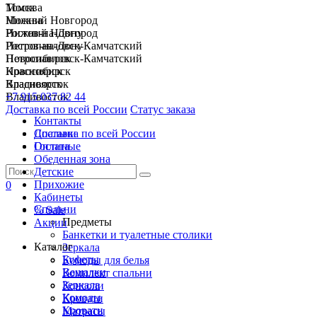
Москва
Томск
Нижний Новгород
Москва
Ростов-на-Дону
Нижний Новгород
Петропавловск-Камчатский
Ростов-на-Дону
Новосибирск
Петропавловск-Камчатский
Красноярск
Новосибирск
Владивосток
Красноярск
+7 915 037 82 44
Владивосток
Доставка по всей России
Статус заказа
Контакты
Спальни
Доставка по всей России
Гостиные
Оплата
Обеденная зона
Детские
Прихожие
0
Кабинеты
Спальни
% Sale
Предметы
Акции
Банкетки и туалетные столики
Каталог
Зеркала
Буфеты
Комоды для белья
Вешалки
Комплект спальни
Зеркала
Консоли
Комоды
Кровати
Кровати
Матрасы