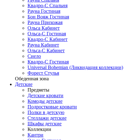
Квадро-С Спальня
Рауна Гостиная
Бон Вояж Гостиная
Рауна Прихожая
Ольса Кабинет
Ольса-С Гостиная
Квадро-С Кабинет
Рауна Кабинет
Ольса-С Кабинет
Сиело
Квадро-С Гостиная
Universal Bohemian (Ликвидация коллекции)
Форест Стулья
Обеденная зона
Детские
Предметы
Детские кровати
Комоды детские
Подростковые кровати
Полки в детскую
Стеллажи детские
Шкафы детские
Коллекции
Кантри