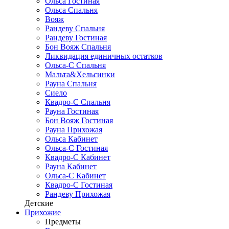
Ольса Гостиная
Ольса Спальня
Вояж
Рандеву Спальня
Рандеву Гостиная
Бон Вояж Спальня
Ликвидация единичных остатков
Ольса-С Спальня
Мальта&Хельсинки
Рауна Спальня
Сиело
Квадро-С Спальня
Рауна Гостиная
Бон Вояж Гостиная
Рауна Прихожая
Ольса Кабинет
Ольса-С Гостиная
Квадро-С Кабинет
Рауна Кабинет
Ольса-С Кабинет
Квадро-С Гостиная
Рандеву Прихожая
Детские
Прихожие
Предметы