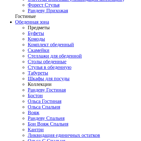
Форест Стулья
Рандеву Прихожая
Гостиные
Обеденная зона
Предметы
Буфеты
Комоды
Комплект обеденный
Скамейки
Стеллажи для обеденной
Столы обеденные
Стулья в обеденную
Табуреты
Шкафы для посуды
Коллекции
Рандеву Гостиная
Бостон
Ольса Гостиная
Ольса Спальня
Вояж
Рандеву Спальня
Бон Вояж Спальня
Кантри
Ликвидация единичных остатков
Ольса-С Спальня