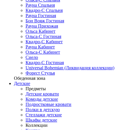
Рауна Спальня
Квадро-С Спальня
Рауна Гостиная
Бон Вояж Гостиная
Рауна Прихожая
Ольса Кабинет
Ольса-С Гостиная
Квадро-С Кабинет
Рауна Кабинет
Ольса-С Кабинет
Сиело
Квадро-С Гостиная
Universal Bohemian (Ликвидация коллекции)
Форест Стулья
Обеденная зона
Детские
Предметы
Детские кровати
Комоды детские
Подростковые кровати
Полки в детскую
Стеллажи детские
Шкафы детские
Коллекции