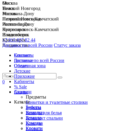
Москва
Омск
Нижний Новгород
Томск
Ростов-на-Дону
Москва
Петропавловск-Камчатский
Нижний Новгород
Новосибирск
Ростов-на-Дону
Красноярск
Петропавловск-Камчатский
Владивосток
Новосибирск
+7 915 037 82 44
Красноярск
Доставка по всей России
Владивосток
Статус заказа
Спальни
Контакты
Гостиные
Доставка по всей России
Обеденная зона
Оплата
Детские
Прихожие
Кабинеты
0
% Sale
Спальни
Акции
Предметы
Каталог
Банкетки и туалетные столики
Буфеты
Зеркала
Вешалки
Комоды для белья
Зеркала
Комплект спальни
Комоды
Консоли
Кровати
Кровати