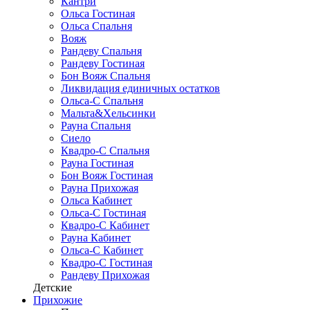
Кантри
Ольса Гостиная
Ольса Спальня
Вояж
Рандеву Спальня
Рандеву Гостиная
Бон Вояж Спальня
Ликвидация единичных остатков
Ольса-С Спальня
Мальта&Хельсинки
Рауна Спальня
Сиело
Квадро-С Спальня
Рауна Гостиная
Бон Вояж Гостиная
Рауна Прихожая
Ольса Кабинет
Ольса-С Гостиная
Квадро-С Кабинет
Рауна Кабинет
Ольса-С Кабинет
Квадро-С Гостиная
Рандеву Прихожая
Детские
Прихожие