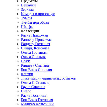
Предметы
Вешалки
Зеркала
Комоды в прихожую
Тумбы
Тумбы под обувь
Шкафы
Коллекции
Рауна Прихожая
Рандеву Прихожая
Рандеву Гостиная
Синди, Консолеа
Ольса Гостиная
Ольса Спальня
Вояж
Рандеву Спальня
Бон Вояж Спальня
Кантри
Ликвидация единичных остатков
Ольса-С Спальня
Рауна Спальня
Сиело
Рауна Гостиная
Бон Вояж Гостиная
Мальта&Хельсинки