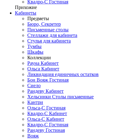
Квадро-С Гостиная
Прихожие
Кабинеты
Предметы
Бюро, Секретер
Письменные столы
Стеллажи для кабинета
Стулья для кабинета
Тумбы
Шкафы
Коллекции
Рауна Кабинет
Ольса Кабинет
Ликвидация единичных остатков
Бон Вояж Гостиная
Сиело
Рандеву Кабинет
Хельсинки Столы письменные
Кантри
Ольса-С Гостиная
Квадро-С Кабинет
Ольса-С Кабинет
Квадро-С Гостиная
Рандеву Гостиная
Вояж