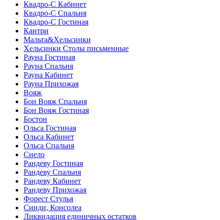
Квадро-С Кабинет
Квадро-С Спальня
Квадро-С Гостиная
Кантри
Мальта&Хельсинки
Хельсинки Столы письменные
Рауна Гостиная
Рауна Спальня
Рауна Кабинет
Рауна Прихожая
Вояж
Бон Вояж Спальня
Бон Вояж Гостиная
Бостон
Ольса Гостиная
Ольса Кабинет
Ольса Спальня
Сиело
Рандеву Гостиная
Рандеву Спальня
Рандеву Кабинет
Рандеву Прихожая
Форест Стулья
Синди, Консолеа
Ликвидация единичных остатков