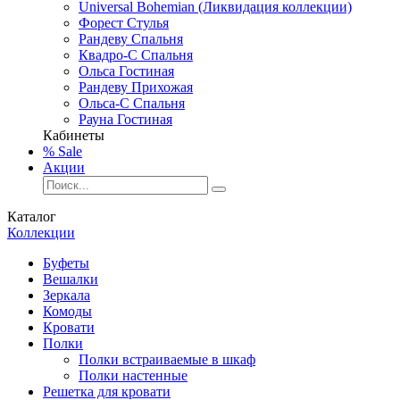
Universal Bohemian (Ликвидация коллекции)
Форест Стулья
Рандеву Спальня
Квадро-С Спальня
Ольса Гостиная
Рандеву Прихожая
Ольса-С Спальня
Рауна Гостиная
Кабинеты
% Sale
Акции
Каталог
Коллекции
Буфеты
Вешалки
Зеркала
Комоды
Кровати
Полки
Полки встраиваемые в шкаф
Полки настенные
Решетка для кровати