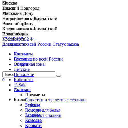
Москва
Омск
Нижний Новгород
Томск
Ростов-на-Дону
Москва
Петропавловск-Камчатский
Нижний Новгород
Новосибирск
Ростов-на-Дону
Красноярск
Петропавловск-Камчатский
Владивосток
Новосибирск
+7 915 037 82 44
Красноярск
Доставка по всей России
Владивосток
Статус заказа
Спальни
Контакты
Гостиные
Доставка по всей России
Обеденная зона
Оплата
Детские
Прихожие
Кабинеты
0
% Sale
Спальни
Акции
Предметы
Каталог
Банкетки и туалетные столики
Буфеты
Зеркала
Вешалки
Комоды для белья
Зеркала
Комплект спальни
Комоды
Консоли
Кровати
Кровати