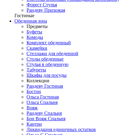
Форест Стулья
Рандеву Прихожая
Гостиные
Обеденная зона
Предметы
Буфеты
Комоды
Комплект обеденный
Скамейки
Стеллажи для обеденной
Столы обеденные
Стулья в обеденную
Табуреты
Шкафы для посуды
Коллекции
Рандеву Гостиная
Бостон
Ольса Гостиная
Ольса Спальня
Вояж
Рандеву Спальня
Бон Вояж Спальня
Кантри
Ликвидация единичных остатков
Ольса-С Спальня