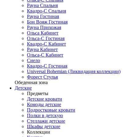
Рауна Спальня
Квадро-С Спальня
Рауна Гостиная
Бон Вояж Гостиная
Рауна Прихожая
Ольса Кабинет
Ольса-С Гостиная
Квадро-С Кабинет
Рауна Кабинет
Ольса-С Кабинет
Сиело
Квадро-С Гостиная
Universal Bohemian (Ликвидация коллекции)
Форест Стулья
Обеденная зона
Детские
Предметы
Детские кровати
Комоды детские
Подростковые кровати
Полки в детскую
Стеллажи детские
Шкафы детские
Коллекции