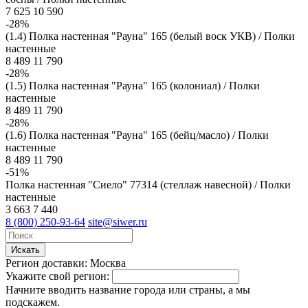
7 625
10 590
-28%
(1.4) Полка настенная "Рауна" 165 (белый воск УКВ) / Полки
настенные
8 489
11 790
-28%
(1.5) Полка настенная "Рауна" 165 (колониал) / Полки
настенные
8 489
11 790
-28%
(1.6) Полка настенная "Рауна" 165 (бейц/масло) / Полки
настенные
8 489
11 790
-51%
Полка настенная "Сиело" 77314 (стеллаж навесной) / Полки
настенные
3 663
7 440
8 (800) 250-93-64
site@siwer.ru
Искать
Регион доставки:
Москва
Укажите свой регион:
Начните вводить название города или страны, а мы
подскажем.