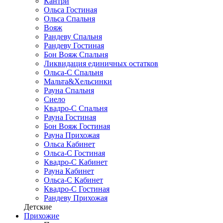
Кантри
Ольса Гостиная
Ольса Спальня
Вояж
Рандеву Спальня
Рандеву Гостиная
Бон Вояж Спальня
Ликвидация единичных остатков
Ольса-С Спальня
Мальта&Хельсинки
Рауна Спальня
Сиело
Квадро-С Спальня
Рауна Гостиная
Бон Вояж Гостиная
Рауна Прихожая
Ольса Кабинет
Ольса-С Гостиная
Квадро-С Кабинет
Рауна Кабинет
Ольса-С Кабинет
Квадро-С Гостиная
Рандеву Прихожая
Детские
Прихожие