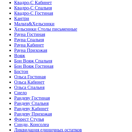
Квадро-С Кабинет
Квадро-С Спальня
Квадро-С Гостиная
Кантри
Мальта&Хельсинки
Хельсинки Столы письменные
Рауна Гостиная
Рауна Спальня
Рауна Кабинет
Рауна Прихожая
Вояж
Бон Вояж Спальня
Бон Вояж Гостиная
Бостон
Ольса Гостиная
Ольса Кабинет
Ольса Спальня
Сиело
Рандеву Гостиная
Рандеву Спальня
Рандеву Кабинет
Рандеву Прихожая
Форест Стулья
Синди, Консолеа
Ликвидация единичных остатков