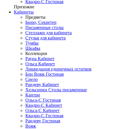
Квадро-С Гостиная
Прихожие
Кабинеты
Предметы
Бюро, Секретер
Письменные столы
Стеллажи для кабинета
Стулья для кабинета
Тумбы
Шкафы
Коллекции
Рауна Кабинет
Ольса Кабинет
Ликвидация единичных остатков
Бон Вояж Гостиная
Сиело
Рандеву Кабинет
Хельсинки Столы письменные
Кантри
Ольса-С Гостиная
Квадро-С Кабинет
Ольса-С Кабинет
Квадро-С Гостиная
Рандеву Гостиная
Вояж