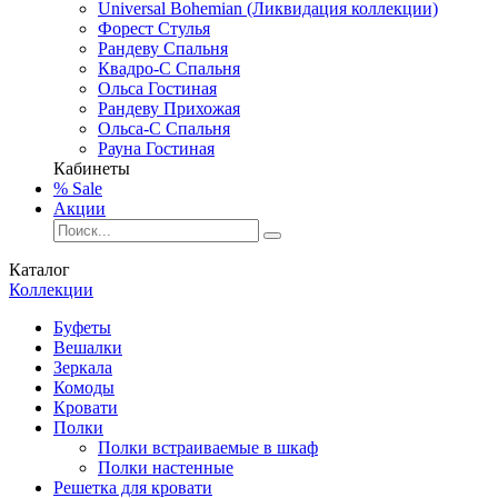
Universal Bohemian (Ликвидация коллекции)
Форест Стулья
Рандеву Спальня
Квадро-С Спальня
Ольса Гостиная
Рандеву Прихожая
Ольса-С Спальня
Рауна Гостиная
Кабинеты
% Sale
Акции
Каталог
Коллекции
Буфеты
Вешалки
Зеркала
Комоды
Кровати
Полки
Полки встраиваемые в шкаф
Полки настенные
Решетка для кровати