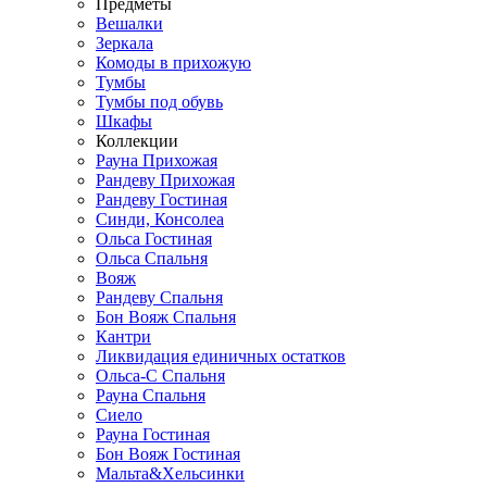
Предметы
Вешалки
Зеркала
Комоды в прихожую
Тумбы
Тумбы под обувь
Шкафы
Коллекции
Рауна Прихожая
Рандеву Прихожая
Рандеву Гостиная
Синди, Консолеа
Ольса Гостиная
Ольса Спальня
Вояж
Рандеву Спальня
Бон Вояж Спальня
Кантри
Ликвидация единичных остатков
Ольса-С Спальня
Рауна Спальня
Сиело
Рауна Гостиная
Бон Вояж Гостиная
Мальта&Хельсинки