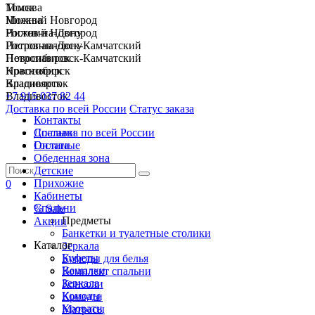
Москва
Томск
Нижний Новгород
Москва
Ростов-на-Дону
Нижний Новгород
Петропавловск-Камчатский
Ростов-на-Дону
Новосибирск
Петропавловск-Камчатский
Красноярск
Новосибирск
Владивосток
Красноярск
+7 915 037 82 44
Владивосток
Доставка по всей России
Статус заказа
Контакты
Спальни
Доставка по всей России
Гостиные
Оплата
Обеденная зона
Детские
Прихожие
0
Кабинеты
Спальни
% Sale
Предметы
Акции
Банкетки и туалетные столики
Каталог
Зеркала
Буфеты
Комоды для белья
Вешалки
Комплект спальни
Зеркала
Консоли
Комоды
Кровати
Кровати
Матрасы