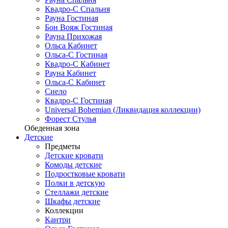
Квадро-С Спальня
Рауна Гостиная
Бон Вояж Гостиная
Рауна Прихожая
Ольса Кабинет
Ольса-С Гостиная
Квадро-С Кабинет
Рауна Кабинет
Ольса-С Кабинет
Сиело
Квадро-С Гостиная
Universal Bohemian (Ликвидация коллекции)
Форест Стулья
Обеденная зона
Детские
Предметы
Детские кровати
Комоды детские
Подростковые кровати
Полки в детскую
Стеллажи детские
Шкафы детские
Коллекции
Кантри