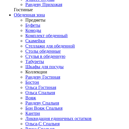
Рандеву Прихожая
Гостиные
Обеденная зона
Предметы
Буфеты
Комоды
Комплект обеденный
Скамейки
Стеллажи для обеденной
Столы обеденные
Стулья в обеденную
Табуреты
Шкафы для посуды
Коллекции
Рандеву Гостиная
Бостон
Ольса Гостиная
Ольса Спальня
Вояж
Рандеву Спальня
Бон Вояж Спальня
Кантри
Ликвидация единичных остатков
Ольса-С Спальня
Рауна Спальня