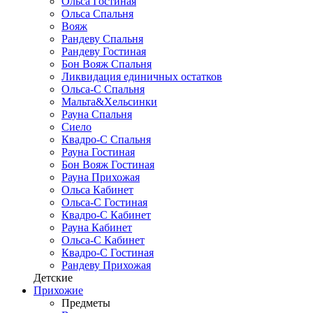
Ольса Гостиная
Ольса Спальня
Вояж
Рандеву Спальня
Рандеву Гостиная
Бон Вояж Спальня
Ликвидация единичных остатков
Ольса-С Спальня
Мальта&Хельсинки
Рауна Спальня
Сиело
Квадро-С Спальня
Рауна Гостиная
Бон Вояж Гостиная
Рауна Прихожая
Ольса Кабинет
Ольса-С Гостиная
Квадро-С Кабинет
Рауна Кабинет
Ольса-С Кабинет
Квадро-С Гостиная
Рандеву Прихожая
Детские
Прихожие
Предметы