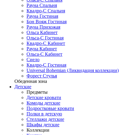
Рауна Спальня
Квадро-С Спальня
Рауна Гостиная
Бон Вояж Гостиная
Рауна Прихожая
Ольса Кабинет
Ольса-С Гостиная
Квадро-С Кабинет
Рауна Кабинет
Ольса-С Кабинет
Сиело
Квадро-С Гостиная
Universal Bohemian (Ликвидация коллекции)
Форест Стулья
Обеденная зона
Детские
Предметы
Детские кровати
Комоды детские
Подростковые кровати
Полки в детскую
Стеллажи детские
Шкафы детские
Коллекции