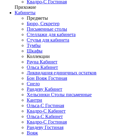
Квадро-С Гостиная
Прихожие
Кабинеты
Предметы
Бюро, Секретер
Письменные столы
Стеллажи для кабинета
Стулья для кабинета
Тумбы
Шкафы
Коллекции
Рауна Кабинет
Ольса Кабинет
Ликвидация единичных остатков
Бон Вояж Гостиная
Сиело
Рандеву Кабинет
Хельсинки Столы письменные
Кантри
Ольса-С Гостиная
Квадро-С Кабинет
Ольса-С Кабинет
Квадро-С Гостиная
Рандеву Гостиная
Вояж