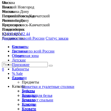
Москва
Омск
Нижний Новгород
Томск
Ростов-на-Дону
Москва
Петропавловск-Камчатский
Нижний Новгород
Новосибирск
Ростов-на-Дону
Красноярск
Петропавловск-Камчатский
Владивосток
Новосибирск
+7 915 037 82 44
Красноярск
Доставка по всей России
Владивосток
Статус заказа
Спальни
Контакты
Гостиные
Доставка по всей России
Обеденная зона
Оплата
Детские
Прихожие
Кабинеты
0
% Sale
Спальни
Акции
Предметы
Каталог
Банкетки и туалетные столики
Буфеты
Зеркала
Вешалки
Комоды для белья
Зеркала
Комплект спальни
Комоды
Консоли
Кровати
Кровати