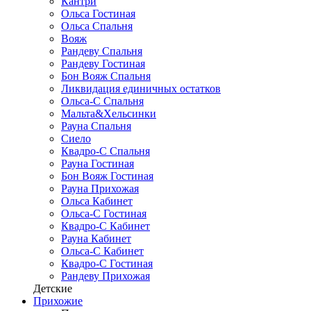
Кантри
Ольса Гостиная
Ольса Спальня
Вояж
Рандеву Спальня
Рандеву Гостиная
Бон Вояж Спальня
Ликвидация единичных остатков
Ольса-С Спальня
Мальта&Хельсинки
Рауна Спальня
Сиело
Квадро-С Спальня
Рауна Гостиная
Бон Вояж Гостиная
Рауна Прихожая
Ольса Кабинет
Ольса-С Гостиная
Квадро-С Кабинет
Рауна Кабинет
Ольса-С Кабинет
Квадро-С Гостиная
Рандеву Прихожая
Детские
Прихожие