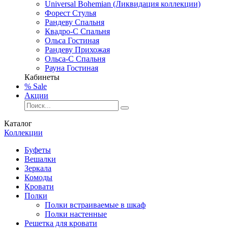
Universal Bohemian (Ликвидация коллекции)
Форест Стулья
Рандеву Спальня
Квадро-С Спальня
Ольса Гостиная
Рандеву Прихожая
Ольса-С Спальня
Рауна Гостиная
Кабинеты
% Sale
Акции
Каталог
Коллекции
Буфеты
Вешалки
Зеркала
Комоды
Кровати
Полки
Полки встраиваемые в шкаф
Полки настенные
Решетка для кровати