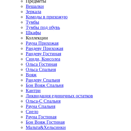
Предметы
Вешалки
Зеркала
Комоды в прихожую
Тумбы
Тумбы под обувь
Шкафы
Коллекции
Рауна Прихожая
Рандеву Прихожая
Рандеву Гостиная
Синди, Консолеа
Ольса Гостиная
Ольса Спальня
Вояж
Рандеву Спальня
Бон Вояж Спальня
Кантри
Ликвидация единичных остатков
Ольса-С Спальня
Рауна Спальня
Сиело
Рауна Гостиная
Бон Вояж Гостиная
Мальта&Хельсинки