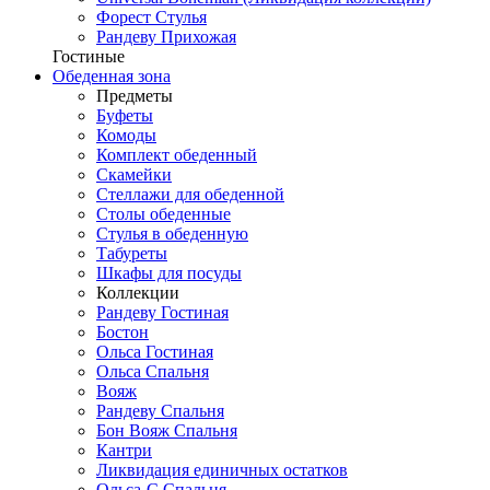
Форест Стулья
Рандеву Прихожая
Гостиные
Обеденная зона
Предметы
Буфеты
Комоды
Комплект обеденный
Скамейки
Стеллажи для обеденной
Столы обеденные
Стулья в обеденную
Табуреты
Шкафы для посуды
Коллекции
Рандеву Гостиная
Бостон
Ольса Гостиная
Ольса Спальня
Вояж
Рандеву Спальня
Бон Вояж Спальня
Кантри
Ликвидация единичных остатков
Ольса-С Спальня