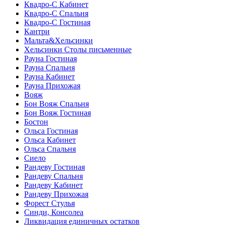
Квадро-С Кабинет
Квадро-С Спальня
Квадро-С Гостиная
Кантри
Мальта&Хельсинки
Хельсинки Столы письменные
Рауна Гостиная
Рауна Спальня
Рауна Кабинет
Рауна Прихожая
Вояж
Бон Вояж Спальня
Бон Вояж Гостиная
Бостон
Ольса Гостиная
Ольса Кабинет
Ольса Спальня
Сиело
Рандеву Гостиная
Рандеву Спальня
Рандеву Кабинет
Рандеву Прихожая
Форест Стулья
Синди, Консолеа
Ликвидация единичных остатков