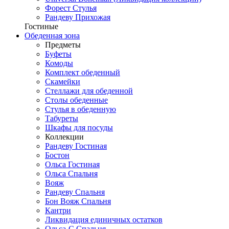
Форест Стулья
Рандеву Прихожая
Гостиные
Обеденная зона
Предметы
Буфеты
Комоды
Комплект обеденный
Скамейки
Стеллажи для обеденной
Столы обеденные
Стулья в обеденную
Табуреты
Шкафы для посуды
Коллекции
Рандеву Гостиная
Бостон
Ольса Гостиная
Ольса Спальня
Вояж
Рандеву Спальня
Бон Вояж Спальня
Кантри
Ликвидация единичных остатков
Ольса-С Спальня