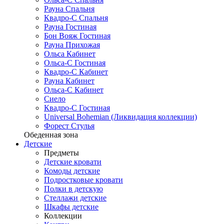
Рауна Спальня
Квадро-С Спальня
Рауна Гостиная
Бон Вояж Гостиная
Рауна Прихожая
Ольса Кабинет
Ольса-С Гостиная
Квадро-С Кабинет
Рауна Кабинет
Ольса-С Кабинет
Сиело
Квадро-С Гостиная
Universal Bohemian (Ликвидация коллекции)
Форест Стулья
Обеденная зона
Детские
Предметы
Детские кровати
Комоды детские
Подростковые кровати
Полки в детскую
Стеллажи детские
Шкафы детские
Коллекции