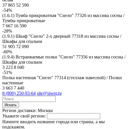
37 865
52 590
-54%
(1.6.1) Тумба прикроватная "Сиело" 77326 из массива сосны /
Тумбы прикроватные
7 667
16 590
-28%
(1.9.1) Шкаф "Сиело" 2-х дверный 77318 из массива сосны /
Шкафы для спальни
51 905
72 090
-60%
(1.9.4) Встраиваемые полки "Сиело" 77356 из массива сосны /
Шкафы для спальни
3 223
8 040
-51%
Полка настенная "Сиело" 77314 (стеллаж навесной) / Полки
настенные
3 663
7 440
8 (800) 250-93-64
site@siwer.ru
Искать
Регион доставки:
Москва
Укажите свой регион:
Начните вводить название города или страны, а мы
подскажем.