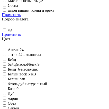
Массив сосны, МДФ
Сосна
шпон вишни, клена и ореха
Применить
Подбор аналога
Да
Применить
Цвет
Антик 24
антик 24 - колониал
Бейц
бейц(масло)\блэк 9
Бейц_6-масло-лак
Белый воск УКВ
Белый лак
бетон-дуб натуральный
Блэк 9
Дуб
марин
Орех
Серый