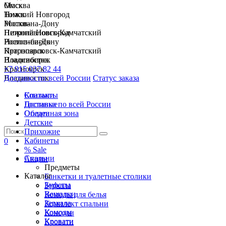
Москва
Омск
Нижний Новгород
Томск
Ростов-на-Дону
Москва
Петропавловск-Камчатский
Нижний Новгород
Новосибирск
Ростов-на-Дону
Красноярск
Петропавловск-Камчатский
Владивосток
Новосибирск
+7 915 037 82 44
Красноярск
Доставка по всей России
Владивосток
Статус заказа
Спальни
Контакты
Гостиные
Доставка по всей России
Обеденная зона
Оплата
Детские
Прихожие
Кабинеты
0
% Sale
Спальни
Акции
Предметы
Каталог
Банкетки и туалетные столики
Буфеты
Зеркала
Вешалки
Комоды для белья
Зеркала
Комплект спальни
Комоды
Консоли
Кровати
Кровати