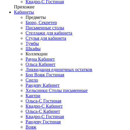
Квадро-С Гостиная
Прихожие
Кабинеты
Предметы
Бюро, Секретер
Письменные столы
Стеллажи для кабинета
Стулья для кабинета
Тумбы
Шкафы
Коллекции
Рауна Кабинет
Ольса Кабинет
Ликвидация единичных остатков
Бон Вояж Гостиная
Сиело
Рандеву Кабинет
Хельсинки Столы письменные
Кантри
Ольса-С Гостиная
Квадро-С Кабинет
Ольса-С Кабинет
Квадро-С Гостиная
Рандеву Гостиная
Вояж