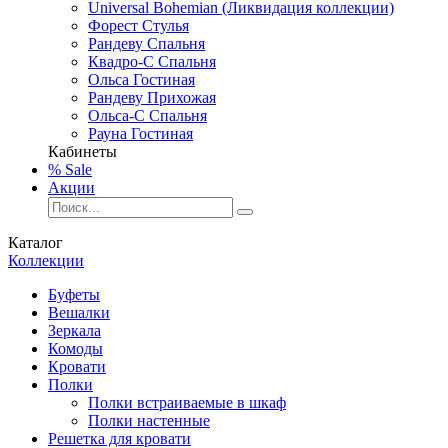
Universal Bohemian (Ликвидация коллекции)
Форест Стулья
Рандеву Спальня
Квадро-С Спальня
Ольса Гостиная
Рандеву Прихожая
Ольса-С Спальня
Рауна Гостиная
Кабинеты
% Sale
Акции
Каталог
Коллекции
Буфеты
Вешалки
Зеркала
Комоды
Кровати
Полки
Полки встраиваемые в шкаф
Полки настенные
Решетка для кровати