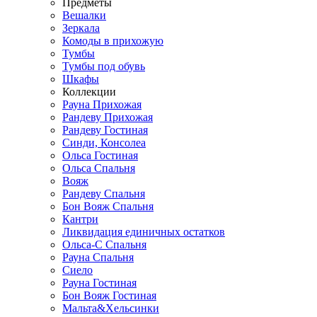
Предметы
Вешалки
Зеркала
Комоды в прихожую
Тумбы
Тумбы под обувь
Шкафы
Коллекции
Рауна Прихожая
Рандеву Прихожая
Рандеву Гостиная
Синди, Консолеа
Ольса Гостиная
Ольса Спальня
Вояж
Рандеву Спальня
Бон Вояж Спальня
Кантри
Ликвидация единичных остатков
Ольса-С Спальня
Рауна Спальня
Сиело
Рауна Гостиная
Бон Вояж Гостиная
Мальта&Хельсинки