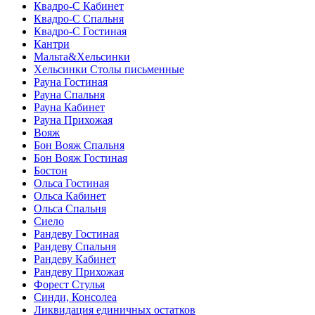
Квадро-С Кабинет
Квадро-С Спальня
Квадро-С Гостиная
Кантри
Мальта&Хельсинки
Хельсинки Столы письменные
Рауна Гостиная
Рауна Спальня
Рауна Кабинет
Рауна Прихожая
Вояж
Бон Вояж Спальня
Бон Вояж Гостиная
Бостон
Ольса Гостиная
Ольса Кабинет
Ольса Спальня
Сиело
Рандеву Гостиная
Рандеву Спальня
Рандеву Кабинет
Рандеву Прихожая
Форест Стулья
Синди, Консолеа
Ликвидация единичных остатков