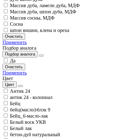
Массив дуба, ламели дуба, МДФ
Массив дуба, шпон дуба, МДФ
Массив сосны, МДФ
Сосна
шпон вишни, клена и ореха
Очистить
Применить
Подбор аналога
Подбор аналога
Да
Очистить
Применить
Цвет
Цвет
Антик 24
антик 24 - колониал
Бейц
бейц(масло)\блэк 9
Бейц_6-масло-лак
Белый воск УКВ
Белый лак
бетон-дуб натуральный