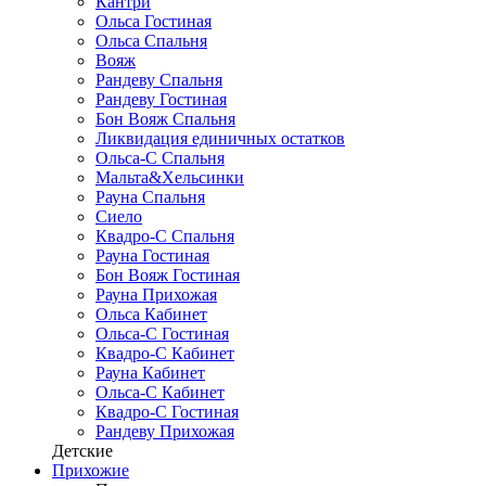
Кантри
Ольса Гостиная
Ольса Спальня
Вояж
Рандеву Спальня
Рандеву Гостиная
Бон Вояж Спальня
Ликвидация единичных остатков
Ольса-С Спальня
Мальта&Хельсинки
Рауна Спальня
Сиело
Квадро-С Спальня
Рауна Гостиная
Бон Вояж Гостиная
Рауна Прихожая
Ольса Кабинет
Ольса-С Гостиная
Квадро-С Кабинет
Рауна Кабинет
Ольса-С Кабинет
Квадро-С Гостиная
Рандеву Прихожая
Детские
Прихожие