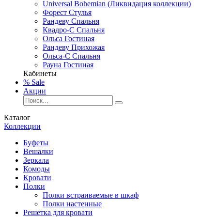
Universal Bohemian (Ликвидация коллекции)
Форест Стулья
Рандеву Спальня
Квадро-С Спальня
Ольса Гостиная
Рандеву Прихожая
Ольса-С Спальня
Рауна Гостиная
Кабинеты
% Sale
Акции
Каталог
Коллекции
Буфеты
Вешалки
Зеркала
Комоды
Кровати
Полки
Полки встраиваемые в шкаф
Полки настенные
Решетка для кровати