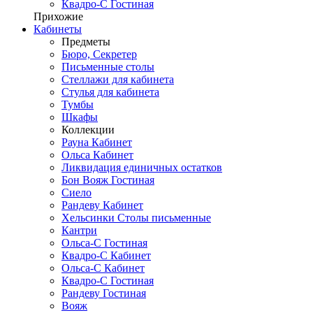
Квадро-С Гостиная
Прихожие
Кабинеты
Предметы
Бюро, Секретер
Письменные столы
Стеллажи для кабинета
Стулья для кабинета
Тумбы
Шкафы
Коллекции
Рауна Кабинет
Ольса Кабинет
Ликвидация единичных остатков
Бон Вояж Гостиная
Сиело
Рандеву Кабинет
Хельсинки Столы письменные
Кантри
Ольса-С Гостиная
Квадро-С Кабинет
Ольса-С Кабинет
Квадро-С Гостиная
Рандеву Гостиная
Вояж