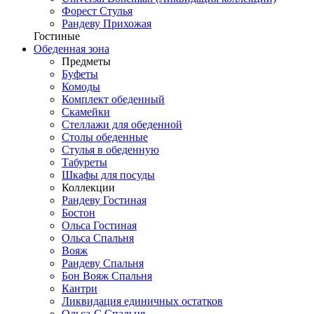
Форест Стулья
Рандеву Прихожая
Гостиные
Обеденная зона
Предметы
Буфеты
Комоды
Комплект обеденный
Скамейки
Стеллажи для обеденной
Столы обеденные
Стулья в обеденную
Табуреты
Шкафы для посуды
Коллекции
Рандеву Гостиная
Бостон
Ольса Гостиная
Ольса Спальня
Вояж
Рандеву Спальня
Бон Вояж Спальня
Кантри
Ликвидация единичных остатков
Ольса-С Спальня