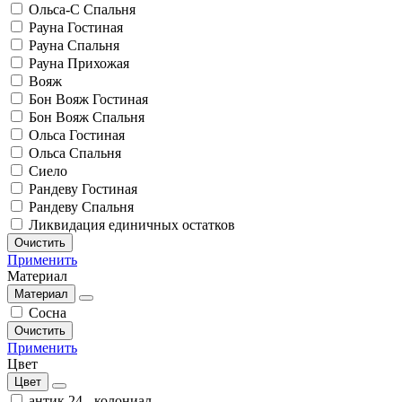
Ольса-С Спальня
Рауна Гостиная
Рауна Спальня
Рауна Прихожая
Вояж
Бон Вояж Гостиная
Бон Вояж Спальня
Ольса Гостиная
Ольса Спальня
Сиело
Рандеву Гостиная
Рандеву Спальня
Ликвидация единичных остатков
Очистить
Применить
Материал
Материал
Сосна
Очистить
Применить
Цвет
Цвет
антик 24 - колониал