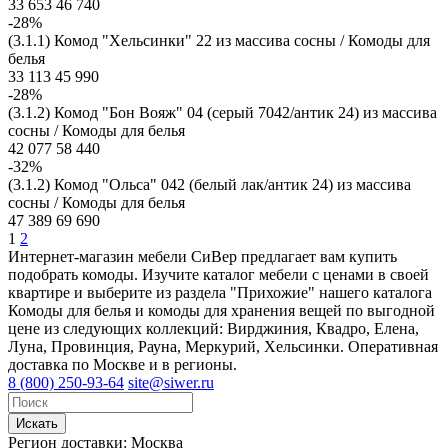
33 653
46 740
-28%
(3.1.1) Комод "Хельсинки" 22 из массива сосны / Комоды для
белья
33 113
45 990
-28%
(3.1.2) Комод "Бон Вояж" 04 (серый 7042/антик 24) из массива
сосны / Комоды для белья
42 077
58 440
-32%
(3.1.2) Комод "Ольса" 042 (белый лак/антик 24) из массива
сосны / Комоды для белья
47 389
69 690
1
2
Интернет-магазин мебели СиВер предлагает вам купить
подобрать комоды. Изучите каталог мебели с ценами в своей
квартире и выберите из раздела "Прихожие" нашего каталога
Комоды для белья и комоды для хранения вещей по выгодной
цене из следующих коллекций: Вирджиния, Квадро, Елена,
Луна, Провинция, Рауна, Меркурий, Хельсинки. Оперативная
доставка по Москве и в регионы.
8 (800) 250-93-64
site@siwer.ru
Искать
Регион доставки:
Москва