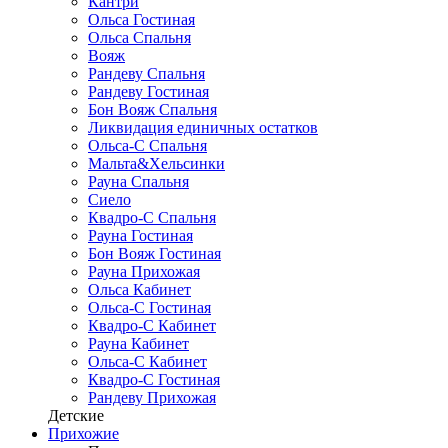
Кантри
Ольса Гостиная
Ольса Спальня
Вояж
Рандеву Спальня
Рандеву Гостиная
Бон Вояж Спальня
Ликвидация единичных остатков
Ольса-С Спальня
Мальта&Хельсинки
Рауна Спальня
Сиело
Квадро-С Спальня
Рауна Гостиная
Бон Вояж Гостиная
Рауна Прихожая
Ольса Кабинет
Ольса-С Гостиная
Квадро-С Кабинет
Рауна Кабинет
Ольса-С Кабинет
Квадро-С Гостиная
Рандеву Прихожая
Детские
Прихожие