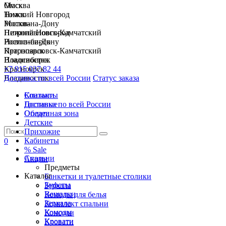
Москва
Омск
Нижний Новгород
Томск
Ростов-на-Дону
Москва
Петропавловск-Камчатский
Нижний Новгород
Новосибирск
Ростов-на-Дону
Красноярск
Петропавловск-Камчатский
Владивосток
Новосибирск
+7 915 037 82 44
Красноярск
Доставка по всей России
Владивосток
Статус заказа
Спальни
Контакты
Гостиные
Доставка по всей России
Обеденная зона
Оплата
Детские
Прихожие
Кабинеты
0
% Sale
Спальни
Акции
Предметы
Каталог
Банкетки и туалетные столики
Буфеты
Зеркала
Вешалки
Комоды для белья
Зеркала
Комплект спальни
Комоды
Консоли
Кровати
Кровати