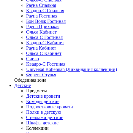
Рауна Спальня
Квадро-С Спальня
Рауна Гостиная
Бон Вояж Гостиная
Рауна Прихожая
Ольса Кабинет
Ольса-С Гостиная
Квадро-С Кабинет
Рауна Кабинет
Ольса-С Кабинет
Сиело
Квадро-С Гостиная
Universal Bohemian (Ликвидация коллекции)
Форест Стулья
Обеденная зона
Детские
Предметы
Детские кровати
Комоды детские
Подростковые кровати
Полки в детскую
Стеллажи детские
Шкафы детские
Коллекции