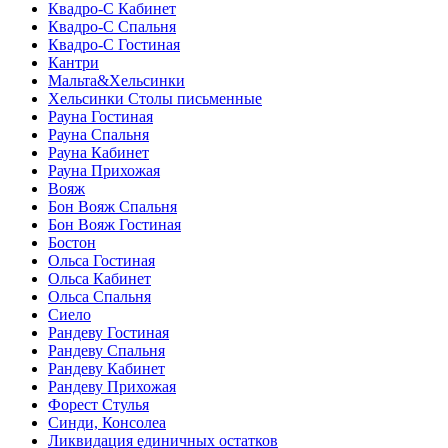
Квадро-С Кабинет
Квадро-С Спальня
Квадро-С Гостиная
Кантри
Мальта&Хельсинки
Хельсинки Столы письменные
Рауна Гостиная
Рауна Спальня
Рауна Кабинет
Рауна Прихожая
Вояж
Бон Вояж Спальня
Бон Вояж Гостиная
Бостон
Ольса Гостиная
Ольса Кабинет
Ольса Спальня
Сиело
Рандеву Гостиная
Рандеву Спальня
Рандеву Кабинет
Рандеву Прихожая
Форест Стулья
Синди, Консолеа
Ликвидация единичных остатков