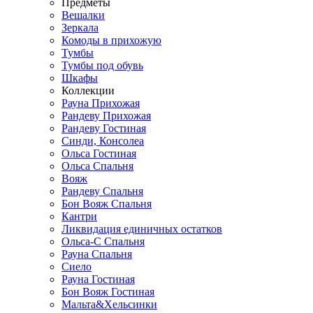
Предметы
Вешалки
Зеркала
Комоды в прихожую
Тумбы
Тумбы под обувь
Шкафы
Коллекции
Рауна Прихожая
Рандеву Прихожая
Рандеву Гостиная
Синди, Консолеа
Ольса Гостиная
Ольса Спальня
Вояж
Рандеву Спальня
Бон Вояж Спальня
Кантри
Ликвидация единичных остатков
Ольса-С Спальня
Рауна Спальня
Сиело
Рауна Гостиная
Бон Вояж Гостиная
Мальта&Хельсинки