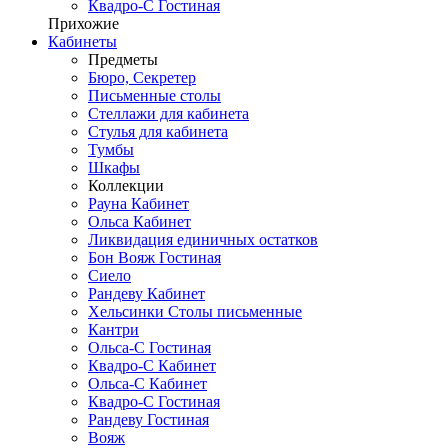
Квадро-С Гостиная
Прихожие
Кабинеты
Предметы
Бюро, Секретер
Письменные столы
Стеллажи для кабинета
Стулья для кабинета
Тумбы
Шкафы
Коллекции
Рауна Кабинет
Ольса Кабинет
Ликвидация единичных остатков
Бон Вояж Гостиная
Сиело
Рандеву Кабинет
Хельсинки Столы письменные
Кантри
Ольса-С Гостиная
Квадро-С Кабинет
Ольса-С Кабинет
Квадро-С Гостиная
Рандеву Гостиная
Вояж