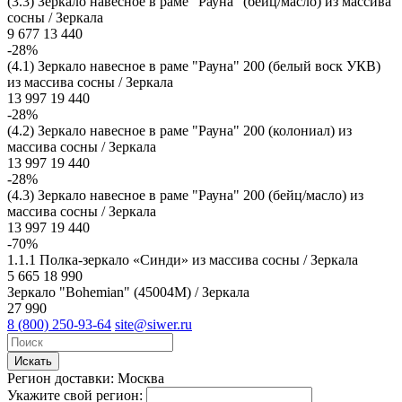
(3.3) Зеркало навесное в раме "Рауна" (бейц/масло) из массива
сосны / Зеркала
9 677
13 440
-28%
(4.1) Зеркало навесное в раме "Рауна" 200 (белый воск УКВ)
из массива сосны / Зеркала
13 997
19 440
-28%
(4.2) Зеркало навесное в раме "Рауна" 200 (колониал) из
массива сосны / Зеркала
13 997
19 440
-28%
(4.3) Зеркало навесное в раме "Рауна" 200 (бейц/масло) из
массива сосны / Зеркала
13 997
19 440
-70%
1.1.1 Полка-зеркало «Синди» из массива сосны / Зеркала
5 665
18 990
Зеркало "Bohemian" (45004М) / Зеркала
27 990
8 (800) 250-93-64
site@siwer.ru
Искать
Регион доставки:
Москва
Укажите свой регион: