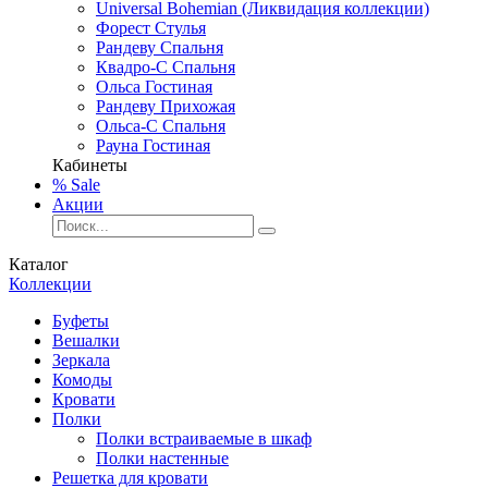
Universal Bohemian (Ликвидация коллекции)
Форест Стулья
Рандеву Спальня
Квадро-С Спальня
Ольса Гостиная
Рандеву Прихожая
Ольса-С Спальня
Рауна Гостиная
Кабинеты
% Sale
Акции
Каталог
Коллекции
Буфеты
Вешалки
Зеркала
Комоды
Кровати
Полки
Полки встраиваемые в шкаф
Полки настенные
Решетка для кровати