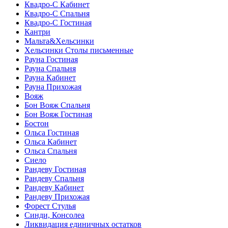
Квадро-С Кабинет
Квадро-С Спальня
Квадро-С Гостиная
Кантри
Мальта&Хельсинки
Хельсинки Столы письменные
Рауна Гостиная
Рауна Спальня
Рауна Кабинет
Рауна Прихожая
Вояж
Бон Вояж Спальня
Бон Вояж Гостиная
Бостон
Ольса Гостиная
Ольса Кабинет
Ольса Спальня
Сиело
Рандеву Гостиная
Рандеву Спальня
Рандеву Кабинет
Рандеву Прихожая
Форест Стулья
Синди, Консолеа
Ликвидация единичных остатков