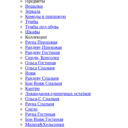
Предметы
Вешалки
Зеркала
Комоды в прихожую
Тумбы
Тумбы под обувь
Шкафы
Коллекции
Рауна Прихожая
Рандеву Прихожая
Рандеву Гостиная
Синди, Консолеа
Ольса Гостиная
Ольса Спальня
Вояж
Рандеву Спальня
Бон Вояж Спальня
Кантри
Ликвидация единичных остатков
Ольса-С Спальня
Рауна Спальня
Сиело
Рауна Гостиная
Бон Вояж Гостиная
Мальта&Хельсинки