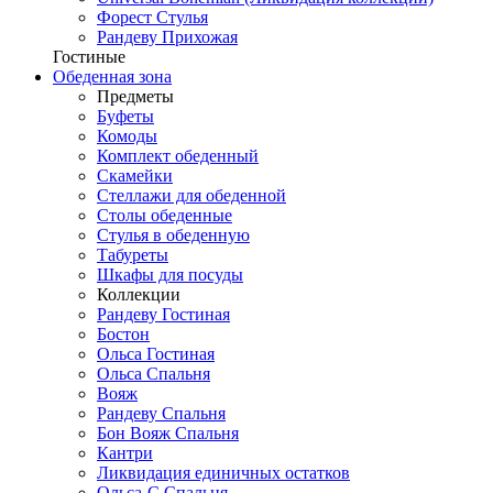
Форест Стулья
Рандеву Прихожая
Гостиные
Обеденная зона
Предметы
Буфеты
Комоды
Комплект обеденный
Скамейки
Стеллажи для обеденной
Столы обеденные
Стулья в обеденную
Табуреты
Шкафы для посуды
Коллекции
Рандеву Гостиная
Бостон
Ольса Гостиная
Ольса Спальня
Вояж
Рандеву Спальня
Бон Вояж Спальня
Кантри
Ликвидация единичных остатков
Ольса-С Спальня