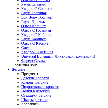
Рауна Спальня
Квадро-С Спальня
Рауна Гостиная
Бон Вояж Гостиная
Рауна Прихожая
Ольса Кабинет
Ольса-С Гостиная
Квадро-С Кабинет
Рауна Кабинет
Ольса-С Кабинет
Сиело
Квадро-С Гостиная
Universal Bohemian (Ликвидация коллекции)
Форест Стулья
Обеденная зона
Детские
Предметы
Детские кровати
Комоды детские
Подростковые кровати
Полки в детскую
Стеллажи детские
Шкафы детские
Коллекции