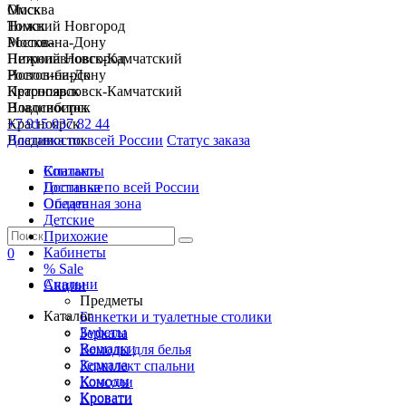
Москва
Омск
Нижний Новгород
Томск
Ростов-на-Дону
Москва
Петропавловск-Камчатский
Нижний Новгород
Новосибирск
Ростов-на-Дону
Красноярск
Петропавловск-Камчатский
Владивосток
Новосибирск
+7 915 037 82 44
Красноярск
Доставка по всей России
Владивосток
Статус заказа
Спальни
Контакты
Гостиные
Доставка по всей России
Обеденная зона
Оплата
Детские
Прихожие
Кабинеты
0
% Sale
Спальни
Акции
Предметы
Каталог
Банкетки и туалетные столики
Буфеты
Зеркала
Вешалки
Комоды для белья
Зеркала
Комплект спальни
Комоды
Консоли
Кровати
Кровати