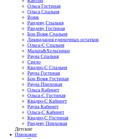
Кантри
Ольса Гостиная
Ольса Спальня
Вояж
Рандеву Спальня
Рандеву Гостиная
Бон Вояж Спальня
Ликвидация единичных остатков
Ольса-С Спальня
Мальта&Хельсинки
Рауна Спальня
Сиело
Квадро-С Спальня
Рауна Гостиная
Бон Вояж Гостиная
Рауна Прихожая
Ольса Кабинет
Ольса-С Гостиная
Квадро-С Кабинет
Рауна Кабинет
Ольса-С Кабинет
Квадро-С Гостиная
Рандеву Прихожая
Детские
Прихожие