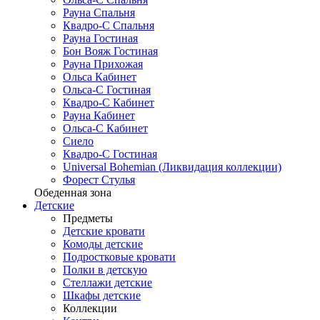
Рауна Спальня
Квадро-С Спальня
Рауна Гостиная
Бон Вояж Гостиная
Рауна Прихожая
Ольса Кабинет
Ольса-С Гостиная
Квадро-С Кабинет
Рауна Кабинет
Ольса-С Кабинет
Сиело
Квадро-С Гостиная
Universal Bohemian (Ликвидация коллекции)
Форест Стулья
Обеденная зона
Детские
Предметы
Детские кровати
Комоды детские
Подростковые кровати
Полки в детскую
Стеллажи детские
Шкафы детские
Коллекции