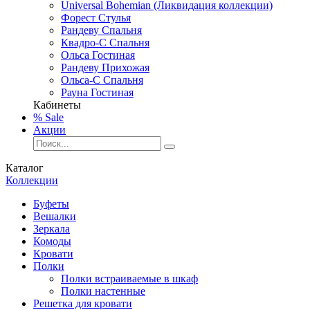
Universal Bohemian (Ликвидация коллекции)
Форест Стулья
Рандеву Спальня
Квадро-С Спальня
Ольса Гостиная
Рандеву Прихожая
Ольса-С Спальня
Рауна Гостиная
Кабинеты
% Sale
Акции
Каталог
Коллекции
Буфеты
Вешалки
Зеркала
Комоды
Кровати
Полки
Полки встраиваемые в шкаф
Полки настенные
Решетка для кровати