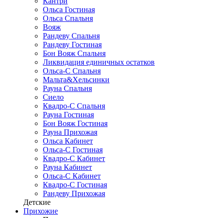
Кантри
Ольса Гостиная
Ольса Спальня
Вояж
Рандеву Спальня
Рандеву Гостиная
Бон Вояж Спальня
Ликвидация единичных остатков
Ольса-С Спальня
Мальта&Хельсинки
Рауна Спальня
Сиело
Квадро-С Спальня
Рауна Гостиная
Бон Вояж Гостиная
Рауна Прихожая
Ольса Кабинет
Ольса-С Гостиная
Квадро-С Кабинет
Рауна Кабинет
Ольса-С Кабинет
Квадро-С Гостиная
Рандеву Прихожая
Детские
Прихожие