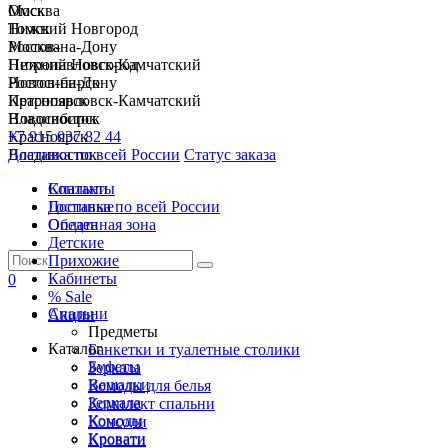
Москва
Омск
Нижний Новгород
Томск
Ростов-на-Дону
Москва
Петропавловск-Камчатский
Нижний Новгород
Новосибирск
Ростов-на-Дону
Красноярск
Петропавловск-Камчатский
Владивосток
Новосибирск
+7 915 037 82 44
Красноярск
Доставка по всей России
Владивосток
Статус заказа
Спальни
Контакты
Гостиные
Доставка по всей России
Обеденная зона
Оплата
Детские
Прихожие
Кабинеты
0
% Sale
Спальни
Акции
Предметы
Каталог
Банкетки и туалетные столики
Буфеты
Зеркала
Вешалки
Комоды для белья
Зеркала
Комплект спальни
Комоды
Консоли
Кровати
Кровати