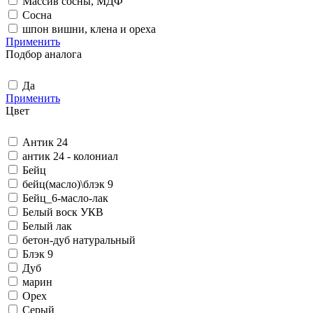
Массив сосны, МДФ
Сосна
шпон вишни, клена и ореха
Применить
Подбор аналога
Да
Применить
Цвет
Антик 24
антик 24 - колониал
Бейц
бейц(масло)\блэк 9
Бейц_6-масло-лак
Белый воск УКВ
Белый лак
бетон-дуб натуральный
Блэк 9
Дуб
марин
Орех
Серый