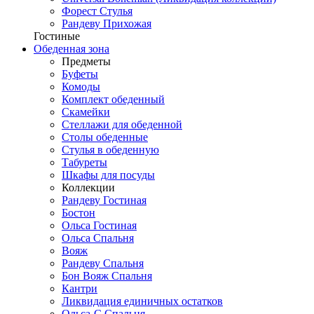
Форест Стулья
Рандеву Прихожая
Гостиные
Обеденная зона
Предметы
Буфеты
Комоды
Комплект обеденный
Скамейки
Стеллажи для обеденной
Столы обеденные
Стулья в обеденную
Табуреты
Шкафы для посуды
Коллекции
Рандеву Гостиная
Бостон
Ольса Гостиная
Ольса Спальня
Вояж
Рандеву Спальня
Бон Вояж Спальня
Кантри
Ликвидация единичных остатков
Ольса-С Спальня