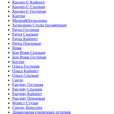
Квадро-С Кабинет
Квадро-С Спальня
Квадро-С Гостиная
Кантри
Мальта&Хельсинки
Хельсинки Столы письменные
Рауна Гостиная
Рауна Спальня
Рауна Кабинет
Рауна Прихожая
Вояж
Бон Вояж Спальня
Бон Вояж Гостиная
Бостон
Ольса Гостиная
Ольса Кабинет
Ольса Спальня
Сиело
Рандеву Гостиная
Рандеву Спальня
Рандеву Кабинет
Рандеву Прихожая
Форест Стулья
Синди, Консолеа
Ликвидация единичных остатков