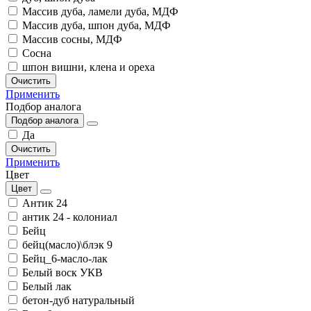
Массив дуба, ламели дуба, МДФ
Массив дуба, шпон дуба, МДФ
Массив сосны, МДФ
Сосна
шпон вишни, клена и ореха
Очистить
Применить
Подбор аналога
Подбор аналога
Да
Очистить
Применить
Цвет
Цвет
Антик 24
антик 24 - колониал
Бейц
бейц(масло)\блэк 9
Бейц_6-масло-лак
Белый воск УКВ
Белый лак
бетон-дуб натуральный