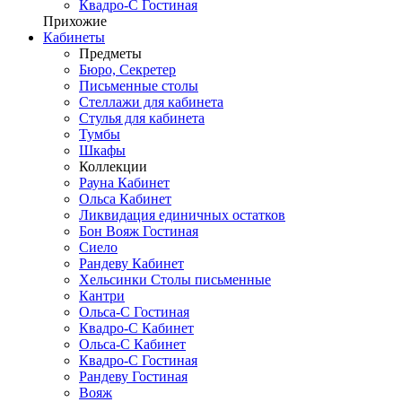
Квадро-С Гостиная
Прихожие
Кабинеты
Предметы
Бюро, Секретер
Письменные столы
Стеллажи для кабинета
Стулья для кабинета
Тумбы
Шкафы
Коллекции
Рауна Кабинет
Ольса Кабинет
Ликвидация единичных остатков
Бон Вояж Гостиная
Сиело
Рандеву Кабинет
Хельсинки Столы письменные
Кантри
Ольса-С Гостиная
Квадро-С Кабинет
Ольса-С Кабинет
Квадро-С Гостиная
Рандеву Гостиная
Вояж