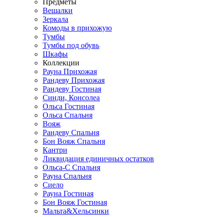
Предметы
Вешалки
Зеркала
Комоды в прихожую
Тумбы
Тумбы под обувь
Шкафы
Коллекции
Рауна Прихожая
Рандеву Прихожая
Рандеву Гостиная
Синди, Консолеа
Ольса Гостиная
Ольса Спальня
Вояж
Рандеву Спальня
Бон Вояж Спальня
Кантри
Ликвидация единичных остатков
Ольса-С Спальня
Рауна Спальня
Сиело
Рауна Гостиная
Бон Вояж Гостиная
Мальта&Хельсинки