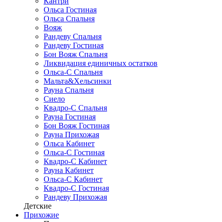
Кантри
Ольса Гостиная
Ольса Спальня
Вояж
Рандеву Спальня
Рандеву Гостиная
Бон Вояж Спальня
Ликвидация единичных остатков
Ольса-С Спальня
Мальта&Хельсинки
Рауна Спальня
Сиело
Квадро-С Спальня
Рауна Гостиная
Бон Вояж Гостиная
Рауна Прихожая
Ольса Кабинет
Ольса-С Гостиная
Квадро-С Кабинет
Рауна Кабинет
Ольса-С Кабинет
Квадро-С Гостиная
Рандеву Прихожая
Детские
Прихожие