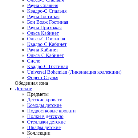
Рауна Спальня
Квадро-С Спальня
Рауна Гостиная
Бон Вояж Гостиная
Рауна Прихожая
Ольса Кабинет
Ольса-С Гостиная
Квадро-С Кабинет
Рауна Кабинет
Ольса-С Кабинет
Сиело
Квадро-С Гостиная
Universal Bohemian (Ликвидация коллекции)
Форест Стулья
Обеденная зона
Детские
Предметы
Детские кровати
Комоды детские
Подростковые кровати
Полки в детскую
Стеллажи детские
Шкафы детские
Коллекции