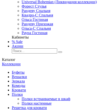
Universal Bohemian (Ликвидация коллекции)
Форест Стулья
Рандеву Спальня
Квадро-С Спальня
Ольса Гостиная
Рандеву Прихожая
Ольса-С Спальня
Рауна Гостиная
Кабинеты
% Sale
Акции
Каталог
Коллекции
Буфеты
Вешалки
Зеркала
Комоды
Кровати
Полки
Полки встраиваемые в шкаф
Полки настенные
Решетка для кровати