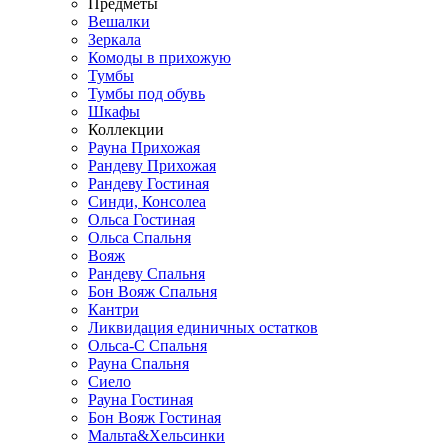
Предметы
Вешалки
Зеркала
Комоды в прихожую
Тумбы
Тумбы под обувь
Шкафы
Коллекции
Рауна Прихожая
Рандеву Прихожая
Рандеву Гостиная
Синди, Консолеа
Ольса Гостиная
Ольса Спальня
Вояж
Рандеву Спальня
Бон Вояж Спальня
Кантри
Ликвидация единичных остатков
Ольса-С Спальня
Рауна Спальня
Сиело
Рауна Гостиная
Бон Вояж Гостиная
Мальта&Хельсинки