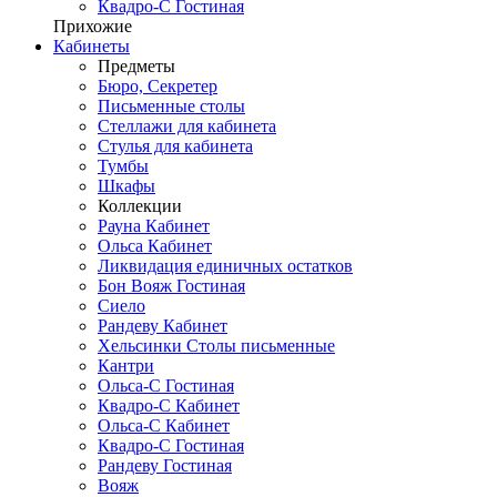
Квадро-С Гостиная
Прихожие
Кабинеты
Предметы
Бюро, Секретер
Письменные столы
Стеллажи для кабинета
Стулья для кабинета
Тумбы
Шкафы
Коллекции
Рауна Кабинет
Ольса Кабинет
Ликвидация единичных остатков
Бон Вояж Гостиная
Сиело
Рандеву Кабинет
Хельсинки Столы письменные
Кантри
Ольса-С Гостиная
Квадро-С Кабинет
Ольса-С Кабинет
Квадро-С Гостиная
Рандеву Гостиная
Вояж