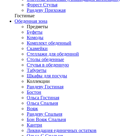
Форест Стулья
Рандеву Прихожая
Гостиные
Обеденная зона
Предметы
Буфеты
Комоды
Комплект обеденный
Скамейки
Стеллажи для обеденной
Столы обеденные
Стулья в обеденную
Табуреты
Шкафы для посуды
Коллекции
Рандеву Гостиная
Бостон
Ольса Гостиная
Ольса Спальня
Вояж
Рандеву Спальня
Бон Вояж Спальня
Кантри
Ликвидация единичных остатков
Ольса-С Спальня