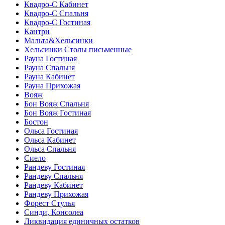
Квадро-С Кабинет
Квадро-С Спальня
Квадро-С Гостиная
Кантри
Мальта&Хельсинки
Хельсинки Столы письменные
Рауна Гостиная
Рауна Спальня
Рауна Кабинет
Рауна Прихожая
Вояж
Бон Вояж Спальня
Бон Вояж Гостиная
Бостон
Ольса Гостиная
Ольса Кабинет
Ольса Спальня
Сиело
Рандеву Гостиная
Рандеву Спальня
Рандеву Кабинет
Рандеву Прихожая
Форест Стулья
Синди, Консолеа
Ликвидация единичных остатков