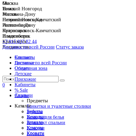
Москва
Омск
Нижний Новгород
Томск
Ростов-на-Дону
Москва
Петропавловск-Камчатский
Нижний Новгород
Новосибирск
Ростов-на-Дону
Красноярск
Петропавловск-Камчатский
Владивосток
Новосибирск
+7 915 037 82 44
Красноярск
Доставка по всей России
Владивосток
Статус заказа
Спальни
Контакты
Гостиные
Доставка по всей России
Обеденная зона
Оплата
Детские
Прихожие
Кабинеты
0
% Sale
Спальни
Акции
Предметы
Каталог
Банкетки и туалетные столики
Буфеты
Зеркала
Вешалки
Комоды для белья
Зеркала
Комплект спальни
Комоды
Консоли
Кровати
Кровати