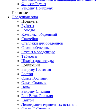
Форест Стулья
Рандеву Прихожая
Гостиные
Обеденная зона
Предметы
Буфеты
Комоды
Комплект обеденный
Скамейки
Стеллажи для обеденной
Столы обеденные
Стулья в обеденную
Табуреты
Шкафы для посуды
Коллекции
Рандеву Гостиная
Бостон
Ольса Гостиная
Ольса Спальня
Вояж
Рандеву Спальня
Бон Вояж Спальня
Кантри
Ликвидация единичных остатков
Ольса-С Спальня