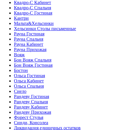
Квадро-С Кабинет
Квадро-С Спальня
Квадро-С Гостиная
Кантри
Мальта&Хельсинки
Хельсинки Столы письменные
Рауна Гостиная
Рауна Спальня
Рауна Кабинет
Рауна Прихожая
Вояж
Бон Вояж Спальня
Бон Вояж Гостиная
Бостон
Ольса Гостиная
Ольса Кабинет
Ольса Спальня
Сиело
Рандеву Гостиная
Рандеву Спальня
Рандеву Кабинет
Рандеву Прихожая
Форест Стулья
Синди, Консолеа
Ликвидация единичных остатков