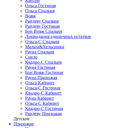
Кантри
Ольса Гостиная
Ольса Спальня
Вояж
Рандеву Спальня
Рандеву Гостиная
Бон Вояж Спальня
Ликвидация единичных остатков
Ольса-С Спальня
Мальта&Хельсинки
Рауна Спальня
Сиело
Квадро-С Спальня
Рауна Гостиная
Бон Вояж Гостиная
Рауна Прихожая
Ольса Кабинет
Ольса-С Гостиная
Квадро-С Кабинет
Рауна Кабинет
Ольса-С Кабинет
Квадро-С Гостиная
Рандеву Прихожая
Детские
Прихожие