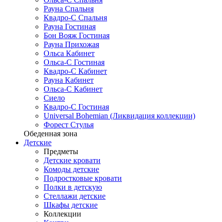
Рауна Спальня
Квадро-С Спальня
Рауна Гостиная
Бон Вояж Гостиная
Рауна Прихожая
Ольса Кабинет
Ольса-С Гостиная
Квадро-С Кабинет
Рауна Кабинет
Ольса-С Кабинет
Сиело
Квадро-С Гостиная
Universal Bohemian (Ликвидация коллекции)
Форест Стулья
Обеденная зона
Детские
Предметы
Детские кровати
Комоды детские
Подростковые кровати
Полки в детскую
Стеллажи детские
Шкафы детские
Коллекции