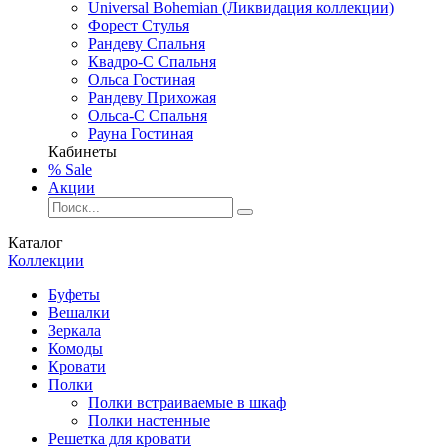
Universal Bohemian (Ликвидация коллекции)
Форест Стулья
Рандеву Спальня
Квадро-С Спальня
Ольса Гостиная
Рандеву Прихожая
Ольса-С Спальня
Рауна Гостиная
Кабинеты
% Sale
Акции
Каталог
Коллекции
Буфеты
Вешалки
Зеркала
Комоды
Кровати
Полки
Полки встраиваемые в шкаф
Полки настенные
Решетка для кровати