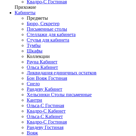
Квадро-С Гостиная
Прихожие
Кабинеты
Предметы
Бюро, Секретер
Письменные столы
Стеллажи для кабинета
Стулья для кабинета
Тумбы
Шкафы
Коллекции
Рауна Кабинет
Ольса Кабинет
Ликвидация единичных остатков
Бон Вояж Гостиная
Сиело
Рандеву Кабинет
Хельсинки Столы письменные
Кантри
Ольса-С Гостиная
Квадро-С Кабинет
Ольса-С Кабинет
Квадро-С Гостиная
Рандеву Гостиная
Вояж