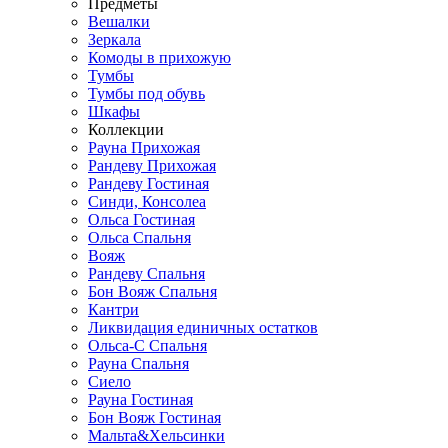
Предметы
Вешалки
Зеркала
Комоды в прихожую
Тумбы
Тумбы под обувь
Шкафы
Коллекции
Рауна Прихожая
Рандеву Прихожая
Рандеву Гостиная
Синди, Консолеа
Ольса Гостиная
Ольса Спальня
Вояж
Рандеву Спальня
Бон Вояж Спальня
Кантри
Ликвидация единичных остатков
Ольса-С Спальня
Рауна Спальня
Сиело
Рауна Гостиная
Бон Вояж Гостиная
Мальта&Хельсинки