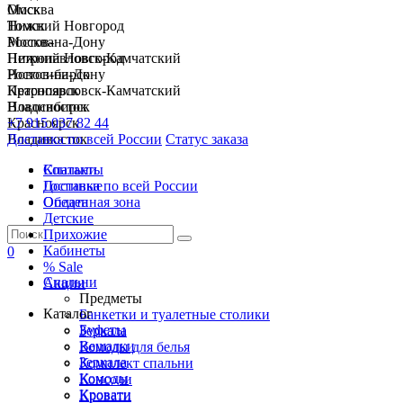
Москва
Омск
Нижний Новгород
Томск
Ростов-на-Дону
Москва
Петропавловск-Камчатский
Нижний Новгород
Новосибирск
Ростов-на-Дону
Красноярск
Петропавловск-Камчатский
Владивосток
Новосибирск
+7 915 037 82 44
Красноярск
Доставка по всей России
Владивосток
Статус заказа
Спальни
Контакты
Гостиные
Доставка по всей России
Обеденная зона
Оплата
Детские
Прихожие
Кабинеты
0
% Sale
Спальни
Акции
Предметы
Каталог
Банкетки и туалетные столики
Буфеты
Зеркала
Вешалки
Комоды для белья
Зеркала
Комплект спальни
Комоды
Консоли
Кровати
Кровати