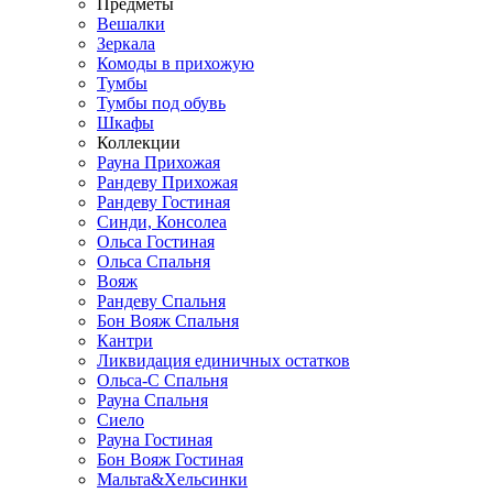
Предметы
Вешалки
Зеркала
Комоды в прихожую
Тумбы
Тумбы под обувь
Шкафы
Коллекции
Рауна Прихожая
Рандеву Прихожая
Рандеву Гостиная
Синди, Консолеа
Ольса Гостиная
Ольса Спальня
Вояж
Рандеву Спальня
Бон Вояж Спальня
Кантри
Ликвидация единичных остатков
Ольса-С Спальня
Рауна Спальня
Сиело
Рауна Гостиная
Бон Вояж Гостиная
Мальта&Хельсинки