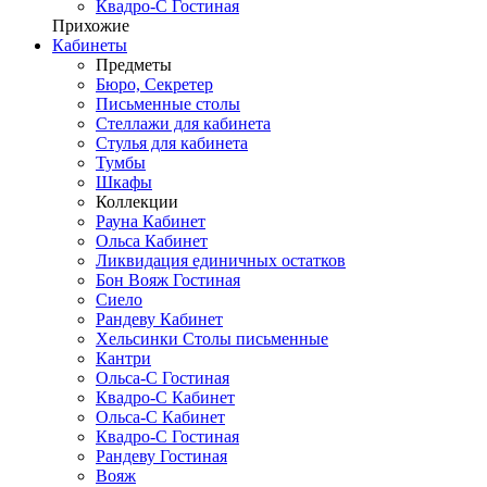
Квадро-С Гостиная
Прихожие
Кабинеты
Предметы
Бюро, Секретер
Письменные столы
Стеллажи для кабинета
Стулья для кабинета
Тумбы
Шкафы
Коллекции
Рауна Кабинет
Ольса Кабинет
Ликвидация единичных остатков
Бон Вояж Гостиная
Сиело
Рандеву Кабинет
Хельсинки Столы письменные
Кантри
Ольса-С Гостиная
Квадро-С Кабинет
Ольса-С Кабинет
Квадро-С Гостиная
Рандеву Гостиная
Вояж