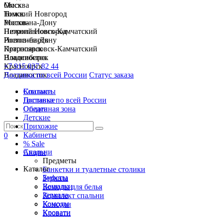
Москва
Омск
Нижний Новгород
Томск
Ростов-на-Дону
Москва
Петропавловск-Камчатский
Нижний Новгород
Новосибирск
Ростов-на-Дону
Красноярск
Петропавловск-Камчатский
Владивосток
Новосибирск
+7 915 037 82 44
Красноярск
Доставка по всей России
Владивосток
Статус заказа
Спальни
Контакты
Гостиные
Доставка по всей России
Обеденная зона
Оплата
Детские
Прихожие
Кабинеты
0
% Sale
Спальни
Акции
Предметы
Каталог
Банкетки и туалетные столики
Буфеты
Зеркала
Вешалки
Комоды для белья
Зеркала
Комплект спальни
Комоды
Консоли
Кровати
Кровати