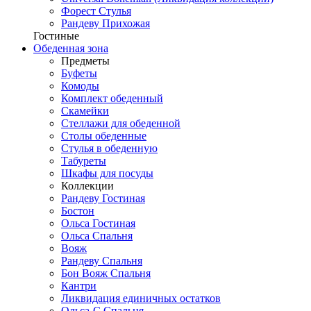
Форест Стулья
Рандеву Прихожая
Гостиные
Обеденная зона
Предметы
Буфеты
Комоды
Комплект обеденный
Скамейки
Стеллажи для обеденной
Столы обеденные
Стулья в обеденную
Табуреты
Шкафы для посуды
Коллекции
Рандеву Гостиная
Бостон
Ольса Гостиная
Ольса Спальня
Вояж
Рандеву Спальня
Бон Вояж Спальня
Кантри
Ликвидация единичных остатков
Ольса-С Спальня