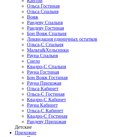
Кантри
Ольса Гостиная
Ольса Спальня
Вояж
Рандеву Спальня
Рандеву Гостиная
Бон Вояж Спальня
Ликвидация единичных остатков
Ольса-С Спальня
Мальта&Хельсинки
Рауна Спальня
Сиело
Квадро-С Спальня
Рауна Гостиная
Бон Вояж Гостиная
Рауна Прихожая
Ольса Кабинет
Ольса-С Гостиная
Квадро-С Кабинет
Рауна Кабинет
Ольса-С Кабинет
Квадро-С Гостиная
Рандеву Прихожая
Детские
Прихожие