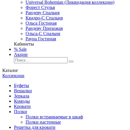
Universal Bohemian (Ликвидация коллекции)
Форест Стулья
Рандеву Спальня
Квадро-С Спальня
Ольса Гостиная
Рандеву Прихожая
Ольса-С Спальня
Рауна Гостиная
Кабинеты
% Sale
Акции
Каталог
Коллекции
Буфеты
Вешалки
Зеркала
Комоды
Кровати
Полки
Полки встраиваемые в шкаф
Полки настенные
Решетка для кровати