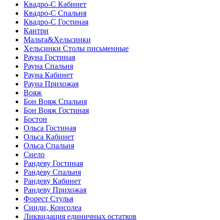
Квадро-С Кабинет
Квадро-С Спальня
Квадро-С Гостиная
Кантри
Мальта&Хельсинки
Хельсинки Столы письменные
Рауна Гостиная
Рауна Спальня
Рауна Кабинет
Рауна Прихожая
Вояж
Бон Вояж Спальня
Бон Вояж Гостиная
Бостон
Ольса Гостиная
Ольса Кабинет
Ольса Спальня
Сиело
Рандеву Гостиная
Рандеву Спальня
Рандеву Кабинет
Рандеву Прихожая
Форест Стулья
Синди, Консолеа
Ликвидация единичных остатков