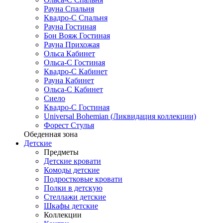
Рауна Спальня
Квадро-С Спальня
Рауна Гостиная
Бон Вояж Гостиная
Рауна Прихожая
Ольса Кабинет
Ольса-С Гостиная
Квадро-С Кабинет
Рауна Кабинет
Ольса-С Кабинет
Сиело
Квадро-С Гостиная
Universal Bohemian (Ликвидация коллекции)
Форест Стулья
Обеденная зона
Детские
Предметы
Детские кровати
Комоды детские
Подростковые кровати
Полки в детскую
Стеллажи детские
Шкафы детские
Коллекции