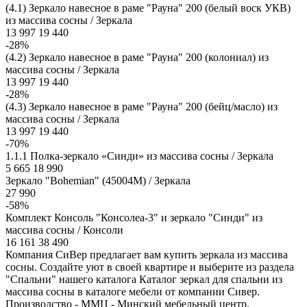
(4.1) Зеркало навесное в раме "Рауна" 200 (белый воск УКВ)
из массива сосны / Зеркала
13 997
19 440
-28%
(4.2) Зеркало навесное в раме "Рауна" 200 (колониал) из
массива сосны / Зеркала
13 997
19 440
-28%
(4.3) Зеркало навесное в раме "Рауна" 200 (бейц/масло) из
массива сосны / Зеркала
13 997
19 440
-70%
1.1.1 Полка-зеркало «Синди» из массива сосны / Зеркала
5 665
18 990
Зеркало "Bohemian" (45004М) / Зеркала
27 990
-58%
Комплект Консоль "Консолеа-3" и зеркало "Синди" из
массива сосны / Консоли
16 161
38 490
Компания СиВер предлагает вам купить зеркала из массива
сосны. Создайте уют в своей квартире и выберите из раздела
"Спальни" нашего каталога Каталог зеркал для спальни из
массива сосны в каталоге мебели от компании Сивер.
Производство - ММЦ - Минский мебельный центр.