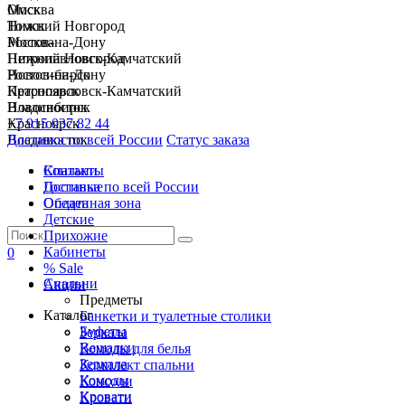
Москва
Омск
Нижний Новгород
Томск
Ростов-на-Дону
Москва
Петропавловск-Камчатский
Нижний Новгород
Новосибирск
Ростов-на-Дону
Красноярск
Петропавловск-Камчатский
Владивосток
Новосибирск
+7 915 037 82 44
Красноярск
Доставка по всей России
Владивосток
Статус заказа
Спальни
Контакты
Гостиные
Доставка по всей России
Обеденная зона
Оплата
Детские
Прихожие
Кабинеты
0
% Sale
Спальни
Акции
Предметы
Каталог
Банкетки и туалетные столики
Буфеты
Зеркала
Вешалки
Комоды для белья
Зеркала
Комплект спальни
Комоды
Консоли
Кровати
Кровати