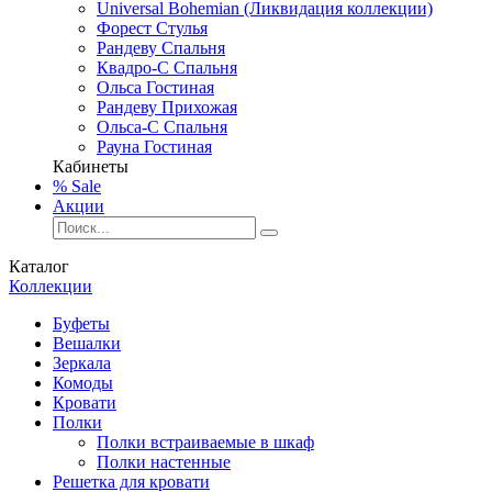
Universal Bohemian (Ликвидация коллекции)
Форест Стулья
Рандеву Спальня
Квадро-С Спальня
Ольса Гостиная
Рандеву Прихожая
Ольса-С Спальня
Рауна Гостиная
Кабинеты
% Sale
Акции
Каталог
Коллекции
Буфеты
Вешалки
Зеркала
Комоды
Кровати
Полки
Полки встраиваемые в шкаф
Полки настенные
Решетка для кровати