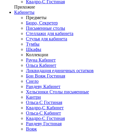
Квадро-С Гостиная
Прихожие
Кабинеты
Предметы
Бюро, Секретер
Письменные столы
Стеллажи для кабинета
Стулья для кабинета
Тумбы
Шкафы
Коллекции
Рауна Кабинет
Ольса Кабинет
Ликвидация единичных остатков
Бон Вояж Гостиная
Сиело
Рандеву Кабинет
Хельсинки Столы письменные
Кантри
Ольса-С Гостиная
Квадро-С Кабинет
Ольса-С Кабинет
Квадро-С Гостиная
Рандеву Гостиная
Вояж