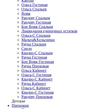
Кантри
Ольса Гостиная
Ольса Спальня
Вояж
Рандеву Спальня
Рандеву Гостиная
Бон Вояж Спальня
Ликвидация единичных остатков
Ольса-С Спальня
Мальта&Хельсинки
Рауна Спальня
Сиело
Квадро-С Спальня
Рауна Гостиная
Бон Вояж Гостиная
Рауна Прихожая
Ольса Кабинет
Ольса-С Гостиная
Квадро-С Кабинет
Рауна Кабинет
Ольса-С Кабинет
Квадро-С Гостиная
Рандеву Прихожая
Детские
Прихожие