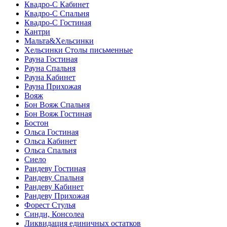
Квадро-С Кабинет
Квадро-С Спальня
Квадро-С Гостиная
Кантри
Мальта&Хельсинки
Хельсинки Столы письменные
Рауна Гостиная
Рауна Спальня
Рауна Кабинет
Рауна Прихожая
Вояж
Бон Вояж Спальня
Бон Вояж Гостиная
Бостон
Ольса Гостиная
Ольса Кабинет
Ольса Спальня
Сиело
Рандеву Гостиная
Рандеву Спальня
Рандеву Кабинет
Рандеву Прихожая
Форест Стулья
Синди, Консолеа
Ликвидация единичных остатков