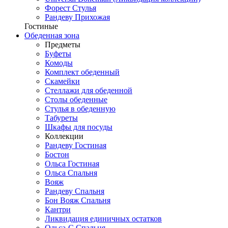
Форест Стулья
Рандеву Прихожая
Гостиные
Обеденная зона
Предметы
Буфеты
Комоды
Комплект обеденный
Скамейки
Стеллажи для обеденной
Столы обеденные
Стулья в обеденную
Табуреты
Шкафы для посуды
Коллекции
Рандеву Гостиная
Бостон
Ольса Гостиная
Ольса Спальня
Вояж
Рандеву Спальня
Бон Вояж Спальня
Кантри
Ликвидация единичных остатков
Ольса-С Спальня