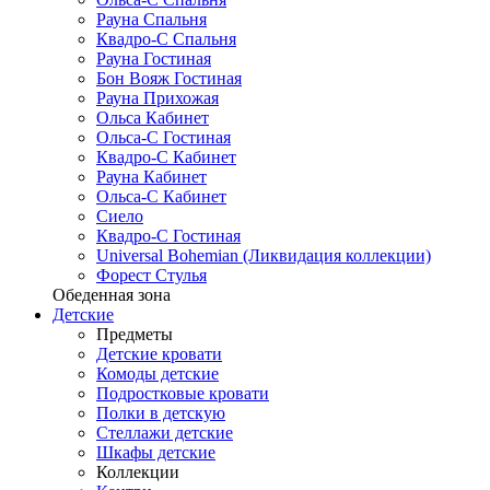
Рауна Спальня
Квадро-С Спальня
Рауна Гостиная
Бон Вояж Гостиная
Рауна Прихожая
Ольса Кабинет
Ольса-С Гостиная
Квадро-С Кабинет
Рауна Кабинет
Ольса-С Кабинет
Сиело
Квадро-С Гостиная
Universal Bohemian (Ликвидация коллекции)
Форест Стулья
Обеденная зона
Детские
Предметы
Детские кровати
Комоды детские
Подростковые кровати
Полки в детскую
Стеллажи детские
Шкафы детские
Коллекции