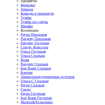
Предметы
Вешалки
Зеркала
Комоды в прихожую
Тумбы
Тумбы под обувь
Шкафы
Коллекции
Рауна Прихожая
Рандеву Прихожая
Рандеву Гостиная
Синди, Консолеа
Ольса Гостиная
Ольса Спальня
Вояж
Рандеву Спальня
Бон Вояж Спальня
Кантри
Ликвидация единичных остатков
Ольса-С Спальня
Рауна Спальня
Сиело
Рауна Гостиная
Бон Вояж Гостиная
Мальта&Хельсинки