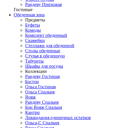
Рандеву Прихожая
Гостиные
Обеденная зона
Предметы
Буфеты
Комоды
Комплект обеденный
Скамейки
Стеллажи для обеденной
Столы обеденные
Стулья в обеденную
Табуреты
Шкафы для посуды
Коллекции
Рандеву Гостиная
Бостон
Ольса Гостиная
Ольса Спальня
Вояж
Рандеву Спальня
Бон Вояж Спальня
Кантри
Ликвидация единичных остатков
Ольса-С Спальня
Рауна Спальня