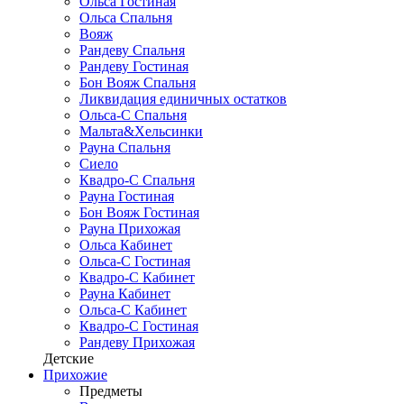
Ольса Гостиная
Ольса Спальня
Вояж
Рандеву Спальня
Рандеву Гостиная
Бон Вояж Спальня
Ликвидация единичных остатков
Ольса-С Спальня
Мальта&Хельсинки
Рауна Спальня
Сиело
Квадро-С Спальня
Рауна Гостиная
Бон Вояж Гостиная
Рауна Прихожая
Ольса Кабинет
Ольса-С Гостиная
Квадро-С Кабинет
Рауна Кабинет
Ольса-С Кабинет
Квадро-С Гостиная
Рандеву Прихожая
Детские
Прихожие
Предметы