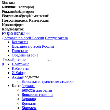
Москва
Томск
Нижний Новгород
Москва
Ростов-на-Дону
Нижний Новгород
Петропавловск-Камчатский
Ростов-на-Дону
Новосибирск
Петропавловск-Камчатский
Красноярск
Новосибирск
Владивосток
Красноярск
+7 915 037 82 44
Владивосток
Доставка по всей России
Статус заказа
Контакты
Спальни
Доставка по всей России
Гостиные
Оплата
Обеденная зона
Детские
Прихожие
0
Кабинеты
Спальни
% Sale
Предметы
Акции
Банкетки и туалетные столики
Каталог
Зеркала
Буфеты
Комоды для белья
Вешалки
Комплект спальни
Зеркала
Консоли
Комоды
Кровати
Кровати
Матрасы