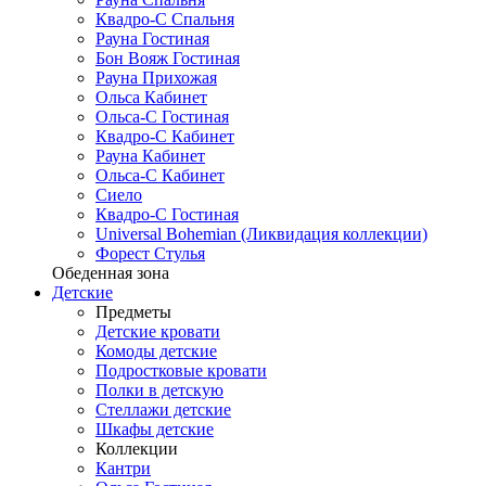
Квадро-С Спальня
Рауна Гостиная
Бон Вояж Гостиная
Рауна Прихожая
Ольса Кабинет
Ольса-С Гостиная
Квадро-С Кабинет
Рауна Кабинет
Ольса-С Кабинет
Сиело
Квадро-С Гостиная
Universal Bohemian (Ликвидация коллекции)
Форест Стулья
Обеденная зона
Детские
Предметы
Детские кровати
Комоды детские
Подростковые кровати
Полки в детскую
Стеллажи детские
Шкафы детские
Коллекции
Кантри