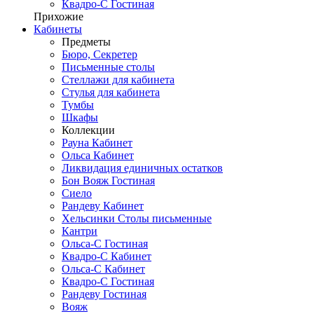
Квадро-С Гостиная
Прихожие
Кабинеты
Предметы
Бюро, Секретер
Письменные столы
Стеллажи для кабинета
Стулья для кабинета
Тумбы
Шкафы
Коллекции
Рауна Кабинет
Ольса Кабинет
Ликвидация единичных остатков
Бон Вояж Гостиная
Сиело
Рандеву Кабинет
Хельсинки Столы письменные
Кантри
Ольса-С Гостиная
Квадро-С Кабинет
Ольса-С Кабинет
Квадро-С Гостиная
Рандеву Гостиная
Вояж