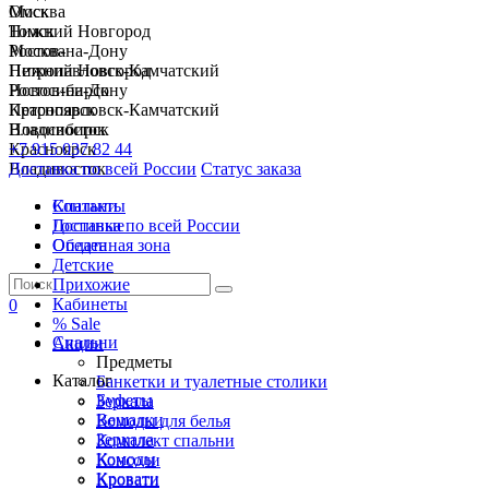
Москва
Омск
Нижний Новгород
Томск
Ростов-на-Дону
Москва
Петропавловск-Камчатский
Нижний Новгород
Новосибирск
Ростов-на-Дону
Красноярск
Петропавловск-Камчатский
Владивосток
Новосибирск
+7 915 037 82 44
Красноярск
Доставка по всей России
Владивосток
Статус заказа
Спальни
Контакты
Гостиные
Доставка по всей России
Обеденная зона
Оплата
Детские
Прихожие
Кабинеты
0
% Sale
Спальни
Акции
Предметы
Каталог
Банкетки и туалетные столики
Буфеты
Зеркала
Вешалки
Комоды для белья
Зеркала
Комплект спальни
Комоды
Консоли
Кровати
Кровати