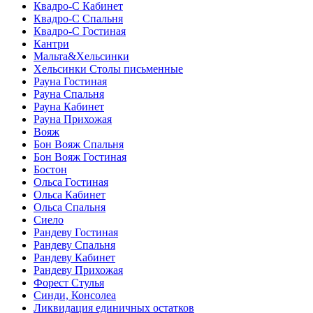
Квадро-С Кабинет
Квадро-С Спальня
Квадро-С Гостиная
Кантри
Мальта&Хельсинки
Хельсинки Столы письменные
Рауна Гостиная
Рауна Спальня
Рауна Кабинет
Рауна Прихожая
Вояж
Бон Вояж Спальня
Бон Вояж Гостиная
Бостон
Ольса Гостиная
Ольса Кабинет
Ольса Спальня
Сиело
Рандеву Гостиная
Рандеву Спальня
Рандеву Кабинет
Рандеву Прихожая
Форест Стулья
Синди, Консолеа
Ликвидация единичных остатков