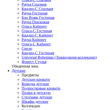
Рауна Спальня
Квадро-С Спальня
Рауна Гостиная
Бон Вояж Гостиная
Рауна Прихожая
Ольса Кабинет
Ольса-С Гостиная
Квадро-С Кабинет
Рауна Кабинет
Ольса-С Кабинет
Сиело
Квадро-С Гостиная
Universal Bohemian (Ликвидация коллекции)
Форест Стулья
Обеденная зона
Детские
Предметы
Детские кровати
Комоды детские
Подростковые кровати
Полки в детскую
Стеллажи детские
Шкафы детские
Коллекции