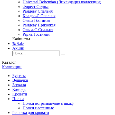
Universal Bohemian (Ликвидация коллекции)
Форест Стулья
Рандеву Спальня
Квадро-С Спальня
Ольса Гостиная
Рандеву Прихожая
Ольса-С Спальня
Рауна Гостиная
Кабинеты
% Sale
Акции
Каталог
Коллекции
Буфеты
Вешалки
Зеркала
Комоды
Кровати
Полки
Полки встраиваемые в шкаф
Полки настенные
Решетка для кровати