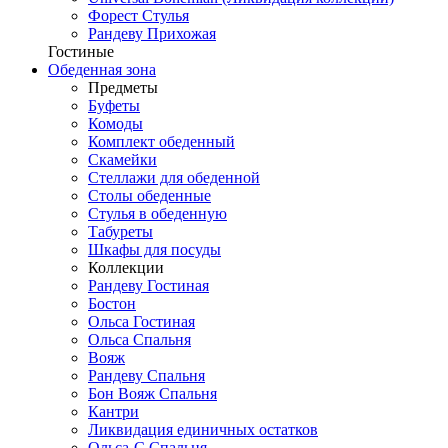
Форест Стулья
Рандеву Прихожая
Гостиные
Обеденная зона
Предметы
Буфеты
Комоды
Комплект обеденный
Скамейки
Стеллажи для обеденной
Столы обеденные
Стулья в обеденную
Табуреты
Шкафы для посуды
Коллекции
Рандеву Гостиная
Бостон
Ольса Гостиная
Ольса Спальня
Вояж
Рандеву Спальня
Бон Вояж Спальня
Кантри
Ликвидация единичных остатков
Ольса-С Спальня