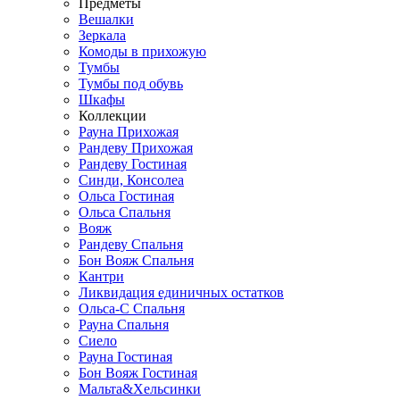
Предметы
Вешалки
Зеркала
Комоды в прихожую
Тумбы
Тумбы под обувь
Шкафы
Коллекции
Рауна Прихожая
Рандеву Прихожая
Рандеву Гостиная
Синди, Консолеа
Ольса Гостиная
Ольса Спальня
Вояж
Рандеву Спальня
Бон Вояж Спальня
Кантри
Ликвидация единичных остатков
Ольса-С Спальня
Рауна Спальня
Сиело
Рауна Гостиная
Бон Вояж Гостиная
Мальта&Хельсинки