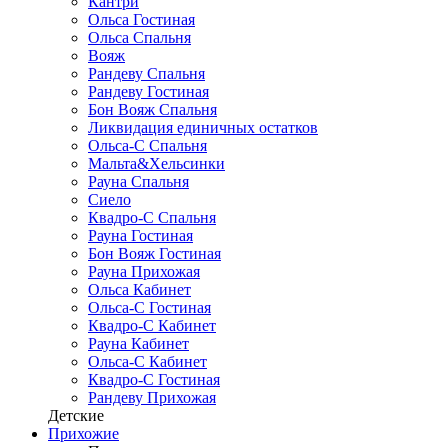
Кантри
Ольса Гостиная
Ольса Спальня
Вояж
Рандеву Спальня
Рандеву Гостиная
Бон Вояж Спальня
Ликвидация единичных остатков
Ольса-С Спальня
Мальта&Хельсинки
Рауна Спальня
Сиело
Квадро-С Спальня
Рауна Гостиная
Бон Вояж Гостиная
Рауна Прихожая
Ольса Кабинет
Ольса-С Гостиная
Квадро-С Кабинет
Рауна Кабинет
Ольса-С Кабинет
Квадро-С Гостиная
Рандеву Прихожая
Детские
Прихожие