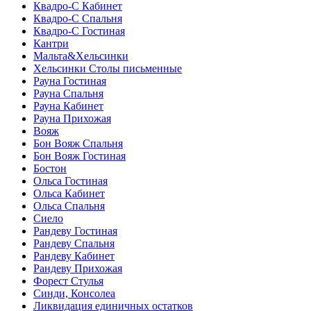
Квадро-С Кабинет
Квадро-С Спальня
Квадро-С Гостиная
Кантри
Мальта&Хельсинки
Хельсинки Столы письменные
Рауна Гостиная
Рауна Спальня
Рауна Кабинет
Рауна Прихожая
Вояж
Бон Вояж Спальня
Бон Вояж Гостиная
Бостон
Ольса Гостиная
Ольса Кабинет
Ольса Спальня
Сиело
Рандеву Гостиная
Рандеву Спальня
Рандеву Кабинет
Рандеву Прихожая
Форест Стулья
Синди, Консолеа
Ликвидация единичных остатков