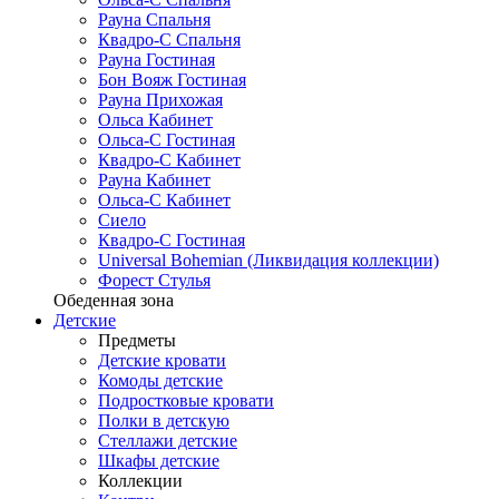
Рауна Спальня
Квадро-С Спальня
Рауна Гостиная
Бон Вояж Гостиная
Рауна Прихожая
Ольса Кабинет
Ольса-С Гостиная
Квадро-С Кабинет
Рауна Кабинет
Ольса-С Кабинет
Сиело
Квадро-С Гостиная
Universal Bohemian (Ликвидация коллекции)
Форест Стулья
Обеденная зона
Детские
Предметы
Детские кровати
Комоды детские
Подростковые кровати
Полки в детскую
Стеллажи детские
Шкафы детские
Коллекции