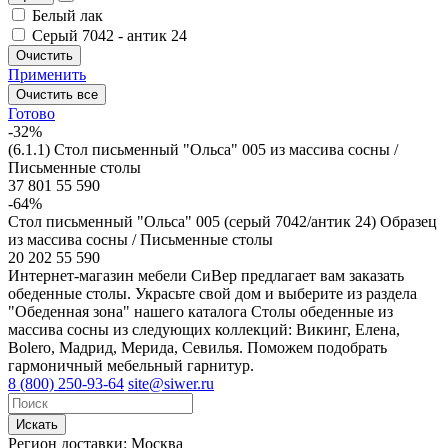
Белый лак
Серый 7042 - антик 24
Очистить
Применить
Очистить все
Готово
-32%
(6.1.1) Стол письменный "Ольса" 005 из массива сосны /
Письменные столы
37 801
55 590
-64%
Стол письменный "Ольса" 005 (серый 7042/антик 24) Образец
из массива сосны / Письменные столы
20 202
55 590
Интернет-магазин мебели СиВер предлагает вам заказать
обеденные столы. Украсьте свой дом и выберите из раздела
"Обеденная зона" нашего каталога Столы обеденные из
массива сосны из следующих коллекций: Викинг, Елена,
Bolero, Мадрид, Мерида, Севилья. Поможем подобрать
гармоничный мебельный гарнитур.
8 (800) 250-93-64
site@siwer.ru
Искать
Регион доставки:
Москва