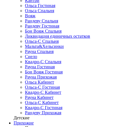
Кантри
Ольса Гостиная
Ольса Спальня
Вояж
Рандеву Спальня
Рандеву Гостиная
Бон Вояж Спальня
Ликвидация единичных остатков
Ольса-С Спальня
Мальта&Хельсинки
Рауна Спальня
Сиело
Квадро-С Спальня
Рауна Гостиная
Бон Вояж Гостиная
Рауна Прихожая
Ольса Кабинет
Ольса-С Гостиная
Квадро-С Кабинет
Рауна Кабинет
Ольса-С Кабинет
Квадро-С Гостиная
Рандеву Прихожая
Детские
Прихожие