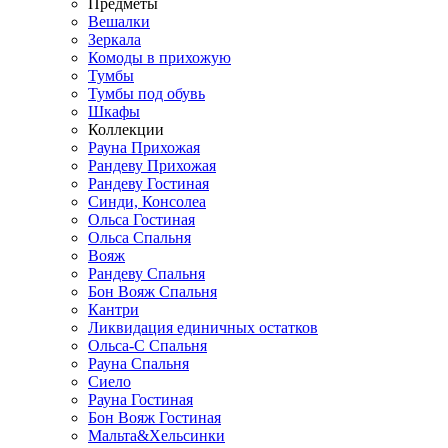
Предметы
Вешалки
Зеркала
Комоды в прихожую
Тумбы
Тумбы под обувь
Шкафы
Коллекции
Рауна Прихожая
Рандеву Прихожая
Рандеву Гостиная
Синди, Консолеа
Ольса Гостиная
Ольса Спальня
Вояж
Рандеву Спальня
Бон Вояж Спальня
Кантри
Ликвидация единичных остатков
Ольса-С Спальня
Рауна Спальня
Сиело
Рауна Гостиная
Бон Вояж Гостиная
Мальта&Хельсинки