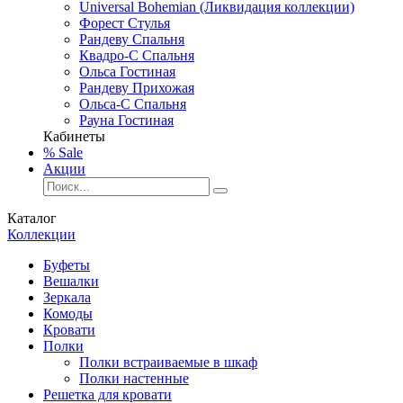
Universal Bohemian (Ликвидация коллекции)
Форест Стулья
Рандеву Спальня
Квадро-С Спальня
Ольса Гостиная
Рандеву Прихожая
Ольса-С Спальня
Рауна Гостиная
Кабинеты
% Sale
Акции
Каталог
Коллекции
Буфеты
Вешалки
Зеркала
Комоды
Кровати
Полки
Полки встраиваемые в шкаф
Полки настенные
Решетка для кровати