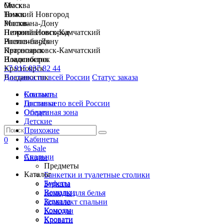
Москва
Омск
Нижний Новгород
Томск
Ростов-на-Дону
Москва
Петропавловск-Камчатский
Нижний Новгород
Новосибирск
Ростов-на-Дону
Красноярск
Петропавловск-Камчатский
Владивосток
Новосибирск
+7 915 037 82 44
Красноярск
Доставка по всей России
Владивосток
Статус заказа
Спальни
Контакты
Гостиные
Доставка по всей России
Обеденная зона
Оплата
Детские
Прихожие
Кабинеты
0
% Sale
Спальни
Акции
Предметы
Каталог
Банкетки и туалетные столики
Буфеты
Зеркала
Вешалки
Комоды для белья
Зеркала
Комплект спальни
Комоды
Консоли
Кровати
Кровати