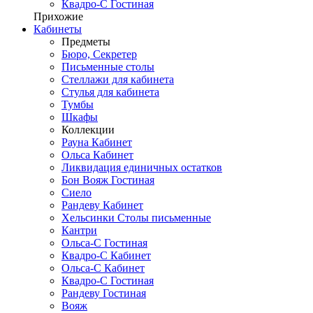
Квадро-С Гостиная
Прихожие
Кабинеты
Предметы
Бюро, Секретер
Письменные столы
Стеллажи для кабинета
Стулья для кабинета
Тумбы
Шкафы
Коллекции
Рауна Кабинет
Ольса Кабинет
Ликвидация единичных остатков
Бон Вояж Гостиная
Сиело
Рандеву Кабинет
Хельсинки Столы письменные
Кантри
Ольса-С Гостиная
Квадро-С Кабинет
Ольса-С Кабинет
Квадро-С Гостиная
Рандеву Гостиная
Вояж