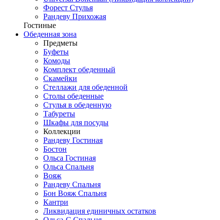
Форест Стулья
Рандеву Прихожая
Гостиные
Обеденная зона
Предметы
Буфеты
Комоды
Комплект обеденный
Скамейки
Стеллажи для обеденной
Столы обеденные
Стулья в обеденную
Табуреты
Шкафы для посуды
Коллекции
Рандеву Гостиная
Бостон
Ольса Гостиная
Ольса Спальня
Вояж
Рандеву Спальня
Бон Вояж Спальня
Кантри
Ликвидация единичных остатков
Ольса-С Спальня