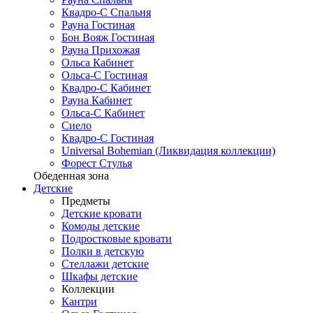
Квадро-С Спальня
Рауна Гостиная
Бон Вояж Гостиная
Рауна Прихожая
Ольса Кабинет
Ольса-С Гостиная
Квадро-С Кабинет
Рауна Кабинет
Ольса-С Кабинет
Сиело
Квадро-С Гостиная
Universal Bohemian (Ликвидация коллекции)
Форест Стулья
Обеденная зона
Детские
Предметы
Детские кровати
Комоды детские
Подростковые кровати
Полки в детскую
Стеллажи детские
Шкафы детские
Коллекции
Кантри