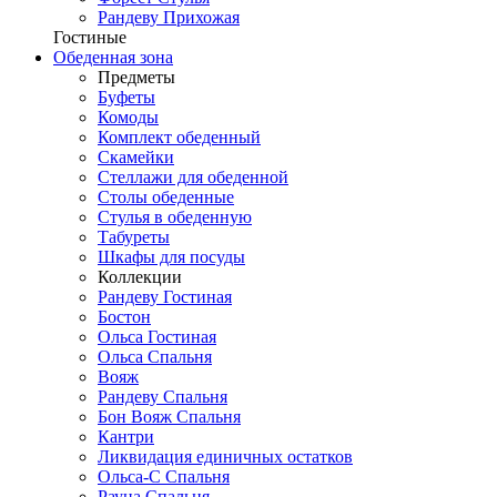
Рандеву Прихожая
Гостиные
Обеденная зона
Предметы
Буфеты
Комоды
Комплект обеденный
Скамейки
Стеллажи для обеденной
Столы обеденные
Стулья в обеденную
Табуреты
Шкафы для посуды
Коллекции
Рандеву Гостиная
Бостон
Ольса Гостиная
Ольса Спальня
Вояж
Рандеву Спальня
Бон Вояж Спальня
Кантри
Ликвидация единичных остатков
Ольса-С Спальня
Рауна Спальня