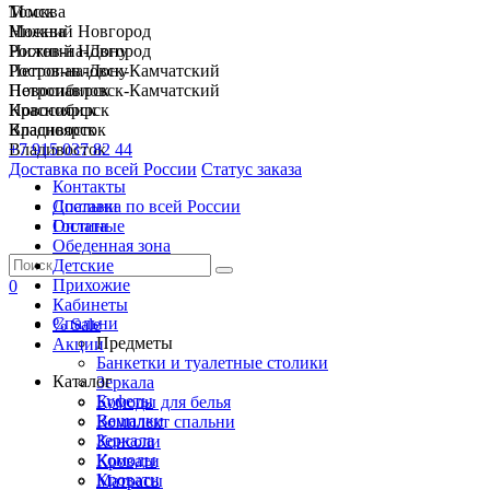
Москва
Томск
Нижний Новгород
Москва
Ростов-на-Дону
Нижний Новгород
Петропавловск-Камчатский
Ростов-на-Дону
Новосибирск
Петропавловск-Камчатский
Красноярск
Новосибирск
Владивосток
Красноярск
+7 915 037 82 44
Владивосток
Доставка по всей России
Статус заказа
Контакты
Спальни
Доставка по всей России
Гостиные
Оплата
Обеденная зона
Детские
Прихожие
0
Кабинеты
Спальни
% Sale
Предметы
Акции
Банкетки и туалетные столики
Каталог
Зеркала
Буфеты
Комоды для белья
Вешалки
Комплект спальни
Зеркала
Консоли
Комоды
Кровати
Кровати
Матрасы