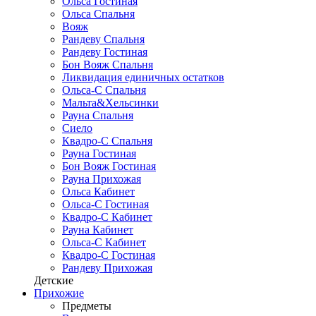
Ольса Гостиная
Ольса Спальня
Вояж
Рандеву Спальня
Рандеву Гостиная
Бон Вояж Спальня
Ликвидация единичных остатков
Ольса-С Спальня
Мальта&Хельсинки
Рауна Спальня
Сиело
Квадро-С Спальня
Рауна Гостиная
Бон Вояж Гостиная
Рауна Прихожая
Ольса Кабинет
Ольса-С Гостиная
Квадро-С Кабинет
Рауна Кабинет
Ольса-С Кабинет
Квадро-С Гостиная
Рандеву Прихожая
Детские
Прихожие
Предметы