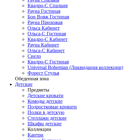
Квадро-С Спальня
Рауна Гостиная
Бон Вояж Гостиная
Рауна Прихожая
Ольса Кабинет
Ольса-С Гостиная
Квадро-С Кабинет
Рауна Кабинет
Ольса-С Кабинет
Сиело
Квадро-С Гостиная
Universal Bohemian (Ликвидация коллекции)
Форест Стулья
Обеденная зона
Детские
Предметы
Детские кровати
Комоды детские
Подростковые кровати
Полки в детскую
Стеллажи детские
Шкафы детские
Коллекции
Кантри