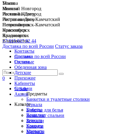
Москва
Томск
Нижний Новгород
Москва
Ростов-на-Дону
Нижний Новгород
Петропавловск-Камчатский
Ростов-на-Дону
Новосибирск
Петропавловск-Камчатский
Красноярск
Новосибирск
Владивосток
Красноярск
+7 915 037 82 44
Владивосток
Доставка по всей России
Статус заказа
Контакты
Спальни
Доставка по всей России
Гостиные
Оплата
Обеденная зона
Детские
Прихожие
0
Кабинеты
Спальни
% Sale
Предметы
Акции
Банкетки и туалетные столики
Каталог
Зеркала
Буфеты
Комоды для белья
Вешалки
Комплект спальни
Зеркала
Консоли
Комоды
Кровати
Кровати
Матрасы