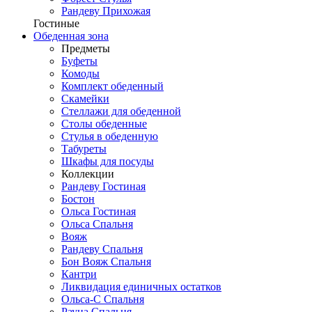
Рандеву Прихожая
Гостиные
Обеденная зона
Предметы
Буфеты
Комоды
Комплект обеденный
Скамейки
Стеллажи для обеденной
Столы обеденные
Стулья в обеденную
Табуреты
Шкафы для посуды
Коллекции
Рандеву Гостиная
Бостон
Ольса Гостиная
Ольса Спальня
Вояж
Рандеву Спальня
Бон Вояж Спальня
Кантри
Ликвидация единичных остатков
Ольса-С Спальня
Рауна Спальня