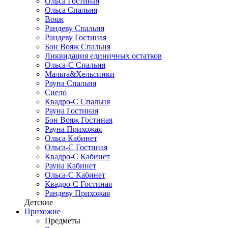
Ольса Гостиная
Ольса Спальня
Вояж
Рандеву Спальня
Рандеву Гостиная
Бон Вояж Спальня
Ликвидация единичных остатков
Ольса-С Спальня
Мальта&Хельсинки
Рауна Спальня
Сиело
Квадро-С Спальня
Рауна Гостиная
Бон Вояж Гостиная
Рауна Прихожая
Ольса Кабинет
Ольса-С Гостиная
Квадро-С Кабинет
Рауна Кабинет
Ольса-С Кабинет
Квадро-С Гостиная
Рандеву Прихожая
Детские
Прихожие
Предметы