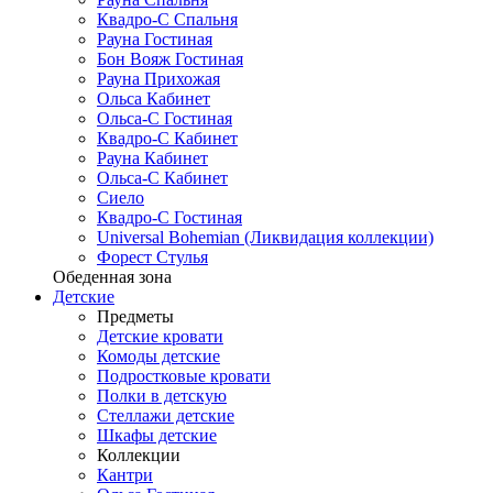
Квадро-С Спальня
Рауна Гостиная
Бон Вояж Гостиная
Рауна Прихожая
Ольса Кабинет
Ольса-С Гостиная
Квадро-С Кабинет
Рауна Кабинет
Ольса-С Кабинет
Сиело
Квадро-С Гостиная
Universal Bohemian (Ликвидация коллекции)
Форест Стулья
Обеденная зона
Детские
Предметы
Детские кровати
Комоды детские
Подростковые кровати
Полки в детскую
Стеллажи детские
Шкафы детские
Коллекции
Кантри