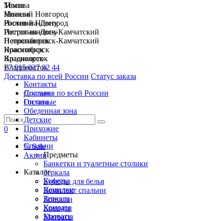
Москва
Томск
Нижний Новгород
Москва
Ростов-на-Дону
Нижний Новгород
Петропавловск-Камчатский
Ростов-на-Дону
Новосибирск
Петропавловск-Камчатский
Красноярск
Новосибирск
Владивосток
Красноярск
+7 915 037 82 44
Владивосток
Доставка по всей России
Статус заказа
Контакты
Спальни
Доставка по всей России
Гостиные
Оплата
Обеденная зона
Детские
Прихожие
0
Кабинеты
Спальни
% Sale
Предметы
Акции
Банкетки и туалетные столики
Каталог
Зеркала
Буфеты
Комоды для белья
Вешалки
Комплект спальни
Зеркала
Консоли
Комоды
Кровати
Кровати
Матрасы