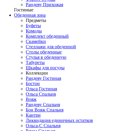
Рандеву Прихожая
Гостиные
Обеденная зона
Предметы
Буфеты
Комоды
Комплект обеденный
Скамейки
Стеллажи для обеденной
Столы обеденные
Стулья в обеденную
Табуреты
Шкафы для посуды
Коллекции
Рандеву Гостиная
Бостон
Ольса Гостиная
Ольса Спальня
Вояж
Рандеву Спальня
Бон Вояж Спальня
Кантри
Ликвидация единичных остатков
Ольса-С Спальня
Рауна Спальня