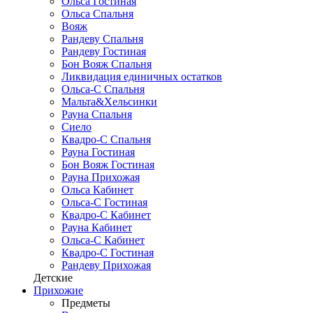
Ольса Гостиная
Ольса Спальня
Вояж
Рандеву Спальня
Рандеву Гостиная
Бон Вояж Спальня
Ликвидация единичных остатков
Ольса-С Спальня
Мальта&Хельсинки
Рауна Спальня
Сиело
Квадро-С Спальня
Рауна Гостиная
Бон Вояж Гостиная
Рауна Прихожая
Ольса Кабинет
Ольса-С Гостиная
Квадро-С Кабинет
Рауна Кабинет
Ольса-С Кабинет
Квадро-С Гостиная
Рандеву Прихожая
Детские
Прихожие
Предметы