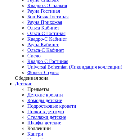
Квадро-С Спальня
Рауна Гостиная
Бон Вояж Гостиная
Рауна Прихожая
Ольса Кабинет
Ольса-С Гостиная
Квадро-С Кабинет
Рауна Кабинет
Ольса-С Кабинет
Сиело
Квадро-С Гостиная
Universal Bohemian (Ликвидация коллекции)
Форест Стулья
Обеденная зона
Детские
Предметы
Детские кровати
Комоды детские
Подростковые кровати
Полки в детскую
Стеллажи детские
Шкафы детские
Коллекции
Кантри