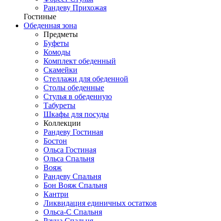
Рандеву Прихожая
Гостиные
Обеденная зона
Предметы
Буфеты
Комоды
Комплект обеденный
Скамейки
Стеллажи для обеденной
Столы обеденные
Стулья в обеденную
Табуреты
Шкафы для посуды
Коллекции
Рандеву Гостиная
Бостон
Ольса Гостиная
Ольса Спальня
Вояж
Рандеву Спальня
Бон Вояж Спальня
Кантри
Ликвидация единичных остатков
Ольса-С Спальня
Рауна Спальня