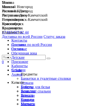
Москва
Томск
Нижний Новгород
Москва
Ростов-на-Дону
Нижний Новгород
Петропавловск-Камчатский
Ростов-на-Дону
Новосибирск
Петропавловск-Камчатский
Красноярск
Новосибирск
Владивосток
Красноярск
+7 915 037 82 44
Владивосток
Доставка по всей России
Статус заказа
Контакты
Спальни
Доставка по всей России
Гостиные
Оплата
Обеденная зона
Детские
Прихожие
0
Кабинеты
Спальни
% Sale
Предметы
Акции
Банкетки и туалетные столики
Каталог
Зеркала
Буфеты
Комоды для белья
Вешалки
Комплект спальни
Зеркала
Консоли
Комоды
Кровати
Кровати
Матрасы