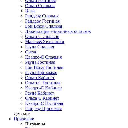
Ольса Гостиная
Ольса Спальня
Вояж
Рандеву Спальня
Рандеву Гостиная
Бон Вояж Спальня
Ликвидация единичных остатков
Ольса-С Спальня
Мальта&Хельсинки
Рауна Спальня
Сиело
Квадро-С Спальня
Рауна Гостиная
Бон Вояж Гостиная
Рауна Прихожая
Ольса Кабинет
Ольса-С Гостиная
Квадро-С Кабинет
Рауна Кабинет
Ольса-С Кабинет
Квадро-С Гостиная
Рандеву Прихожая
Детские
Прихожие
Предметы