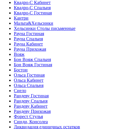
Квадро-С Кабинет
Квадро-С Спальня
Квадро-С Гостиная
Кантри
Мальта&Хельсинки
Хельсинки Столы письменные
Рауна Гостиная
Рауна Спальня
Рауна Кабинет
Рауна Прихожая
Вояж
Бон Вояж Спальня
Бон Вояж Гостиная
Бостон
Ольса Гостиная
Ольса Кабинет
Ольса Спальня
Сиело
Рандеву Гостиная
Рандеву Спальня
Рандеву Кабинет
Рандеву Прихожая
Форест Стулья
Синди, Консолеа
Ликвидация единичных остатков