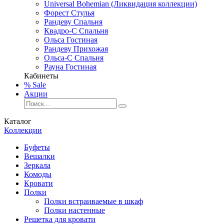
Universal Bohemian (Ликвидация коллекции)
Форест Стулья
Рандеву Спальня
Квадро-С Спальня
Ольса Гостиная
Рандеву Прихожая
Ольса-С Спальня
Рауна Гостиная
Кабинеты
% Sale
Акции
Каталог
Коллекции
Буфеты
Вешалки
Зеркала
Комоды
Кровати
Полки
Полки встраиваемые в шкаф
Полки настенные
Решетка для кровати