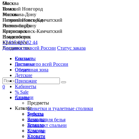
Москва
Омск
Нижний Новгород
Томск
Ростов-на-Дону
Москва
Петропавловск-Камчатский
Нижний Новгород
Новосибирск
Ростов-на-Дону
Красноярск
Петропавловск-Камчатский
Владивосток
Новосибирск
+7 915 037 82 44
Красноярск
Доставка по всей России
Владивосток
Статус заказа
Спальни
Контакты
Гостиные
Доставка по всей России
Обеденная зона
Оплата
Детские
Прихожие
Кабинеты
0
% Sale
Спальни
Акции
Предметы
Каталог
Банкетки и туалетные столики
Буфеты
Зеркала
Вешалки
Комоды для белья
Зеркала
Комплект спальни
Комоды
Консоли
Кровати
Кровати