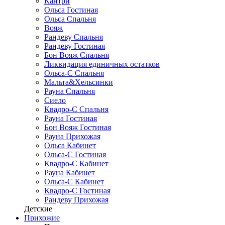
Кантри
Ольса Гостиная
Ольса Спальня
Вояж
Рандеву Спальня
Рандеву Гостиная
Бон Вояж Спальня
Ликвидация единичных остатков
Ольса-С Спальня
Мальта&Хельсинки
Рауна Спальня
Сиело
Квадро-С Спальня
Рауна Гостиная
Бон Вояж Гостиная
Рауна Прихожая
Ольса Кабинет
Ольса-С Гостиная
Квадро-С Кабинет
Рауна Кабинет
Ольса-С Кабинет
Квадро-С Гостиная
Рандеву Прихожая
Детские
Прихожие