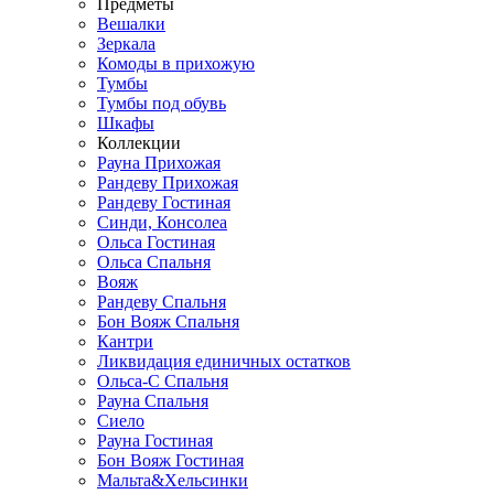
Предметы
Вешалки
Зеркала
Комоды в прихожую
Тумбы
Тумбы под обувь
Шкафы
Коллекции
Рауна Прихожая
Рандеву Прихожая
Рандеву Гостиная
Синди, Консолеа
Ольса Гостиная
Ольса Спальня
Вояж
Рандеву Спальня
Бон Вояж Спальня
Кантри
Ликвидация единичных остатков
Ольса-С Спальня
Рауна Спальня
Сиело
Рауна Гостиная
Бон Вояж Гостиная
Мальта&Хельсинки