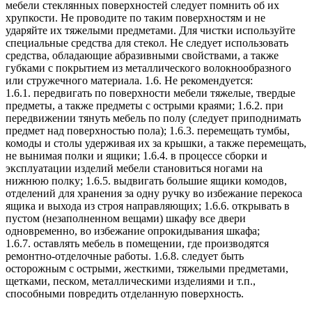
мебели стеклянных поверхностей следует помнить об их
хрупкости. Не проводите по таким поверхностям и не
ударяйте их тяжелыми предметами. Для чистки используйте
специальные средства для стекол. Не следует использовать
средства, обладающие абразивными свойствами, а также
губками с покрытием из металлического волокнообразного
или стружечного материала. 1.6. Не рекомендуется:
1.6.1. передвигать по поверхности мебели тяжелые, твердые
предметы, а также предметы с острыми краями; 1.6.2. при
передвижении тянуть мебель по полу (следует приподнимать
предмет над поверхностью пола); 1.6.3. перемещать тумбы,
комоды и столы удерживая их за крышки, а также перемещать,
не вынимая полки и ящики; 1.6.4. в процессе сборки и
эксплуатации изделий мебели становиться ногами на
нижнюю полку; 1.6.5. выдвигать большие ящики комодов,
отделений для хранения за одну ручку во избежание перекоса
ящика и выхода из строя направляющих; 1.6.6. открывать в
пустом (незаполненном вещами) шкафу все двери
одновременно, во избежание опрокидывания шкафа;
1.6.7. оставлять мебель в помещении, где производятся
ремонтно-отделочные работы. 1.6.8. следует быть
осторожным с острыми, жесткими, тяжелыми предметами,
щетками, песком, металлическими изделиями и т.п.,
способными повредить отделанную поверхность.