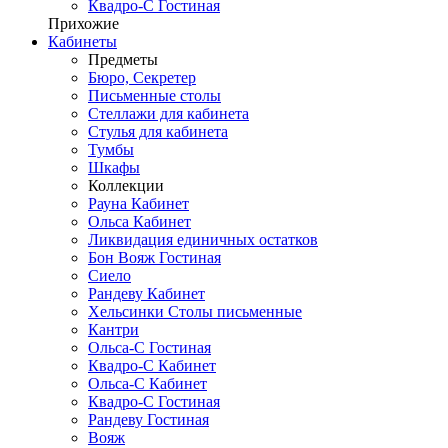
Квадро-С Гостиная
Прихожие
Кабинеты
Предметы
Бюро, Секретер
Письменные столы
Стеллажи для кабинета
Стулья для кабинета
Тумбы
Шкафы
Коллекции
Рауна Кабинет
Ольса Кабинет
Ликвидация единичных остатков
Бон Вояж Гостиная
Сиело
Рандеву Кабинет
Хельсинки Столы письменные
Кантри
Ольса-С Гостиная
Квадро-С Кабинет
Ольса-С Кабинет
Квадро-С Гостиная
Рандеву Гостиная
Вояж