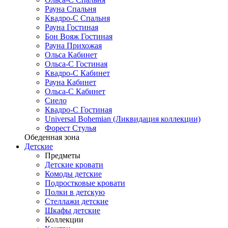
Рауна Спальня
Квадро-С Спальня
Рауна Гостиная
Бон Вояж Гостиная
Рауна Прихожая
Ольса Кабинет
Ольса-С Гостиная
Квадро-С Кабинет
Рауна Кабинет
Ольса-С Кабинет
Сиело
Квадро-С Гостиная
Universal Bohemian (Ликвидация коллекции)
Форест Стулья
Обеденная зона
Детские
Предметы
Детские кровати
Комоды детские
Подростковые кровати
Полки в детскую
Стеллажи детские
Шкафы детские
Коллекции