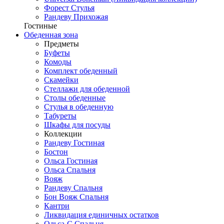
Форест Стулья
Рандеву Прихожая
Гостиные
Обеденная зона
Предметы
Буфеты
Комоды
Комплект обеденный
Скамейки
Стеллажи для обеденной
Столы обеденные
Стулья в обеденную
Табуреты
Шкафы для посуды
Коллекции
Рандеву Гостиная
Бостон
Ольса Гостиная
Ольса Спальня
Вояж
Рандеву Спальня
Бон Вояж Спальня
Кантри
Ликвидация единичных остатков
Ольса-С Спальня