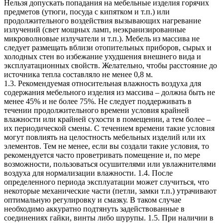
Нельзя допускать попадания на мебельные изделия горячих
предметов (утюги, посуда с кипятком и т.п.) или
продолжительного воздействия вызывающих нагревание
излучений (свет мощных ламп, неэкранизированные
микроволновые излучатели и т.п.). Мебель из массива не
следует размещать вблизи отопительных приборов, сырых и
холодных стен во избежание ухудшения внешнего вида и
эксплуатационных свойств. Желательно, чтобы расстояние до
источника тепла составляло не менее 0,8 м.
1.3. Рекомендуемая относительная влажность воздуха для
содержания мебельного изделия из массива – должна быть не
менее 45% и не более 75%. Не следует поддерживать в
течении продолжительного времени условия крайней
влажности или крайней сухости в помещении, а тем более –
их периодической смены. С течением времени такие условия
могут повлиять на целостность мебельных изделий или их
элементов. Тем не менее, если вы создали такие условия, то
рекомендуется часто проветривать помещение и, по мере
возможности, пользоваться осушителями или увлажнителями
воздуха для нормализации влажности. 1.4. После
определенного периода эксплуатации может случиться, что
некоторые механические части (петли, замки т.п.) утрачивают
оптимальную регулировку и смазку. В таком случае
необходимо аккуратно подтянуть задействованные в
соединениях гайки, винты либо шурупы. 1.5. При наличии в