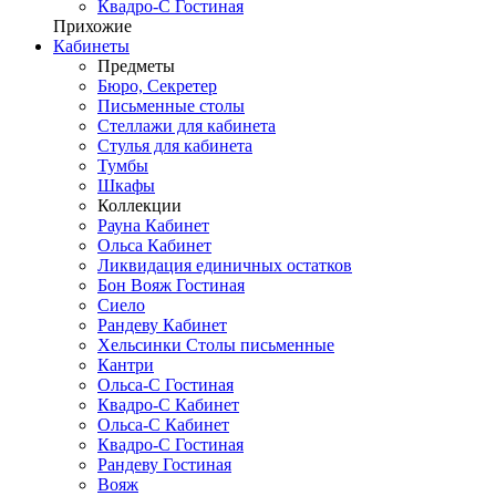
Квадро-С Гостиная
Прихожие
Кабинеты
Предметы
Бюро, Секретер
Письменные столы
Стеллажи для кабинета
Стулья для кабинета
Тумбы
Шкафы
Коллекции
Рауна Кабинет
Ольса Кабинет
Ликвидация единичных остатков
Бон Вояж Гостиная
Сиело
Рандеву Кабинет
Хельсинки Столы письменные
Кантри
Ольса-С Гостиная
Квадро-С Кабинет
Ольса-С Кабинет
Квадро-С Гостиная
Рандеву Гостиная
Вояж