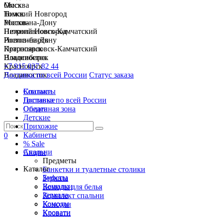
Москва
Омск
Нижний Новгород
Томск
Ростов-на-Дону
Москва
Петропавловск-Камчатский
Нижний Новгород
Новосибирск
Ростов-на-Дону
Красноярск
Петропавловск-Камчатский
Владивосток
Новосибирск
+7 915 037 82 44
Красноярск
Доставка по всей России
Владивосток
Статус заказа
Спальни
Контакты
Гостиные
Доставка по всей России
Обеденная зона
Оплата
Детские
Прихожие
Кабинеты
0
% Sale
Спальни
Акции
Предметы
Каталог
Банкетки и туалетные столики
Буфеты
Зеркала
Вешалки
Комоды для белья
Зеркала
Комплект спальни
Комоды
Консоли
Кровати
Кровати