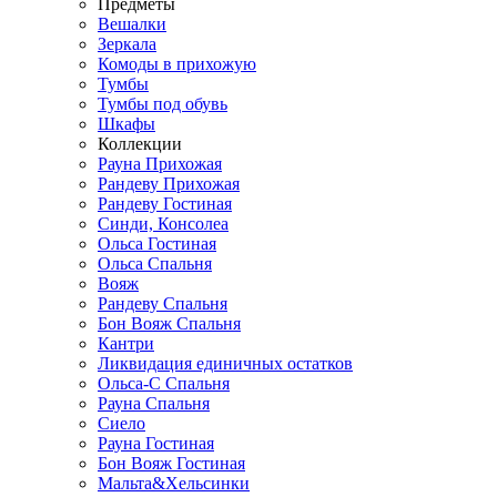
Предметы
Вешалки
Зеркала
Комоды в прихожую
Тумбы
Тумбы под обувь
Шкафы
Коллекции
Рауна Прихожая
Рандеву Прихожая
Рандеву Гостиная
Синди, Консолеа
Ольса Гостиная
Ольса Спальня
Вояж
Рандеву Спальня
Бон Вояж Спальня
Кантри
Ликвидация единичных остатков
Ольса-С Спальня
Рауна Спальня
Сиело
Рауна Гостиная
Бон Вояж Гостиная
Мальта&Хельсинки