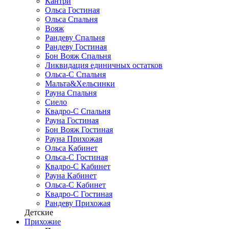
Кантри
Ольса Гостиная
Ольса Спальня
Вояж
Рандеву Спальня
Рандеву Гостиная
Бон Вояж Спальня
Ликвидация единичных остатков
Ольса-С Спальня
Мальта&Хельсинки
Рауна Спальня
Сиело
Квадро-С Спальня
Рауна Гостиная
Бон Вояж Гостиная
Рауна Прихожая
Ольса Кабинет
Ольса-С Гостиная
Квадро-С Кабинет
Рауна Кабинет
Ольса-С Кабинет
Квадро-С Гостиная
Рандеву Прихожая
Детские
Прихожие