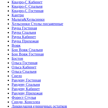
Квадро-С Кабинет
Квадро-С Спальня
Квадро-С Гостиная
Кантри
Мальта&Хельсинки
Хельсинки Столы письменные
Рауна Гостиная
Рауна Спальня
Рауна Кабинет
Рауна Прихожая
Вояж
Бон Вояж Спальня
Бон Вояж Гостиная
Бостон
Ольса Гостиная
Ольса Кабинет
Ольса Спальня
Сиело
Рандеву Гостиная
Рандеву Спальня
Рандеву Кабинет
Рандеву Прихожая
Форест Стулья
Синди, Консолеа
Ликвидация единичных остатков