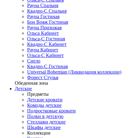
Рауна Спальня
Квадро-С Спальня
Рауна Гостиная
Бон Вояж Гостиная
Рауна Прихожая
Ольса Кабинет
Ольса-С Гостиная
Квадро-С Кабинет
Рауна Кабинет
Ольса-С Кабинет
Сиело
Квадро-С Гостиная
Universal Bohemian (Ликвидация коллекции)
Форест Стулья
Обеденная зона
Детские
Предметы
Детские кровати
Комоды детские
Подростковые кровати
Полки в детскую
Стеллажи детские
Шкафы детские
Коллекции