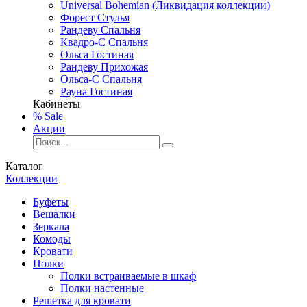
Universal Bohemian (Ликвидация коллекции)
Форест Стулья
Рандеву Спальня
Квадро-С Спальня
Ольса Гостиная
Рандеву Прихожая
Ольса-С Спальня
Рауна Гостиная
Кабинеты
% Sale
Акции
Каталог
Коллекции
Буфеты
Вешалки
Зеркала
Комоды
Кровати
Полки
Полки встраиваемые в шкаф
Полки настенные
Решетка для кровати