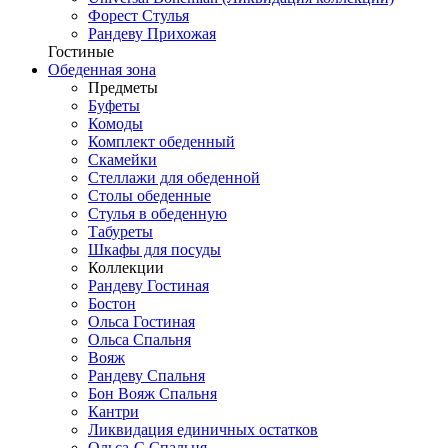
Форест Стулья
Рандеву Прихожая
Гостиные
Обеденная зона
Предметы
Буфеты
Комоды
Комплект обеденный
Скамейки
Стеллажи для обеденной
Столы обеденные
Стулья в обеденную
Табуреты
Шкафы для посуды
Коллекции
Рандеву Гостиная
Бостон
Ольса Гостиная
Ольса Спальня
Вояж
Рандеву Спальня
Бон Вояж Спальня
Кантри
Ликвидация единичных остатков
Ольса-С Спальня