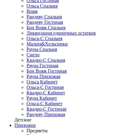
Ольса Гостиная
Ольса Спальня
Вояж
Рандеву Спальня
Рандеву Гостиная
Бон Вояж Спальня
Ликвидация единичных остатков
Ольса-С Спальня
Мальта&Хельсинки
Рауна Спальня
Сиело
Квадро-С Спальня
Рауна Гостиная
Бон Вояж Гостиная
Рауна Прихожая
Ольса Кабинет
Ольса-С Гостиная
Квадро-С Кабинет
Рауна Кабинет
Ольса-С Кабинет
Квадро-С Гостиная
Рандеву Прихожая
Детские
Прихожие
Предметы