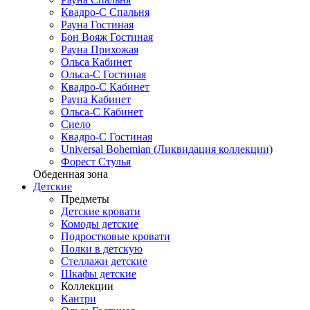
Квадро-С Спальня
Рауна Гостиная
Бон Вояж Гостиная
Рауна Прихожая
Ольса Кабинет
Ольса-С Гостиная
Квадро-С Кабинет
Рауна Кабинет
Ольса-С Кабинет
Сиело
Квадро-С Гостиная
Universal Bohemian (Ликвидация коллекции)
Форест Стулья
Обеденная зона
Детские
Предметы
Детские кровати
Комоды детские
Подростковые кровати
Полки в детскую
Стеллажи детские
Шкафы детские
Коллекции
Кантри