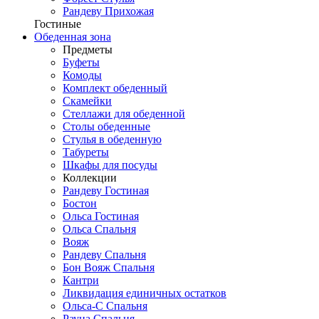
Рандеву Прихожая
Гостиные
Обеденная зона
Предметы
Буфеты
Комоды
Комплект обеденный
Скамейки
Стеллажи для обеденной
Столы обеденные
Стулья в обеденную
Табуреты
Шкафы для посуды
Коллекции
Рандеву Гостиная
Бостон
Ольса Гостиная
Ольса Спальня
Вояж
Рандеву Спальня
Бон Вояж Спальня
Кантри
Ликвидация единичных остатков
Ольса-С Спальня
Рауна Спальня