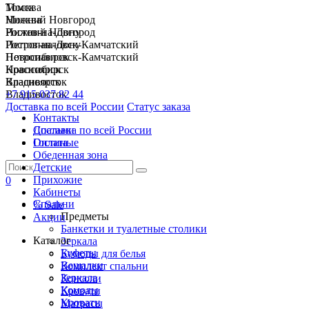
Москва
Томск
Нижний Новгород
Москва
Ростов-на-Дону
Нижний Новгород
Петропавловск-Камчатский
Ростов-на-Дону
Новосибирск
Петропавловск-Камчатский
Красноярск
Новосибирск
Владивосток
Красноярск
+7 915 037 82 44
Владивосток
Доставка по всей России
Статус заказа
Контакты
Спальни
Доставка по всей России
Гостиные
Оплата
Обеденная зона
Детские
Прихожие
0
Кабинеты
Спальни
% Sale
Предметы
Акции
Банкетки и туалетные столики
Каталог
Зеркала
Буфеты
Комоды для белья
Вешалки
Комплект спальни
Зеркала
Консоли
Комоды
Кровати
Кровати
Матрасы