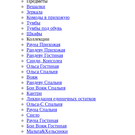
Предметы
Вешалки
Зеркала
Комоды в прихожую
Тумбы
Тумбы под обувь
Шкафы
Коллекции
Рауна Прихожая
Рандеву Прихожая
Рандеву Гостиная
Синди, Консолеа
Ольса Гостиная
Ольса Спальня
Вояж
Рандеву Спальня
Бон Вояж Спальня
Кантри
Ликвидация единичных остатков
Ольса-С Спальня
Рауна Спальня
Сиело
Рауна Гостиная
Бон Вояж Гостиная
Мальта&Хельсинки