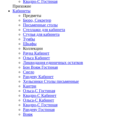
Квадро-С Гостиная
Прихожие
Кабинеты
Предметы
Бюро, Секретер
Письменные столы
Стеллажи для кабинета
Стулья для кабинета
Тумбы
Шкафы
Коллекции
Рауна Кабинет
Ольса Кабинет
Ликвидация единичных остатков
Бон Вояж Гостиная
Сиело
Рандеву Кабинет
Хельсинки Столы письменные
Кантри
Ольса-С Гостиная
Квадро-С Кабинет
Ольса-С Кабинет
Квадро-С Гостиная
Рандеву Гостиная
Вояж