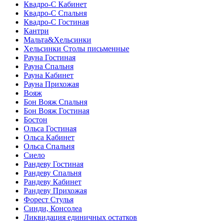
Квадро-С Кабинет
Квадро-С Спальня
Квадро-С Гостиная
Кантри
Мальта&Хельсинки
Хельсинки Столы письменные
Рауна Гостиная
Рауна Спальня
Рауна Кабинет
Рауна Прихожая
Вояж
Бон Вояж Спальня
Бон Вояж Гостиная
Бостон
Ольса Гостиная
Ольса Кабинет
Ольса Спальня
Сиело
Рандеву Гостиная
Рандеву Спальня
Рандеву Кабинет
Рандеву Прихожая
Форест Стулья
Синди, Консолеа
Ликвидация единичных остатков