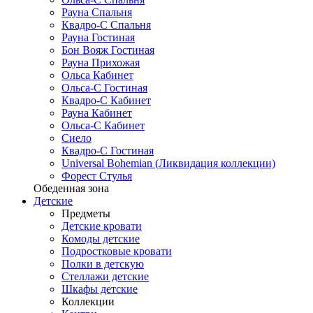
Рауна Спальня
Квадро-С Спальня
Рауна Гостиная
Бон Вояж Гостиная
Рауна Прихожая
Ольса Кабинет
Ольса-С Гостиная
Квадро-С Кабинет
Рауна Кабинет
Ольса-С Кабинет
Сиело
Квадро-С Гостиная
Universal Bohemian (Ликвидация коллекции)
Форест Стулья
Обеденная зона
Детские
Предметы
Детские кровати
Комоды детские
Подростковые кровати
Полки в детскую
Стеллажи детские
Шкафы детские
Коллекции