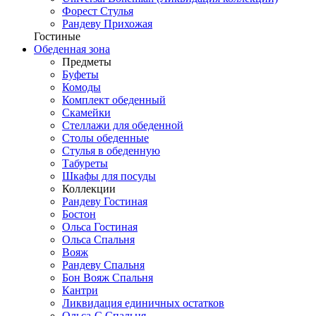
Форест Стулья
Рандеву Прихожая
Гостиные
Обеденная зона
Предметы
Буфеты
Комоды
Комплект обеденный
Скамейки
Стеллажи для обеденной
Столы обеденные
Стулья в обеденную
Табуреты
Шкафы для посуды
Коллекции
Рандеву Гостиная
Бостон
Ольса Гостиная
Ольса Спальня
Вояж
Рандеву Спальня
Бон Вояж Спальня
Кантри
Ликвидация единичных остатков
Ольса-С Спальня