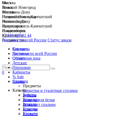
Москва
Омск
Нижний Новгород
Томск
Ростов-на-Дону
Москва
Петропавловск-Камчатский
Нижний Новгород
Новосибирск
Ростов-на-Дону
Красноярск
Петропавловск-Камчатский
Владивосток
Новосибирск
+7 915 037 82 44
Красноярск
Доставка по всей России
Владивосток
Статус заказа
Спальни
Контакты
Гостиные
Доставка по всей России
Обеденная зона
Оплата
Детские
Прихожие
Кабинеты
0
% Sale
Спальни
Акции
Предметы
Каталог
Банкетки и туалетные столики
Буфеты
Зеркала
Вешалки
Комоды для белья
Зеркала
Комплект спальни
Комоды
Консоли
Кровати
Кровати