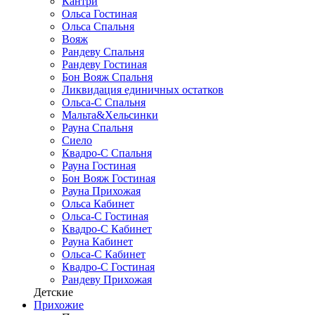
Кантри
Ольса Гостиная
Ольса Спальня
Вояж
Рандеву Спальня
Рандеву Гостиная
Бон Вояж Спальня
Ликвидация единичных остатков
Ольса-С Спальня
Мальта&Хельсинки
Рауна Спальня
Сиело
Квадро-С Спальня
Рауна Гостиная
Бон Вояж Гостиная
Рауна Прихожая
Ольса Кабинет
Ольса-С Гостиная
Квадро-С Кабинет
Рауна Кабинет
Ольса-С Кабинет
Квадро-С Гостиная
Рандеву Прихожая
Детские
Прихожие