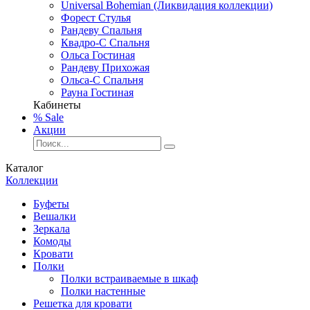
Universal Bohemian (Ликвидация коллекции)
Форест Стулья
Рандеву Спальня
Квадро-С Спальня
Ольса Гостиная
Рандеву Прихожая
Ольса-С Спальня
Рауна Гостиная
Кабинеты
% Sale
Акции
Каталог
Коллекции
Буфеты
Вешалки
Зеркала
Комоды
Кровати
Полки
Полки встраиваемые в шкаф
Полки настенные
Решетка для кровати