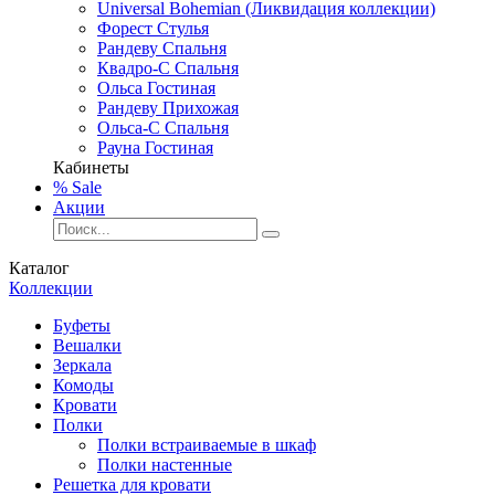
Universal Bohemian (Ликвидация коллекции)
Форест Стулья
Рандеву Спальня
Квадро-С Спальня
Ольса Гостиная
Рандеву Прихожая
Ольса-С Спальня
Рауна Гостиная
Кабинеты
% Sale
Акции
Каталог
Коллекции
Буфеты
Вешалки
Зеркала
Комоды
Кровати
Полки
Полки встраиваемые в шкаф
Полки настенные
Решетка для кровати