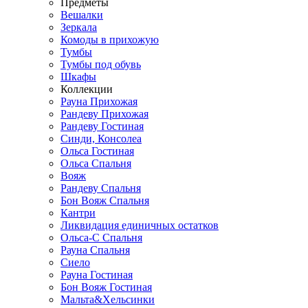
Предметы
Вешалки
Зеркала
Комоды в прихожую
Тумбы
Тумбы под обувь
Шкафы
Коллекции
Рауна Прихожая
Рандеву Прихожая
Рандеву Гостиная
Синди, Консолеа
Ольса Гостиная
Ольса Спальня
Вояж
Рандеву Спальня
Бон Вояж Спальня
Кантри
Ликвидация единичных остатков
Ольса-С Спальня
Рауна Спальня
Сиело
Рауна Гостиная
Бон Вояж Гостиная
Мальта&Хельсинки