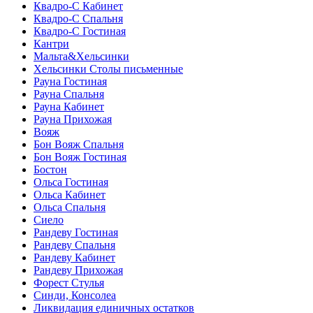
Квадро-С Кабинет
Квадро-С Спальня
Квадро-С Гостиная
Кантри
Мальта&Хельсинки
Хельсинки Столы письменные
Рауна Гостиная
Рауна Спальня
Рауна Кабинет
Рауна Прихожая
Вояж
Бон Вояж Спальня
Бон Вояж Гостиная
Бостон
Ольса Гостиная
Ольса Кабинет
Ольса Спальня
Сиело
Рандеву Гостиная
Рандеву Спальня
Рандеву Кабинет
Рандеву Прихожая
Форест Стулья
Синди, Консолеа
Ликвидация единичных остатков