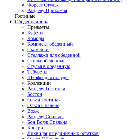
Форест Стулья
Рандеву Прихожая
Гостиные
Обеденная зона
Предметы
Буфеты
Комоды
Комплект обеденный
Скамейки
Стеллажи для обеденной
Столы обеденные
Стулья в обеденную
Табуреты
Шкафы для посуды
Коллекции
Рандеву Гостиная
Бостон
Ольса Гостиная
Ольса Спальня
Вояж
Рандеву Спальня
Бон Вояж Спальня
Кантри
Ликвидация единичных остатков
Ольса-С Спальня