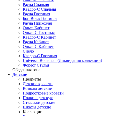
Рауна Спальня
Квадро-С Спальня
Рауна Гостиная
Бон Вояж Гостиная
Рауна Прихожая
Ольса Кабинет
Ольса-С Гостиная
Квадро-С Кабинет
Рауна Кабинет
Ольса-С Кабинет
Сиело
Квадро-С Гостиная
Universal Bohemian (Ликвидация коллекции)
Форест Стулья
Обеденная зона
Детские
Предметы
Детские кровати
Комоды детские
Подростковые кровати
Полки в детскую
Стеллажи детские
Шкафы детские
Коллекции