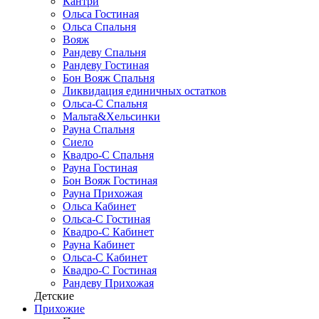
Кантри
Ольса Гостиная
Ольса Спальня
Вояж
Рандеву Спальня
Рандеву Гостиная
Бон Вояж Спальня
Ликвидация единичных остатков
Ольса-С Спальня
Мальта&Хельсинки
Рауна Спальня
Сиело
Квадро-С Спальня
Рауна Гостиная
Бон Вояж Гостиная
Рауна Прихожая
Ольса Кабинет
Ольса-С Гостиная
Квадро-С Кабинет
Рауна Кабинет
Ольса-С Кабинет
Квадро-С Гостиная
Рандеву Прихожая
Детские
Прихожие