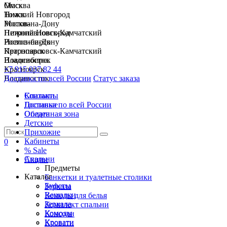
Москва
Омск
Нижний Новгород
Томск
Ростов-на-Дону
Москва
Петропавловск-Камчатский
Нижний Новгород
Новосибирск
Ростов-на-Дону
Красноярск
Петропавловск-Камчатский
Владивосток
Новосибирск
+7 915 037 82 44
Красноярск
Доставка по всей России
Владивосток
Статус заказа
Спальни
Контакты
Гостиные
Доставка по всей России
Обеденная зона
Оплата
Детские
Прихожие
Кабинеты
0
% Sale
Спальни
Акции
Предметы
Каталог
Банкетки и туалетные столики
Буфеты
Зеркала
Вешалки
Комоды для белья
Зеркала
Комплект спальни
Комоды
Консоли
Кровати
Кровати