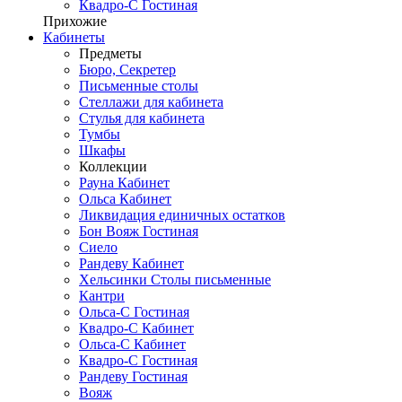
Квадро-С Гостиная
Прихожие
Кабинеты
Предметы
Бюро, Секретер
Письменные столы
Стеллажи для кабинета
Стулья для кабинета
Тумбы
Шкафы
Коллекции
Рауна Кабинет
Ольса Кабинет
Ликвидация единичных остатков
Бон Вояж Гостиная
Сиело
Рандеву Кабинет
Хельсинки Столы письменные
Кантри
Ольса-С Гостиная
Квадро-С Кабинет
Ольса-С Кабинет
Квадро-С Гостиная
Рандеву Гостиная
Вояж