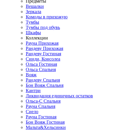
Предметы
Вешалки
Зеркала
Комоды в прихожую
Тумбы
Тумбы под обувь
Шкафы
Коллекции
Рауна Прихожая
Рандеву Прихожая
Рандеву Гостиная
Синди, Консолеа
Ольса Гостиная
Ольса Спальня
Вояж
Рандеву Спальня
Бон Вояж Спальня
Кантри
Ликвидация единичных остатков
Ольса-С Спальня
Рауна Спальня
Сиело
Рауна Гостиная
Бон Вояж Гостиная
Мальта&Хельсинки