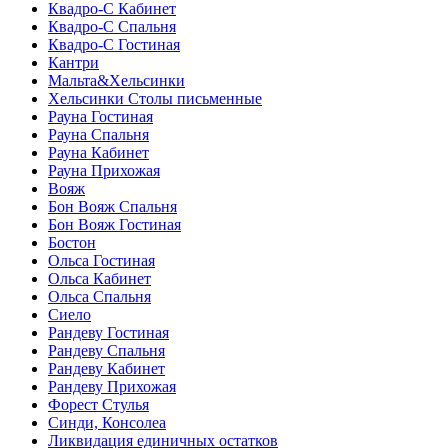
Квадро-С Кабинет
Квадро-С Спальня
Квадро-С Гостиная
Кантри
Мальта&Хельсинки
Хельсинки Столы письменные
Рауна Гостиная
Рауна Спальня
Рауна Кабинет
Рауна Прихожая
Вояж
Бон Вояж Спальня
Бон Вояж Гостиная
Бостон
Ольса Гостиная
Ольса Кабинет
Ольса Спальня
Сиело
Рандеву Гостиная
Рандеву Спальня
Рандеву Кабинет
Рандеву Прихожая
Форест Стулья
Синди, Консолеа
Ликвидация единичных остатков