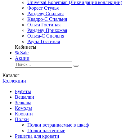
Universal Bohemian (Ликвидация коллекции)
Форест Стулья
Рандеву Спальня
Квадро-С Спальня
Ольса Гостиная
Рандеву Прихожая
Ольса-С Спальня
Рауна Гостиная
Кабинеты
% Sale
Акции
Каталог
Коллекции
Буфеты
Вешалки
Зеркала
Комоды
Кровати
Полки
Полки встраиваемые в шкаф
Полки настенные
Решетка для кровати