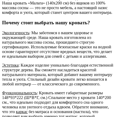
Наша кровать «Мальта» (140x200 см) без ящиков из 100%
массива сосны — это не просто мебель, а настоящий оазис
комфорта и уюта, который станет центром вашего интерьера.
Почему стоит выбрать нашу кровать?
Экологичность
: Мы заботимся о вашем здоровье и
окружающей среде. Наша кровать изготовлена из
натурального массива сосны, прошедшего строгую
сертификацию. Используемые безопасные краски на водной
основе гарантируют отсутствие вредных веществ, что делает
ее идеальным выбором для семей с детьми и аллергиками.
Эстетика
: Каждое изделие уникально благодаря естественной
структуре дерева. Вы сможете насладиться красотой
натурального материала, который добавит вашему интерьеру
тепла и уюта. Стильный дизайн кровати легко впишется в
любой интерьер — от классического до современного.
Функциональность
: Кровать имеет габаритные размеры
148*93*222 (Ш*В*Г, см.) Спальное место у кровати 140*200
см., что идеально подходит для комфортного сна одного
человека или уютного отдыха вдвоем. Обратите внимание,
что это
каркас
без матраса и основания (настила), что
позволяет вам выбрать именно тот матрас, который