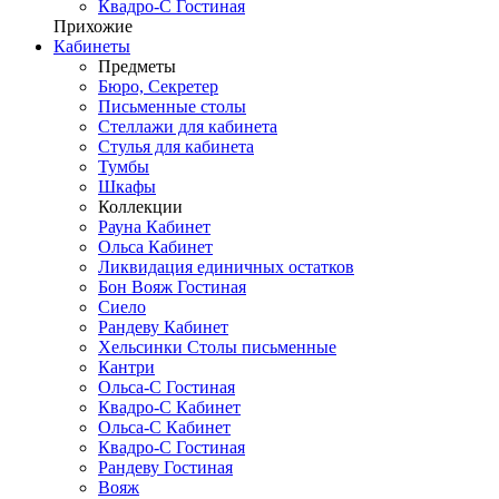
Квадро-С Гостиная
Прихожие
Кабинеты
Предметы
Бюро, Секретер
Письменные столы
Стеллажи для кабинета
Стулья для кабинета
Тумбы
Шкафы
Коллекции
Рауна Кабинет
Ольса Кабинет
Ликвидация единичных остатков
Бон Вояж Гостиная
Сиело
Рандеву Кабинет
Хельсинки Столы письменные
Кантри
Ольса-С Гостиная
Квадро-С Кабинет
Ольса-С Кабинет
Квадро-С Гостиная
Рандеву Гостиная
Вояж