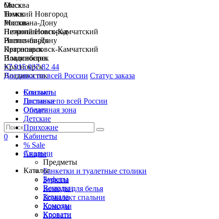
Москва
Омск
Нижний Новгород
Томск
Ростов-на-Дону
Москва
Петропавловск-Камчатский
Нижний Новгород
Новосибирск
Ростов-на-Дону
Красноярск
Петропавловск-Камчатский
Владивосток
Новосибирск
+7 915 037 82 44
Красноярск
Доставка по всей России
Владивосток
Статус заказа
Спальни
Контакты
Гостиные
Доставка по всей России
Обеденная зона
Оплата
Детские
Прихожие
Кабинеты
0
% Sale
Спальни
Акции
Предметы
Каталог
Банкетки и туалетные столики
Буфеты
Зеркала
Вешалки
Комоды для белья
Зеркала
Комплект спальни
Комоды
Консоли
Кровати
Кровати