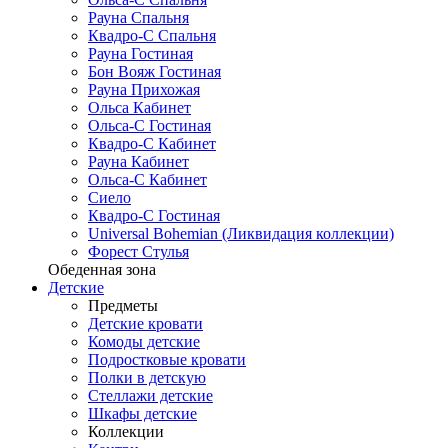
Рауна Спальня
Квадро-С Спальня
Рауна Гостиная
Бон Вояж Гостиная
Рауна Прихожая
Ольса Кабинет
Ольса-С Гостиная
Квадро-С Кабинет
Рауна Кабинет
Ольса-С Кабинет
Сиело
Квадро-С Гостиная
Universal Bohemian (Ликвидация коллекции)
Форест Стулья
Обеденная зона
Детские
Предметы
Детские кровати
Комоды детские
Подростковые кровати
Полки в детскую
Стеллажи детские
Шкафы детские
Коллекции