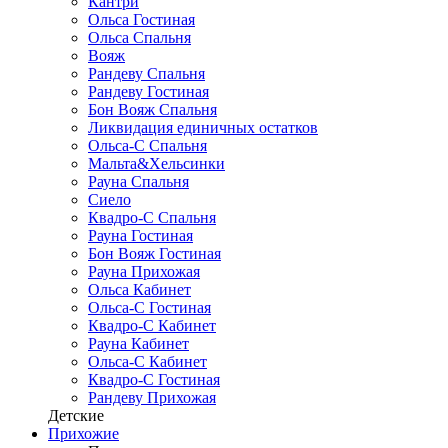
Кантри
Ольса Гостиная
Ольса Спальня
Вояж
Рандеву Спальня
Рандеву Гостиная
Бон Вояж Спальня
Ликвидация единичных остатков
Ольса-С Спальня
Мальта&Хельсинки
Рауна Спальня
Сиело
Квадро-С Спальня
Рауна Гостиная
Бон Вояж Гостиная
Рауна Прихожая
Ольса Кабинет
Ольса-С Гостиная
Квадро-С Кабинет
Рауна Кабинет
Ольса-С Кабинет
Квадро-С Гостиная
Рандеву Прихожая
Детские
Прихожие