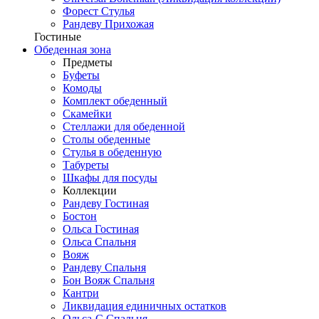
Форест Стулья
Рандеву Прихожая
Гостиные
Обеденная зона
Предметы
Буфеты
Комоды
Комплект обеденный
Скамейки
Стеллажи для обеденной
Столы обеденные
Стулья в обеденную
Табуреты
Шкафы для посуды
Коллекции
Рандеву Гостиная
Бостон
Ольса Гостиная
Ольса Спальня
Вояж
Рандеву Спальня
Бон Вояж Спальня
Кантри
Ликвидация единичных остатков
Ольса-С Спальня