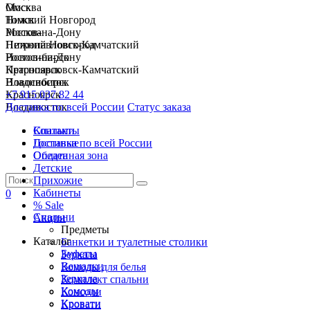
Москва
Омск
Нижний Новгород
Томск
Ростов-на-Дону
Москва
Петропавловск-Камчатский
Нижний Новгород
Новосибирск
Ростов-на-Дону
Красноярск
Петропавловск-Камчатский
Владивосток
Новосибирск
+7 915 037 82 44
Красноярск
Доставка по всей России
Владивосток
Статус заказа
Спальни
Контакты
Гостиные
Доставка по всей России
Обеденная зона
Оплата
Детские
Прихожие
Кабинеты
0
% Sale
Спальни
Акции
Предметы
Каталог
Банкетки и туалетные столики
Буфеты
Зеркала
Вешалки
Комоды для белья
Зеркала
Комплект спальни
Комоды
Консоли
Кровати
Кровати