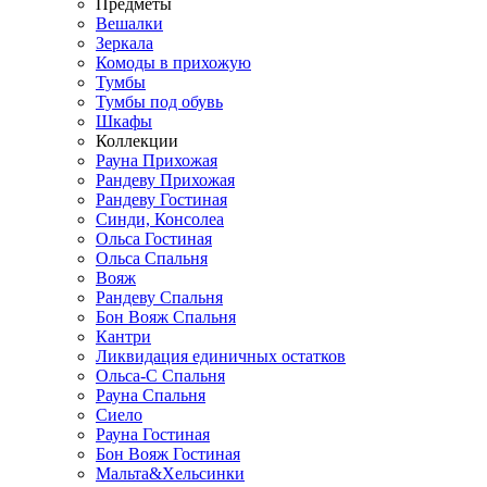
Предметы
Вешалки
Зеркала
Комоды в прихожую
Тумбы
Тумбы под обувь
Шкафы
Коллекции
Рауна Прихожая
Рандеву Прихожая
Рандеву Гостиная
Синди, Консолеа
Ольса Гостиная
Ольса Спальня
Вояж
Рандеву Спальня
Бон Вояж Спальня
Кантри
Ликвидация единичных остатков
Ольса-С Спальня
Рауна Спальня
Сиело
Рауна Гостиная
Бон Вояж Гостиная
Мальта&Хельсинки