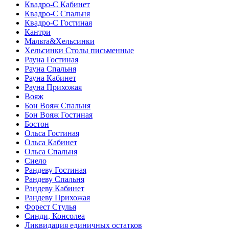
Квадро-С Кабинет
Квадро-С Спальня
Квадро-С Гостиная
Кантри
Мальта&Хельсинки
Хельсинки Столы письменные
Рауна Гостиная
Рауна Спальня
Рауна Кабинет
Рауна Прихожая
Вояж
Бон Вояж Спальня
Бон Вояж Гостиная
Бостон
Ольса Гостиная
Ольса Кабинет
Ольса Спальня
Сиело
Рандеву Гостиная
Рандеву Спальня
Рандеву Кабинет
Рандеву Прихожая
Форест Стулья
Синди, Консолеа
Ликвидация единичных остатков