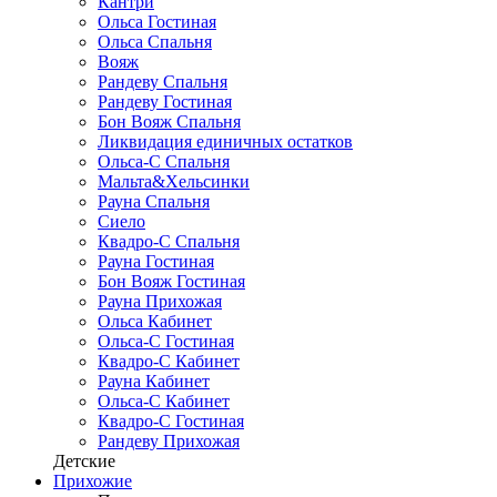
Кантри
Ольса Гостиная
Ольса Спальня
Вояж
Рандеву Спальня
Рандеву Гостиная
Бон Вояж Спальня
Ликвидация единичных остатков
Ольса-С Спальня
Мальта&Хельсинки
Рауна Спальня
Сиело
Квадро-С Спальня
Рауна Гостиная
Бон Вояж Гостиная
Рауна Прихожая
Ольса Кабинет
Ольса-С Гостиная
Квадро-С Кабинет
Рауна Кабинет
Ольса-С Кабинет
Квадро-С Гостиная
Рандеву Прихожая
Детские
Прихожие