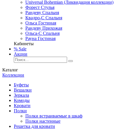
Universal Bohemian (Ликвидация коллекции)
Форест Стулья
Рандеву Спальня
Квадро-С Спальня
Ольса Гостиная
Рандеву Прихожая
Ольса-С Спальня
Рауна Гостиная
Кабинеты
% Sale
Акции
Каталог
Коллекции
Буфеты
Вешалки
Зеркала
Комоды
Кровати
Полки
Полки встраиваемые в шкаф
Полки настенные
Решетка для кровати