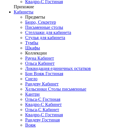
Квадро-С Гостиная
Прихожие
Кабинеты
Предметы
Бюро, Секретер
Письменные столы
Стеллажи для кабинета
Стулья для кабинета
Тумбы
Шкафы
Коллекции
Рауна Кабинет
Ольса Кабинет
Ликвидация единичных остатков
Бон Вояж Гостиная
Сиело
Рандеву Кабинет
Хельсинки Столы письменные
Кантри
Ольса-С Гостиная
Квадро-С Кабинет
Ольса-С Кабинет
Квадро-С Гостиная
Рандеву Гостиная
Вояж