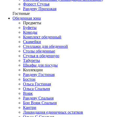
Форест Стулья
Рандеву Прихожая
Гостиные
Обеденная зона
Предметы
Буфеты
Комоды
Комплект обеденный
Скамейки
Стеллажи для обеденной
Столы обеденные
Стулья в обеденную
Табуреты
Шкафы для посуды
Коллекции
Рандеву Гостиная
Бостон
Ольса Гостиная
Ольса Спальня
Вояж
Рандеву Спальня
Бон Вояж Спальня
Кантри
Ликвидация единичных остатков
Ольса-С Спальня