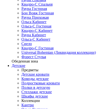
Квадро-С Спальня
Рауна Гостиная
Бон Вояж Гостиная
Рауна Прихожая
Ольса Кабинет
Ольса-С Гостиная
Квадро-С Кабинет
Рауна Кабинет
Ольса-С Кабинет
Сиело
Квадро-С Гостиная
Universal Bohemian (Ликвидация коллекции)
Форест Стулья
Обеденная зона
Детские
Предметы
Детские кровати
Комоды детские
Подростковые кровати
Полки в детскую
Стеллажи детские
Шкафы детские
Коллекции
Кантри