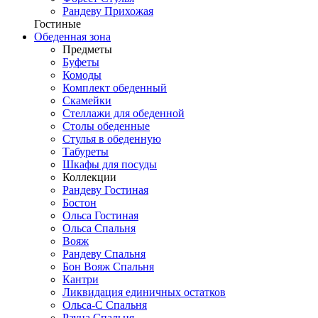
Рандеву Прихожая
Гостиные
Обеденная зона
Предметы
Буфеты
Комоды
Комплект обеденный
Скамейки
Стеллажи для обеденной
Столы обеденные
Стулья в обеденную
Табуреты
Шкафы для посуды
Коллекции
Рандеву Гостиная
Бостон
Ольса Гостиная
Ольса Спальня
Вояж
Рандеву Спальня
Бон Вояж Спальня
Кантри
Ликвидация единичных остатков
Ольса-С Спальня
Рауна Спальня