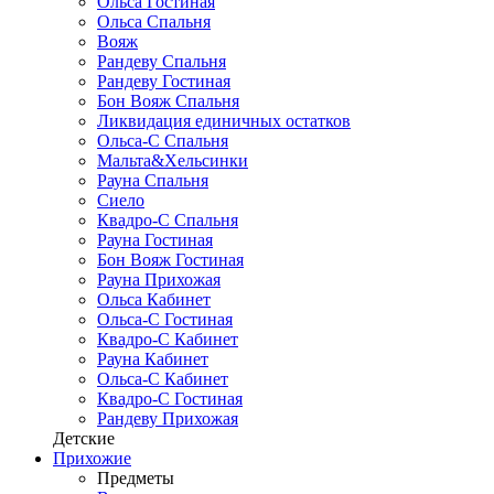
Ольса Гостиная
Ольса Спальня
Вояж
Рандеву Спальня
Рандеву Гостиная
Бон Вояж Спальня
Ликвидация единичных остатков
Ольса-С Спальня
Мальта&Хельсинки
Рауна Спальня
Сиело
Квадро-С Спальня
Рауна Гостиная
Бон Вояж Гостиная
Рауна Прихожая
Ольса Кабинет
Ольса-С Гостиная
Квадро-С Кабинет
Рауна Кабинет
Ольса-С Кабинет
Квадро-С Гостиная
Рандеву Прихожая
Детские
Прихожие
Предметы