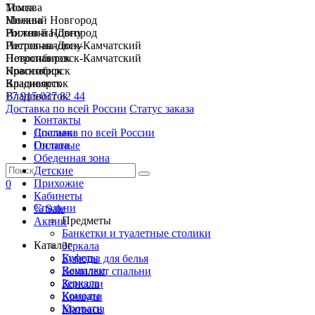
Москва
Томск
Нижний Новгород
Москва
Ростов-на-Дону
Нижний Новгород
Петропавловск-Камчатский
Ростов-на-Дону
Новосибирск
Петропавловск-Камчатский
Красноярск
Новосибирск
Владивосток
Красноярск
+7 915 037 82 44
Владивосток
Доставка по всей России
Статус заказа
Контакты
Спальни
Доставка по всей России
Гостиные
Оплата
Обеденная зона
Детские
Прихожие
0
Кабинеты
Спальни
% Sale
Предметы
Акции
Банкетки и туалетные столики
Каталог
Зеркала
Буфеты
Комоды для белья
Вешалки
Комплект спальни
Зеркала
Консоли
Комоды
Кровати
Кровати
Матрасы