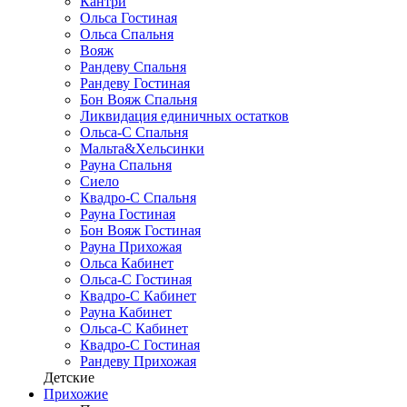
Кантри
Ольса Гостиная
Ольса Спальня
Вояж
Рандеву Спальня
Рандеву Гостиная
Бон Вояж Спальня
Ликвидация единичных остатков
Ольса-С Спальня
Мальта&Хельсинки
Рауна Спальня
Сиело
Квадро-С Спальня
Рауна Гостиная
Бон Вояж Гостиная
Рауна Прихожая
Ольса Кабинет
Ольса-С Гостиная
Квадро-С Кабинет
Рауна Кабинет
Ольса-С Кабинет
Квадро-С Гостиная
Рандеву Прихожая
Детские
Прихожие