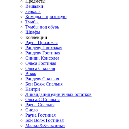
Предметы
Вешалки
Зеркала
Комоды в прихожую
Тумбы
Тумбы под обувь
Шкафы
Коллекции
Рауна Прихожая
Рандеву Прихожая
Рандеву Гостиная
Синди, Консолеа
Ольса Гостиная
Ольса Спальня
Вояж
Рандеву Спальня
Бон Вояж Спальня
Кантри
Ликвидация единичных остатков
Ольса-С Спальня
Рауна Спальня
Сиело
Рауна Гостиная
Бон Вояж Гостиная
Мальта&Хельсинки