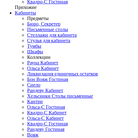
Квадро-С Гостиная
Прихожие
Кабинеты
Предметы
Бюро, Секретер
Письменные столы
Стеллажи для кабинета
Стулья для кабинета
Тумбы
Шкафы
Коллекции
Рауна Кабинет
Ольса Кабинет
Ликвидация единичных остатков
Бон Вояж Гостиная
Сиело
Рандеву Кабинет
Хельсинки Столы письменные
Кантри
Ольса-С Гостиная
Квадро-С Кабинет
Ольса-С Кабинет
Квадро-С Гостиная
Рандеву Гостиная
Вояж