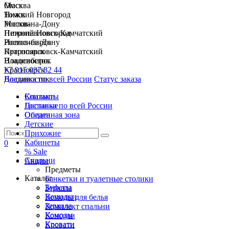
Москва
Омск
Нижний Новгород
Томск
Ростов-на-Дону
Москва
Петропавловск-Камчатский
Нижний Новгород
Новосибирск
Ростов-на-Дону
Красноярск
Петропавловск-Камчатский
Владивосток
Новосибирск
+7 915 037 82 44
Красноярск
Доставка по всей России
Владивосток
Статус заказа
Спальни
Контакты
Гостиные
Доставка по всей России
Обеденная зона
Оплата
Детские
Прихожие
Кабинеты
0
% Sale
Спальни
Акции
Предметы
Каталог
Банкетки и туалетные столики
Буфеты
Зеркала
Вешалки
Комоды для белья
Зеркала
Комплект спальни
Комоды
Консоли
Кровати
Кровати