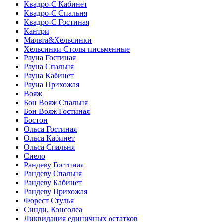
Квадро-С Кабинет
Квадро-С Спальня
Квадро-С Гостиная
Кантри
Мальта&Хельсинки
Хельсинки Столы письменные
Рауна Гостиная
Рауна Спальня
Рауна Кабинет
Рауна Прихожая
Вояж
Бон Вояж Спальня
Бон Вояж Гостиная
Бостон
Ольса Гостиная
Ольса Кабинет
Ольса Спальня
Сиело
Рандеву Гостиная
Рандеву Спальня
Рандеву Кабинет
Рандеву Прихожая
Форест Стулья
Синди, Консолеа
Ликвидация единичных остатков