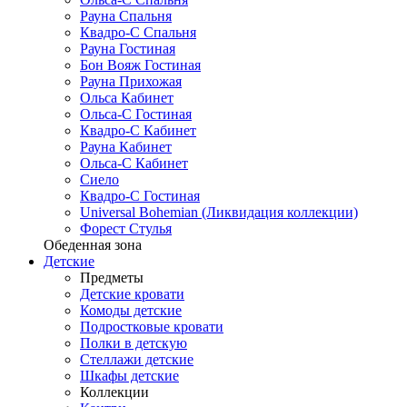
Рауна Спальня
Квадро-С Спальня
Рауна Гостиная
Бон Вояж Гостиная
Рауна Прихожая
Ольса Кабинет
Ольса-С Гостиная
Квадро-С Кабинет
Рауна Кабинет
Ольса-С Кабинет
Сиело
Квадро-С Гостиная
Universal Bohemian (Ликвидация коллекции)
Форест Стулья
Обеденная зона
Детские
Предметы
Детские кровати
Комоды детские
Подростковые кровати
Полки в детскую
Стеллажи детские
Шкафы детские
Коллекции