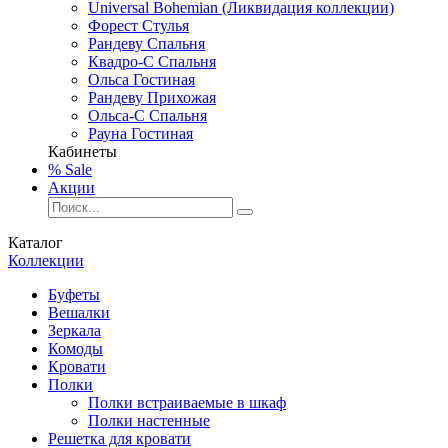
Universal Bohemian (Ликвидация коллекции)
Форест Стулья
Рандеву Спальня
Квадро-С Спальня
Ольса Гостиная
Рандеву Прихожая
Ольса-С Спальня
Рауна Гостиная
Кабинеты
% Sale
Акции
Каталог
Коллекции
Буфеты
Вешалки
Зеркала
Комоды
Кровати
Полки
Полки встраиваемые в шкаф
Полки настенные
Решетка для кровати