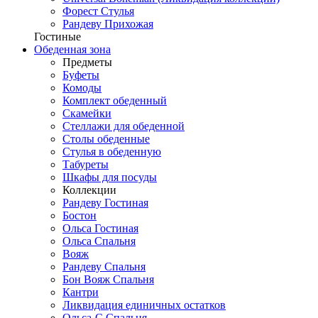
Форест Стулья
Рандеву Прихожая
Гостиные
Обеденная зона
Предметы
Буфеты
Комоды
Комплект обеденный
Скамейки
Стеллажи для обеденной
Столы обеденные
Стулья в обеденную
Табуреты
Шкафы для посуды
Коллекции
Рандеву Гостиная
Бостон
Ольса Гостиная
Ольса Спальня
Вояж
Рандеву Спальня
Бон Вояж Спальня
Кантри
Ликвидация единичных остатков
Ольса-С Спальня