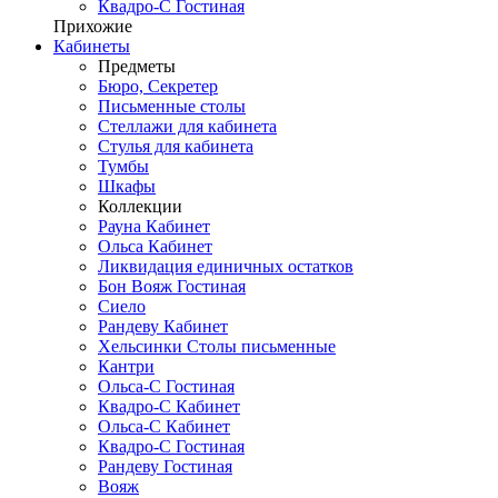
Квадро-С Гостиная
Прихожие
Кабинеты
Предметы
Бюро, Секретер
Письменные столы
Стеллажи для кабинета
Стулья для кабинета
Тумбы
Шкафы
Коллекции
Рауна Кабинет
Ольса Кабинет
Ликвидация единичных остатков
Бон Вояж Гостиная
Сиело
Рандеву Кабинет
Хельсинки Столы письменные
Кантри
Ольса-С Гостиная
Квадро-С Кабинет
Ольса-С Кабинет
Квадро-С Гостиная
Рандеву Гостиная
Вояж