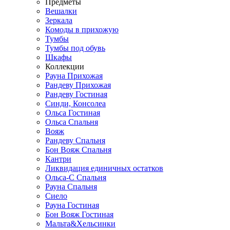
Предметы
Вешалки
Зеркала
Комоды в прихожую
Тумбы
Тумбы под обувь
Шкафы
Коллекции
Рауна Прихожая
Рандеву Прихожая
Рандеву Гостиная
Синди, Консолеа
Ольса Гостиная
Ольса Спальня
Вояж
Рандеву Спальня
Бон Вояж Спальня
Кантри
Ликвидация единичных остатков
Ольса-С Спальня
Рауна Спальня
Сиело
Рауна Гостиная
Бон Вояж Гостиная
Мальта&Хельсинки