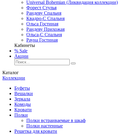
Universal Bohemian (Ликвидация коллекции)
Форест Стулья
Рандеву Спальня
Квадро-С Спальня
Ольса Гостиная
Рандеву Прихожая
Ольса-С Спальня
Рауна Гостиная
Кабинеты
% Sale
Акции
Каталог
Коллекции
Буфеты
Вешалки
Зеркала
Комоды
Кровати
Полки
Полки встраиваемые в шкаф
Полки настенные
Решетка для кровати