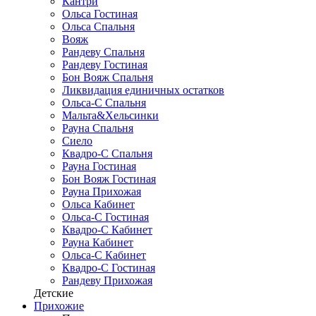
Кантри
Ольса Гостиная
Ольса Спальня
Вояж
Рандеву Спальня
Рандеву Гостиная
Бон Вояж Спальня
Ликвидация единичных остатков
Ольса-С Спальня
Мальта&Хельсинки
Рауна Спальня
Сиело
Квадро-С Спальня
Рауна Гостиная
Бон Вояж Гостиная
Рауна Прихожая
Ольса Кабинет
Ольса-С Гостиная
Квадро-С Кабинет
Рауна Кабинет
Ольса-С Кабинет
Квадро-С Гостиная
Рандеву Прихожая
Детские
Прихожие