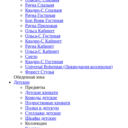
Рауна Спальня
Квадро-С Спальня
Рауна Гостиная
Бон Вояж Гостиная
Рауна Прихожая
Ольса Кабинет
Ольса-С Гостиная
Квадро-С Кабинет
Рауна Кабинет
Ольса-С Кабинет
Сиело
Квадро-С Гостиная
Universal Bohemian (Ликвидация коллекции)
Форест Стулья
Обеденная зона
Детские
Предметы
Детские кровати
Комоды детские
Подростковые кровати
Полки в детскую
Стеллажи детские
Шкафы детские
Коллекции