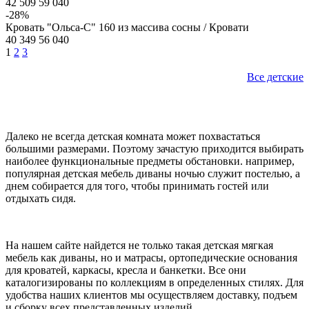
42 509
59 040
-28%
Кровать "Ольса-С" 160 из массива сосны / Кровати
40 349
56 040
1
2
3
Все детские
Далеко не всегда детская комната может похвастаться
большими размерами. Поэтому зачастую приходится выбирать
наиболее функциональные предметы обстановки. например,
популярная детская мебель диваны ночью служит постелью, а
днем собирается для того, чтобы принимать гостей или
отдыхать сидя.
На нашем сайте найдется не только такая детская мягкая
мебель как диваны, но и матрасы, ортопедические основания
для кроватей, каркасы, кресла и банкетки. Все они
каталогизированы по коллекциям в определенных стилях. Для
удобства наших клиентов мы осуществляем доставку, подъем
и сборку всех представленных изделий.