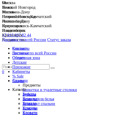
Москва
Омск
Нижний Новгород
Томск
Ростов-на-Дону
Москва
Петропавловск-Камчатский
Нижний Новгород
Новосибирск
Ростов-на-Дону
Красноярск
Петропавловск-Камчатский
Владивосток
Новосибирск
+7 915 037 82 44
Красноярск
Доставка по всей России
Владивосток
Статус заказа
Спальни
Контакты
Гостиные
Доставка по всей России
Обеденная зона
Оплата
Детские
Прихожие
Кабинеты
0
% Sale
Спальни
Акции
Предметы
Каталог
Банкетки и туалетные столики
Буфеты
Зеркала
Вешалки
Комоды для белья
Зеркала
Комплект спальни
Комоды
Консоли
Кровати
Кровати