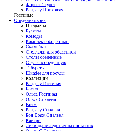
Форест Стулья
Рандеву Прихожая
Гостиные
Обеденная зона
Предметы
Буфеты
Комоды
Комплект обеденный
Скамейки
Стеллажи для обеденной
Столы обеденные
Стулья в обеденную
Табуреты
Шкафы для посуды
Коллекции
Рандеву Гостиная
Бостон
Ольса Гостиная
Ольса Спальня
Вояж
Рандеву Спальня
Бон Вояж Спальня
Кантри
Ликвидация единичных остатков
Ольса-С Спальня