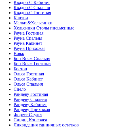
Квадро-С Кабинет
Квадро-С Спальня
Квадро-С Гостиная
Кантри
Мальта&Хельсинки
Хельсинки Столы письменные
Рауна Гостиная
Рауна Спальня
Рауна Кабинет
Рауна Прихожая
Вояж
Бон Вояж Спальня
Бон Вояж Гостиная
Бостон
Ольса Гостиная
Ольса Кабинет
Ольса Спальня
Сиело
Рандеву Гостиная
Рандеву Спальня
Рандеву Кабинет
Рандеву Прихожая
Форест Стулья
Синди, Консолеа
Ликвидация единичных остатков