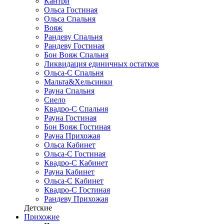
Кантри
Ольса Гостиная
Ольса Спальня
Вояж
Рандеву Спальня
Рандеву Гостиная
Бон Вояж Спальня
Ликвидация единичных остатков
Ольса-С Спальня
Мальта&Хельсинки
Рауна Спальня
Сиело
Квадро-С Спальня
Рауна Гостиная
Бон Вояж Гостиная
Рауна Прихожая
Ольса Кабинет
Ольса-С Гостиная
Квадро-С Кабинет
Рауна Кабинет
Ольса-С Кабинет
Квадро-С Гостиная
Рандеву Прихожая
Детские
Прихожие