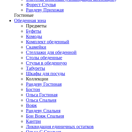
Форест Стулья
Рандеву Прихожая
Гостиные
Обеденная зона
Предметы
Буфеты
Комоды
Комплект обеденный
Скамейки
Стеллажи для обеденной
Столы обеденные
Стулья в обеденную
Табуреты
Шкафы для посуды
Коллекции
Рандеву Гостиная
Бостон
Ольса Гостиная
Ольса Спальня
Вояж
Рандеву Спальня
Бон Вояж Спальня
Кантри
Ликвидация единичных остатков
Ольса-С Спальня