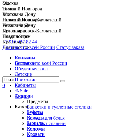
Москва
Омск
Нижний Новгород
Томск
Ростов-на-Дону
Москва
Петропавловск-Камчатский
Нижний Новгород
Новосибирск
Ростов-на-Дону
Красноярск
Петропавловск-Камчатский
Владивосток
Новосибирск
+7 915 037 82 44
Красноярск
Доставка по всей России
Владивосток
Статус заказа
Спальни
Контакты
Гостиные
Доставка по всей России
Обеденная зона
Оплата
Детские
Прихожие
Кабинеты
0
% Sale
Спальни
Акции
Предметы
Каталог
Банкетки и туалетные столики
Буфеты
Зеркала
Вешалки
Комоды для белья
Зеркала
Комплект спальни
Комоды
Консоли
Кровати
Кровати