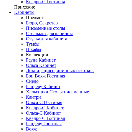
Квадро-С Гостиная
Прихожие
Кабинеты
Предметы
Бюро, Секретер
Письменные столы
Стеллажи для кабинета
Стулья для кабинета
Тумбы
Шкафы
Коллекции
Рауна Кабинет
Ольса Кабинет
Ликвидация единичных остатков
Бон Вояж Гостиная
Сиело
Рандеву Кабинет
Хельсинки Столы письменные
Кантри
Ольса-С Гостиная
Квадро-С Кабинет
Ольса-С Кабинет
Квадро-С Гостиная
Рандеву Гостиная
Вояж