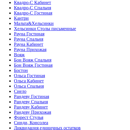
Квадро-С Кабинет
Квадро-С Спальня
Квадро-С Гостиная
Кантри
Мальта&Хельсинки
Хельсинки Столы письменные
Рауна Гостиная
Рауна Спальня
Рауна Кабинет
Рауна Прихожая
Вояж
Бон Вояж Спальня
Бон Вояж Гостиная
Бостон
Ольса Гостиная
Ольса Кабинет
Ольса Спальня
Сиело
Рандеву Гостиная
Рандеву Спальня
Рандеву Кабинет
Рандеву Прихожая
Форест Стулья
Синди, Консолеа
Ликвидация единичных остатков