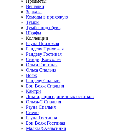
Предметы
Вешалки
Зеркала
Комоды в прихожую
Тумбы
Тумбы под обувь
Шкафы
Коллекции
Рауна Прихожая
Рандеву Прихожая
Рандеву Гостиная
Синди, Консолеа
Ольса Гостиная
Ольса Спальня
Вояж
Рандеву Спальня
Бон Вояж Спальня
Кантри
Ликвидация единичных остатков
Ольса-С Спальня
Рауна Спальня
Сиело
Рауна Гостиная
Бон Вояж Гостиная
Мальта&Хельсинки