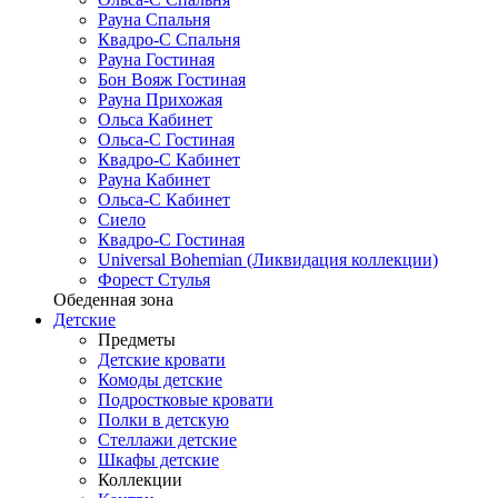
Рауна Спальня
Квадро-С Спальня
Рауна Гостиная
Бон Вояж Гостиная
Рауна Прихожая
Ольса Кабинет
Ольса-С Гостиная
Квадро-С Кабинет
Рауна Кабинет
Ольса-С Кабинет
Сиело
Квадро-С Гостиная
Universal Bohemian (Ликвидация коллекции)
Форест Стулья
Обеденная зона
Детские
Предметы
Детские кровати
Комоды детские
Подростковые кровати
Полки в детскую
Стеллажи детские
Шкафы детские
Коллекции