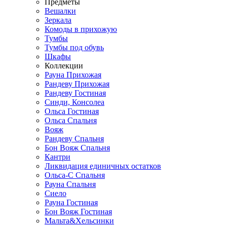
Предметы
Вешалки
Зеркала
Комоды в прихожую
Тумбы
Тумбы под обувь
Шкафы
Коллекции
Рауна Прихожая
Рандеву Прихожая
Рандеву Гостиная
Синди, Консолеа
Ольса Гостиная
Ольса Спальня
Вояж
Рандеву Спальня
Бон Вояж Спальня
Кантри
Ликвидация единичных остатков
Ольса-С Спальня
Рауна Спальня
Сиело
Рауна Гостиная
Бон Вояж Гостиная
Мальта&Хельсинки