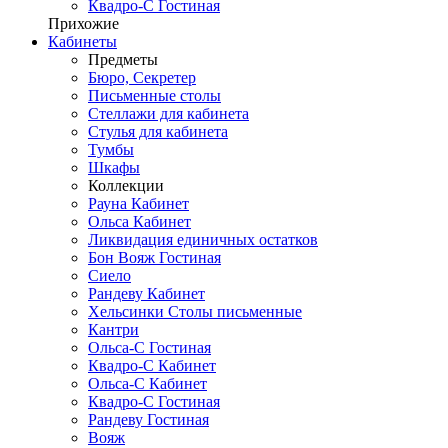
Квадро-С Гостиная
Прихожие
Кабинеты
Предметы
Бюро, Секретер
Письменные столы
Стеллажи для кабинета
Стулья для кабинета
Тумбы
Шкафы
Коллекции
Рауна Кабинет
Ольса Кабинет
Ликвидация единичных остатков
Бон Вояж Гостиная
Сиело
Рандеву Кабинет
Хельсинки Столы письменные
Кантри
Ольса-С Гостиная
Квадро-С Кабинет
Ольса-С Кабинет
Квадро-С Гостиная
Рандеву Гостиная
Вояж