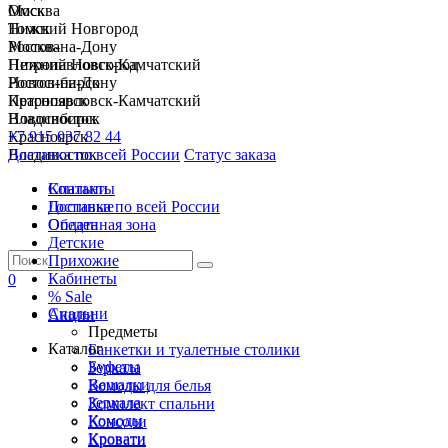
Москва
Омск
Нижний Новгород
Томск
Ростов-на-Дону
Москва
Петропавловск-Камчатский
Нижний Новгород
Новосибирск
Ростов-на-Дону
Красноярск
Петропавловск-Камчатский
Владивосток
Новосибирск
+7 915 037 82 44
Красноярск
Доставка по всей России
Владивосток
Статус заказа
Спальни
Контакты
Гостиные
Доставка по всей России
Обеденная зона
Оплата
Детские
Прихожие
Кабинеты
0
% Sale
Спальни
Акции
Предметы
Каталог
Банкетки и туалетные столики
Буфеты
Зеркала
Вешалки
Комоды для белья
Зеркала
Комплект спальни
Комоды
Консоли
Кровати
Кровати