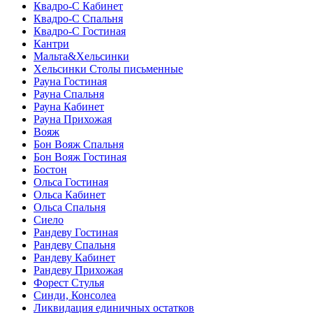
Квадро-С Кабинет
Квадро-С Спальня
Квадро-С Гостиная
Кантри
Мальта&Хельсинки
Хельсинки Столы письменные
Рауна Гостиная
Рауна Спальня
Рауна Кабинет
Рауна Прихожая
Вояж
Бон Вояж Спальня
Бон Вояж Гостиная
Бостон
Ольса Гостиная
Ольса Кабинет
Ольса Спальня
Сиело
Рандеву Гостиная
Рандеву Спальня
Рандеву Кабинет
Рандеву Прихожая
Форест Стулья
Синди, Консолеа
Ликвидация единичных остатков