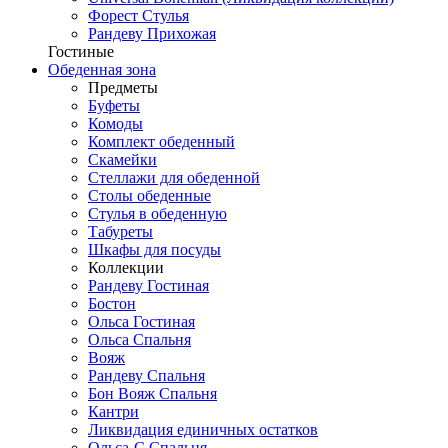
Форест Стулья
Рандеву Прихожая
Гостиные
Обеденная зона
Предметы
Буфеты
Комоды
Комплект обеденный
Скамейки
Стеллажи для обеденной
Столы обеденные
Стулья в обеденную
Табуреты
Шкафы для посуды
Коллекции
Рандеву Гостиная
Бостон
Ольса Гостиная
Ольса Спальня
Вояж
Рандеву Спальня
Бон Вояж Спальня
Кантри
Ликвидация единичных остатков
Ольса-С Спальня