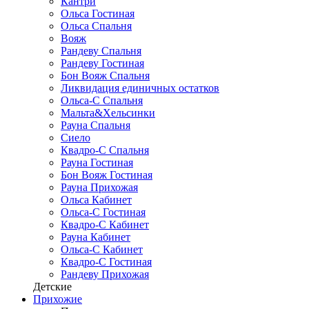
Кантри
Ольса Гостиная
Ольса Спальня
Вояж
Рандеву Спальня
Рандеву Гостиная
Бон Вояж Спальня
Ликвидация единичных остатков
Ольса-С Спальня
Мальта&Хельсинки
Рауна Спальня
Сиело
Квадро-С Спальня
Рауна Гостиная
Бон Вояж Гостиная
Рауна Прихожая
Ольса Кабинет
Ольса-С Гостиная
Квадро-С Кабинет
Рауна Кабинет
Ольса-С Кабинет
Квадро-С Гостиная
Рандеву Прихожая
Детские
Прихожие