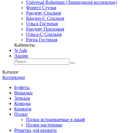
Universal Bohemian (Ликвидация коллекции)
Форест Стулья
Рандеву Спальня
Квадро-С Спальня
Ольса Гостиная
Рандеву Прихожая
Ольса-С Спальня
Рауна Гостиная
Кабинеты
% Sale
Акции
Каталог
Коллекции
Буфеты
Вешалки
Зеркала
Комоды
Кровати
Полки
Полки встраиваемые в шкаф
Полки настенные
Решетка для кровати