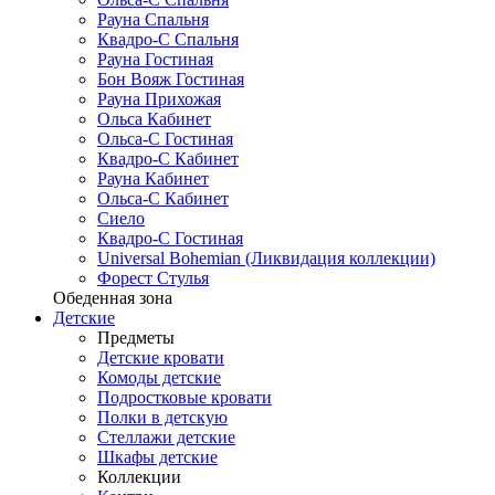
Рауна Спальня
Квадро-С Спальня
Рауна Гостиная
Бон Вояж Гостиная
Рауна Прихожая
Ольса Кабинет
Ольса-С Гостиная
Квадро-С Кабинет
Рауна Кабинет
Ольса-С Кабинет
Сиело
Квадро-С Гостиная
Universal Bohemian (Ликвидация коллекции)
Форест Стулья
Обеденная зона
Детские
Предметы
Детские кровати
Комоды детские
Подростковые кровати
Полки в детскую
Стеллажи детские
Шкафы детские
Коллекции