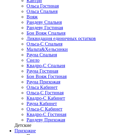
Кантри
Ольса Гостиная
Ольса Спальня
Вояж
Рандеву Спальня
Рандеву Гостиная
Бон Вояж Спальня
Ликвидация единичных остатков
Ольса-С Спальня
Мальта&Хельсинки
Рауна Спальня
Сиело
Квадро-С Спальня
Рауна Гостиная
Бон Вояж Гостиная
Рауна Прихожая
Ольса Кабинет
Ольса-С Гостиная
Квадро-С Кабинет
Рауна Кабинет
Ольса-С Кабинет
Квадро-С Гостиная
Рандеву Прихожая
Детские
Прихожие