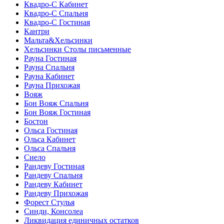
Квадро-С Кабинет
Квадро-С Спальня
Квадро-С Гостиная
Кантри
Мальта&Хельсинки
Хельсинки Столы письменные
Рауна Гостиная
Рауна Спальня
Рауна Кабинет
Рауна Прихожая
Вояж
Бон Вояж Спальня
Бон Вояж Гостиная
Бостон
Ольса Гостиная
Ольса Кабинет
Ольса Спальня
Сиело
Рандеву Гостиная
Рандеву Спальня
Рандеву Кабинет
Рандеву Прихожая
Форест Стулья
Синди, Консолеа
Ликвидация единичных остатков