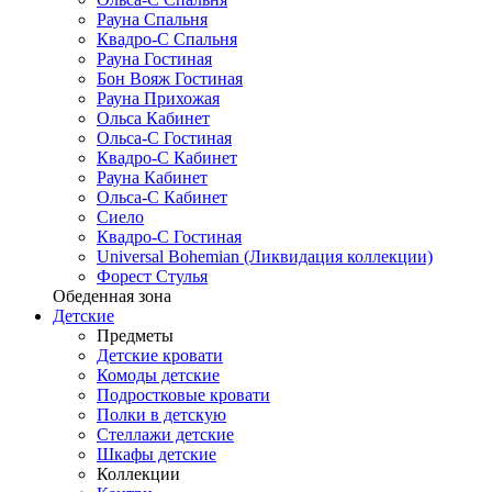
Рауна Спальня
Квадро-С Спальня
Рауна Гостиная
Бон Вояж Гостиная
Рауна Прихожая
Ольса Кабинет
Ольса-С Гостиная
Квадро-С Кабинет
Рауна Кабинет
Ольса-С Кабинет
Сиело
Квадро-С Гостиная
Universal Bohemian (Ликвидация коллекции)
Форест Стулья
Обеденная зона
Детские
Предметы
Детские кровати
Комоды детские
Подростковые кровати
Полки в детскую
Стеллажи детские
Шкафы детские
Коллекции