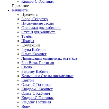
Квадро-С Гостиная
Прихожие
Кабинеты
Предметы
Бюро, Секретер
Письменные столы
Стеллажи для кабинета
Стулья для кабинета
Тумбы
Шкафы
Коллекции
Рауна Кабинет
Ольса Кабинет
Ликвидация единичных остатков
Бон Вояж Гостиная
Сиело
Рандеву Кабинет
Хельсинки Столы письменные
Кантри
Ольса-С Гостиная
Квадро-С Кабинет
Ольса-С Кабинет
Квадро-С Гостиная
Рандеву Гостиная
Вояж