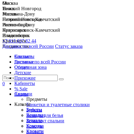
Москва
Омск
Нижний Новгород
Томск
Ростов-на-Дону
Москва
Петропавловск-Камчатский
Нижний Новгород
Новосибирск
Ростов-на-Дону
Красноярск
Петропавловск-Камчатский
Владивосток
Новосибирск
+7 915 037 82 44
Красноярск
Доставка по всей России
Владивосток
Статус заказа
Спальни
Контакты
Гостиные
Доставка по всей России
Обеденная зона
Оплата
Детские
Прихожие
Кабинеты
0
% Sale
Спальни
Акции
Предметы
Каталог
Банкетки и туалетные столики
Буфеты
Зеркала
Вешалки
Комоды для белья
Зеркала
Комплект спальни
Комоды
Консоли
Кровати
Кровати