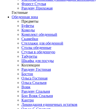
Форест Стулья
Рандеву Прихожая
Гостиные
Обеденная зона
Предметы
Буфеты
Комоды
Комплект обеденный
Скамейки
Стеллажи для обеденной
Столы обеденные
Стулья в обеденную
Табуреты
Шкафы для посуды
Коллекции
Рандеву Гостиная
Бостон
Ольса Гостиная
Ольса Спальня
Вояж
Рандеву Спальня
Бон Вояж Спальня
Кантри
Ликвидация единичных остатков
Ольса-С Спальня