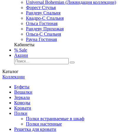
Universal Bohemian (Ликвидация коллекции)
Форест Стулья
Рандеву Спальня
Квадро-С Спальня
Ольса Гостиная
Рандеву Прихожая
Ольса-С Спальня
Рауна Гостиная
Кабинеты
% Sale
Акции
Каталог
Коллекции
Буфеты
Вешалки
Зеркала
Комоды
Кровати
Полки
Полки встраиваемые в шкаф
Полки настенные
Решетка для кровати