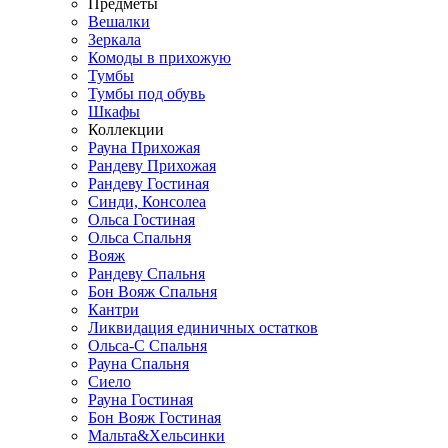
Предметы
Вешалки
Зеркала
Комоды в прихожую
Тумбы
Тумбы под обувь
Шкафы
Коллекции
Рауна Прихожая
Рандеву Прихожая
Рандеву Гостиная
Синди, Консолеа
Ольса Гостиная
Ольса Спальня
Вояж
Рандеву Спальня
Бон Вояж Спальня
Кантри
Ликвидация единичных остатков
Ольса-С Спальня
Рауна Спальня
Сиело
Рауна Гостиная
Бон Вояж Гостиная
Мальта&Хельсинки