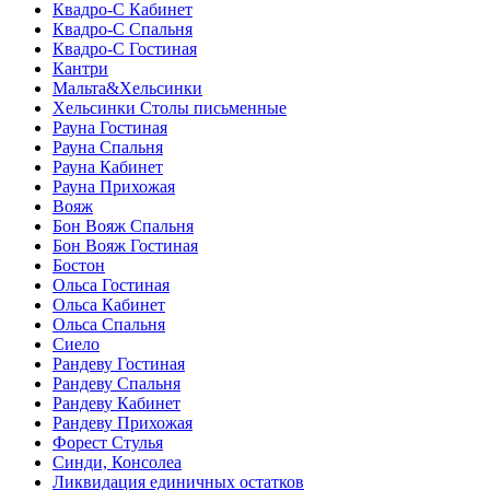
Квадро-С Кабинет
Квадро-С Спальня
Квадро-С Гостиная
Кантри
Мальта&Хельсинки
Хельсинки Столы письменные
Рауна Гостиная
Рауна Спальня
Рауна Кабинет
Рауна Прихожая
Вояж
Бон Вояж Спальня
Бон Вояж Гостиная
Бостон
Ольса Гостиная
Ольса Кабинет
Ольса Спальня
Сиело
Рандеву Гостиная
Рандеву Спальня
Рандеву Кабинет
Рандеву Прихожая
Форест Стулья
Синди, Консолеа
Ликвидация единичных остатков