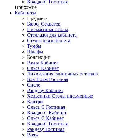
Квадро-С Гостиная
Прихожие
Кабинеты
Предметы
Бюро, Секретер
Письменные столы
Стеллажи для кабинета
Стулья для кабинета
Тумбы
Шкафы
Коллекции
Рауна Кабинет
Ольса Кабинет
Ликвидация единичных остатков
Бон Вояж Гостиная
Сиело
Рандеву Кабинет
Хельсинки Столы письменные
Кантри
Ольса-С Гостиная
Квадро-С Кабинет
Ольса-С Кабинет
Квадро-С Гостиная
Рандеву Гостиная
Вояж