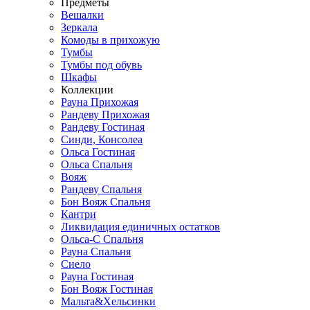
Предметы
Вешалки
Зеркала
Комоды в прихожую
Тумбы
Тумбы под обувь
Шкафы
Коллекции
Рауна Прихожая
Рандеву Прихожая
Рандеву Гостиная
Синди, Консолеа
Ольса Гостиная
Ольса Спальня
Вояж
Рандеву Спальня
Бон Вояж Спальня
Кантри
Ликвидация единичных остатков
Ольса-С Спальня
Рауна Спальня
Сиело
Рауна Гостиная
Бон Вояж Гостиная
Мальта&Хельсинки