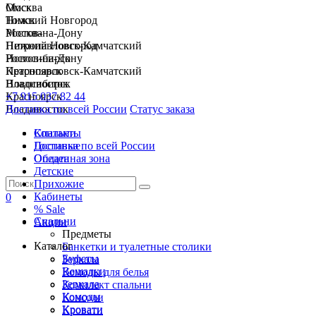
Москва
Омск
Нижний Новгород
Томск
Ростов-на-Дону
Москва
Петропавловск-Камчатский
Нижний Новгород
Новосибирск
Ростов-на-Дону
Красноярск
Петропавловск-Камчатский
Владивосток
Новосибирск
+7 915 037 82 44
Красноярск
Доставка по всей России
Владивосток
Статус заказа
Спальни
Контакты
Гостиные
Доставка по всей России
Обеденная зона
Оплата
Детские
Прихожие
Кабинеты
0
% Sale
Спальни
Акции
Предметы
Каталог
Банкетки и туалетные столики
Буфеты
Зеркала
Вешалки
Комоды для белья
Зеркала
Комплект спальни
Комоды
Консоли
Кровати
Кровати