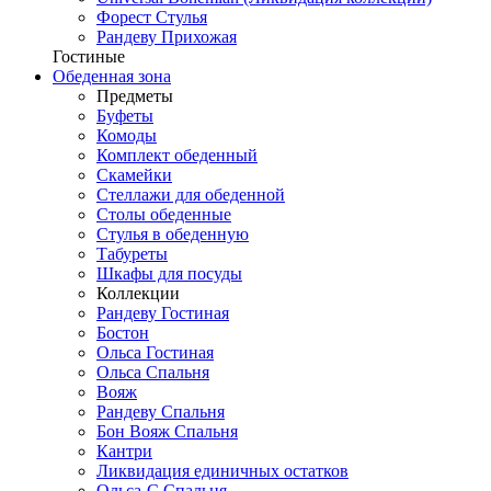
Форест Стулья
Рандеву Прихожая
Гостиные
Обеденная зона
Предметы
Буфеты
Комоды
Комплект обеденный
Скамейки
Стеллажи для обеденной
Столы обеденные
Стулья в обеденную
Табуреты
Шкафы для посуды
Коллекции
Рандеву Гостиная
Бостон
Ольса Гостиная
Ольса Спальня
Вояж
Рандеву Спальня
Бон Вояж Спальня
Кантри
Ликвидация единичных остатков
Ольса-С Спальня