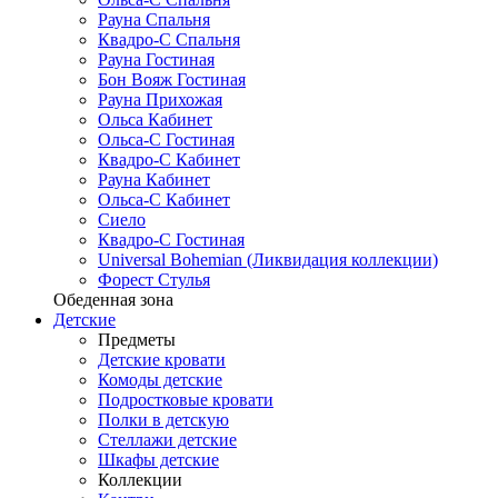
Рауна Спальня
Квадро-С Спальня
Рауна Гостиная
Бон Вояж Гостиная
Рауна Прихожая
Ольса Кабинет
Ольса-С Гостиная
Квадро-С Кабинет
Рауна Кабинет
Ольса-С Кабинет
Сиело
Квадро-С Гостиная
Universal Bohemian (Ликвидация коллекции)
Форест Стулья
Обеденная зона
Детские
Предметы
Детские кровати
Комоды детские
Подростковые кровати
Полки в детскую
Стеллажи детские
Шкафы детские
Коллекции