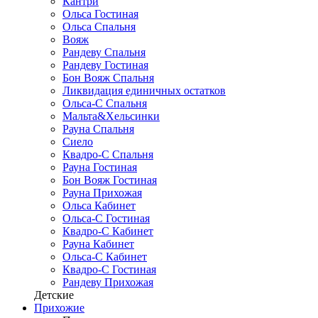
Кантри
Ольса Гостиная
Ольса Спальня
Вояж
Рандеву Спальня
Рандеву Гостиная
Бон Вояж Спальня
Ликвидация единичных остатков
Ольса-С Спальня
Мальта&Хельсинки
Рауна Спальня
Сиело
Квадро-С Спальня
Рауна Гостиная
Бон Вояж Гостиная
Рауна Прихожая
Ольса Кабинет
Ольса-С Гостиная
Квадро-С Кабинет
Рауна Кабинет
Ольса-С Кабинет
Квадро-С Гостиная
Рандеву Прихожая
Детские
Прихожие