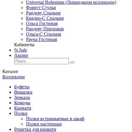
Universal Bohemian (Ликвидация коллекции)
Форест Стулья
Рандеву Спальня
Квадро-С Спальня
Ольса Гостиная
Рандеву Прихожая
Ольса-С Спальня
Рауна Гостиная
Кабинеты
% Sale
Акции
Каталог
Коллекции
Буфеты
Вешалки
Зеркала
Комоды
Кровати
Полки
Полки встраиваемые в шкаф
Полки настенные
Решетка для кровати