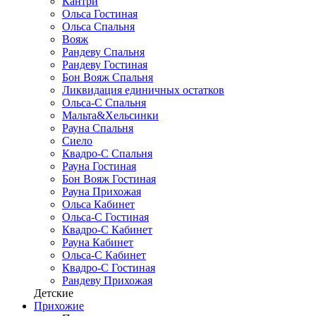
Кантри
Ольса Гостиная
Ольса Спальня
Вояж
Рандеву Спальня
Рандеву Гостиная
Бон Вояж Спальня
Ликвидация единичных остатков
Ольса-С Спальня
Мальта&Хельсинки
Рауна Спальня
Сиело
Квадро-С Спальня
Рауна Гостиная
Бон Вояж Гостиная
Рауна Прихожая
Ольса Кабинет
Ольса-С Гостиная
Квадро-С Кабинет
Рауна Кабинет
Ольса-С Кабинет
Квадро-С Гостиная
Рандеву Прихожая
Детские
Прихожие