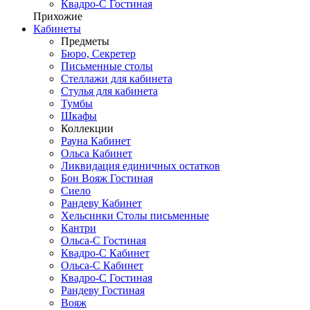
Квадро-С Гостиная
Прихожие
Кабинеты
Предметы
Бюро, Секретер
Письменные столы
Стеллажи для кабинета
Стулья для кабинета
Тумбы
Шкафы
Коллекции
Рауна Кабинет
Ольса Кабинет
Ликвидация единичных остатков
Бон Вояж Гостиная
Сиело
Рандеву Кабинет
Хельсинки Столы письменные
Кантри
Ольса-С Гостиная
Квадро-С Кабинет
Ольса-С Кабинет
Квадро-С Гостиная
Рандеву Гостиная
Вояж