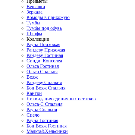
Предметы
Вешалки
Зеркала
Комоды в прихожую
Тумбы
Тумбы под обувь
Шкафы
Коллекции
Рауна Прихожая
Рандеву Прихожая
Рандеву Гостиная
Синди, Консолеа
Ольса Гостиная
Ольса Спальня
Вояж
Рандеву Спальня
Бон Вояж Спальня
Кантри
Ликвидация единичных остатков
Ольса-С Спальня
Рауна Спальня
Сиело
Рауна Гостиная
Бон Вояж Гостиная
Мальта&Хельсинки