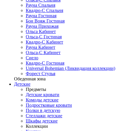
Рауна Спальня
Квадро-С Спальня
Рауна Гостиная
Бон Вояж Гостиная
Рауна Прихожая
Ольса Кабинет
Ольса-С Гостиная
Квадро-С Кабинет
Рауна Кабинет
Ольса-С Кабинет
Сиело
Квадро-С Гостиная
Universal Bohemian (Ликвидация коллекции)
Форест Стулья
Обеденная зона
Детские
Предметы
Детские кровати
Комоды детские
Подростковые кровати
Полки в детскую
Стеллажи детские
Шкафы детские
Коллекции