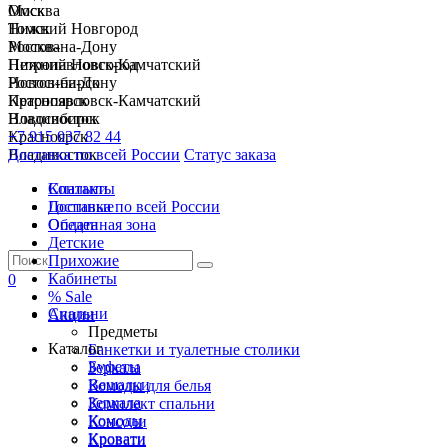
Москва
Омск
Нижний Новгород
Томск
Ростов-на-Дону
Москва
Петропавловск-Камчатский
Нижний Новгород
Новосибирск
Ростов-на-Дону
Красноярск
Петропавловск-Камчатский
Владивосток
Новосибирск
+7 915 037 82 44
Красноярск
Доставка по всей России
Владивосток
Статус заказа
Спальни
Контакты
Гостиные
Доставка по всей России
Обеденная зона
Оплата
Детские
Прихожие
Кабинеты
0
% Sale
Спальни
Акции
Предметы
Каталог
Банкетки и туалетные столики
Буфеты
Зеркала
Вешалки
Комоды для белья
Зеркала
Комплект спальни
Комоды
Консоли
Кровати
Кровати