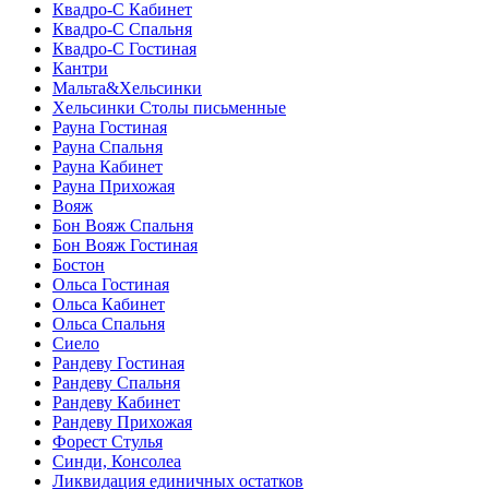
Квадро-С Кабинет
Квадро-С Спальня
Квадро-С Гостиная
Кантри
Мальта&Хельсинки
Хельсинки Столы письменные
Рауна Гостиная
Рауна Спальня
Рауна Кабинет
Рауна Прихожая
Вояж
Бон Вояж Спальня
Бон Вояж Гостиная
Бостон
Ольса Гостиная
Ольса Кабинет
Ольса Спальня
Сиело
Рандеву Гостиная
Рандеву Спальня
Рандеву Кабинет
Рандеву Прихожая
Форест Стулья
Синди, Консолеа
Ликвидация единичных остатков