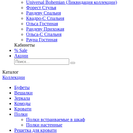
Universal Bohemian (Ликвидация коллекции)
Форест Стулья
Рандеву Спальня
Квадро-С Спальня
Ольса Гостиная
Рандеву Прихожая
Ольса-С Спальня
Рауна Гостиная
Кабинеты
% Sale
Акции
Каталог
Коллекции
Буфеты
Вешалки
Зеркала
Комоды
Кровати
Полки
Полки встраиваемые в шкаф
Полки настенные
Решетка для кровати