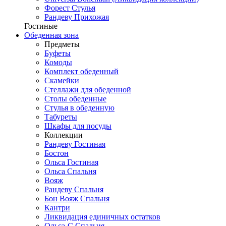
Форест Стулья
Рандеву Прихожая
Гостиные
Обеденная зона
Предметы
Буфеты
Комоды
Комплект обеденный
Скамейки
Стеллажи для обеденной
Столы обеденные
Стулья в обеденную
Табуреты
Шкафы для посуды
Коллекции
Рандеву Гостиная
Бостон
Ольса Гостиная
Ольса Спальня
Вояж
Рандеву Спальня
Бон Вояж Спальня
Кантри
Ликвидация единичных остатков
Ольса-С Спальня