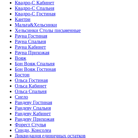
Квадро-С Кабинет
Квадро-С Спальня
Квадро-С Гостиная
Кантри
Мальта&Хельсинки
Хельсинки Столы письменные
Рауна Гостиная
Рауна Спальня
Рауна Кабинет
Рауна Прихожая
Вояж
Бон Вояж Спальня
Бон Вояж Гостиная
Бостон
Ольса Гостиная
Ольса Кабинет
Ольса Спальня
Сиело
Рандеву Гостиная
Рандеву Спальня
Рандеву Кабинет
Рандеву Прихожая
Форест Стулья
Синди, Консолеа
Ликвидация единичных остатков