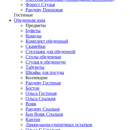
Форест Стулья
Рандеву Прихожая
Гостиные
Обеденная зона
Предметы
Буфеты
Комоды
Комплект обеденный
Скамейки
Стеллажи для обеденной
Столы обеденные
Стулья в обеденную
Табуреты
Шкафы для посуды
Коллекции
Рандеву Гостиная
Бостон
Ольса Гостиная
Ольса Спальня
Вояж
Рандеву Спальня
Бон Вояж Спальня
Кантри
Ликвидация единичных остатков
Ольса-С Спальня