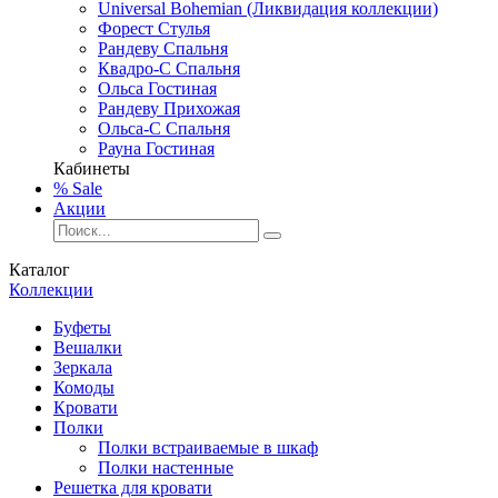
Universal Bohemian (Ликвидация коллекции)
Форест Стулья
Рандеву Спальня
Квадро-С Спальня
Ольса Гостиная
Рандеву Прихожая
Ольса-С Спальня
Рауна Гостиная
Кабинеты
% Sale
Акции
Каталог
Коллекции
Буфеты
Вешалки
Зеркала
Комоды
Кровати
Полки
Полки встраиваемые в шкаф
Полки настенные
Решетка для кровати