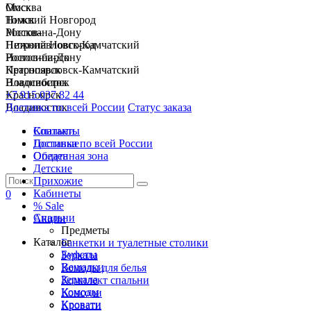
Москва
Омск
Нижний Новгород
Томск
Ростов-на-Дону
Москва
Петропавловск-Камчатский
Нижний Новгород
Новосибирск
Ростов-на-Дону
Красноярск
Петропавловск-Камчатский
Владивосток
Новосибирск
+7 915 037 82 44
Красноярск
Доставка по всей России
Владивосток
Статус заказа
Спальни
Контакты
Гостиные
Доставка по всей России
Обеденная зона
Оплата
Детские
Прихожие
Кабинеты
0
% Sale
Спальни
Акции
Предметы
Каталог
Банкетки и туалетные столики
Буфеты
Зеркала
Вешалки
Комоды для белья
Зеркала
Комплект спальни
Комоды
Консоли
Кровати
Кровати