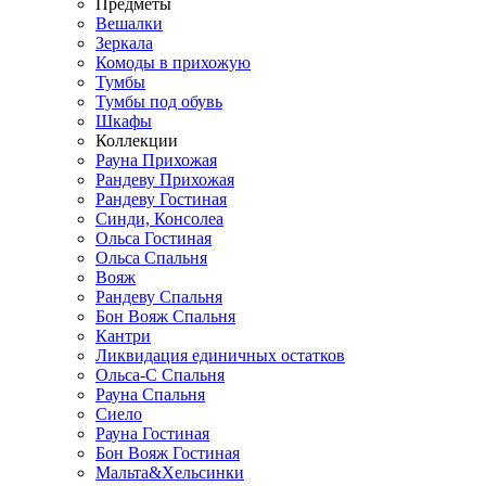
Предметы
Вешалки
Зеркала
Комоды в прихожую
Тумбы
Тумбы под обувь
Шкафы
Коллекции
Рауна Прихожая
Рандеву Прихожая
Рандеву Гостиная
Синди, Консолеа
Ольса Гостиная
Ольса Спальня
Вояж
Рандеву Спальня
Бон Вояж Спальня
Кантри
Ликвидация единичных остатков
Ольса-С Спальня
Рауна Спальня
Сиело
Рауна Гостиная
Бон Вояж Гостиная
Мальта&Хельсинки