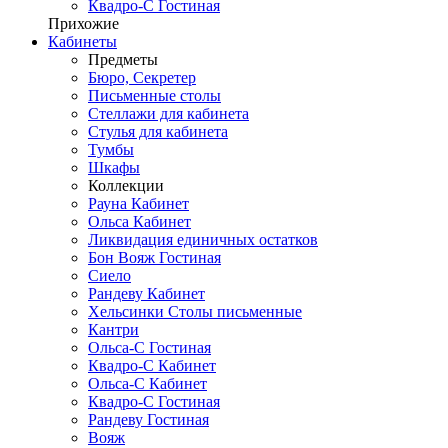
Квадро-С Гостиная
Прихожие
Кабинеты
Предметы
Бюро, Секретер
Письменные столы
Стеллажи для кабинета
Стулья для кабинета
Тумбы
Шкафы
Коллекции
Рауна Кабинет
Ольса Кабинет
Ликвидация единичных остатков
Бон Вояж Гостиная
Сиело
Рандеву Кабинет
Хельсинки Столы письменные
Кантри
Ольса-С Гостиная
Квадро-С Кабинет
Ольса-С Кабинет
Квадро-С Гостиная
Рандеву Гостиная
Вояж