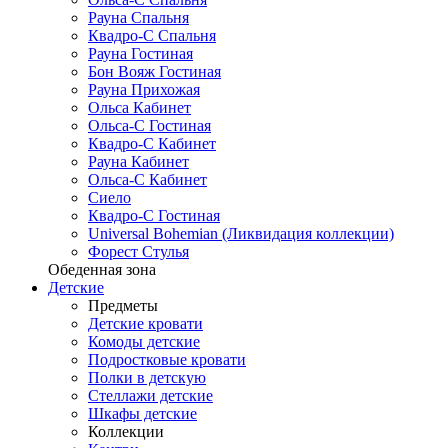
Рауна Спальня
Квадро-С Спальня
Рауна Гостиная
Бон Вояж Гостиная
Рауна Прихожая
Ольса Кабинет
Ольса-С Гостиная
Квадро-С Кабинет
Рауна Кабинет
Ольса-С Кабинет
Сиело
Квадро-С Гостиная
Universal Bohemian (Ликвидация коллекции)
Форест Стулья
Обеденная зона
Детские
Предметы
Детские кровати
Комоды детские
Подростковые кровати
Полки в детскую
Стеллажи детские
Шкафы детские
Коллекции