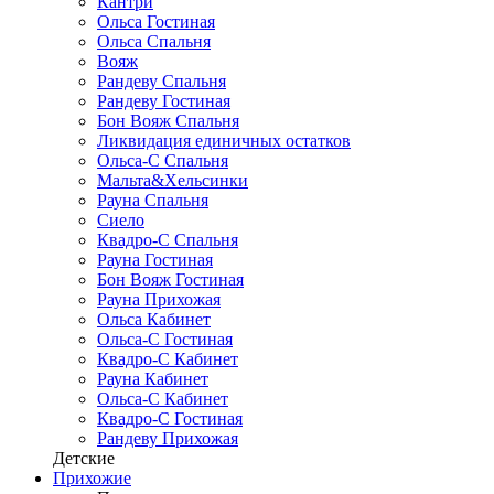
Кантри
Ольса Гостиная
Ольса Спальня
Вояж
Рандеву Спальня
Рандеву Гостиная
Бон Вояж Спальня
Ликвидация единичных остатков
Ольса-С Спальня
Мальта&Хельсинки
Рауна Спальня
Сиело
Квадро-С Спальня
Рауна Гостиная
Бон Вояж Гостиная
Рауна Прихожая
Ольса Кабинет
Ольса-С Гостиная
Квадро-С Кабинет
Рауна Кабинет
Ольса-С Кабинет
Квадро-С Гостиная
Рандеву Прихожая
Детские
Прихожие