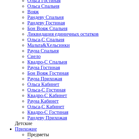
Ольса Гостиная
Ольса Спальня
Вояж
Рандеву Спальня
Рандеву Гостиная
Бон Вояж Спальня
Ликвидация единичных остатков
Ольса-С Спальня
Мальта&Хельсинки
Рауна Спальня
Сиело
Квадро-С Спальня
Рауна Гостиная
Бон Вояж Гостиная
Рауна Прихожая
Ольса Кабинет
Ольса-С Гостиная
Квадро-С Кабинет
Рауна Кабинет
Ольса-С Кабинет
Квадро-С Гостиная
Рандеву Прихожая
Детские
Прихожие
Предметы