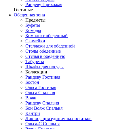
Рандеву Прихожая
Гостиные
Обеденная зона
Предметы
Буфеты
Комоды
Комплект обеденный
Скамейки
Стеллажи для обеденной
Столы обеденные
Стулья в обеденную
Табуреты
Шкафы для посуды
Коллекции
Рандеву Гостиная
Бостон
Ольса Гостиная
Ольса Спальня
Вояж
Рандеву Спальня
Бон Вояж Спальня
Кантри
Ликвидация единичных остатков
Ольса-С Спальня
Рауна Спальня