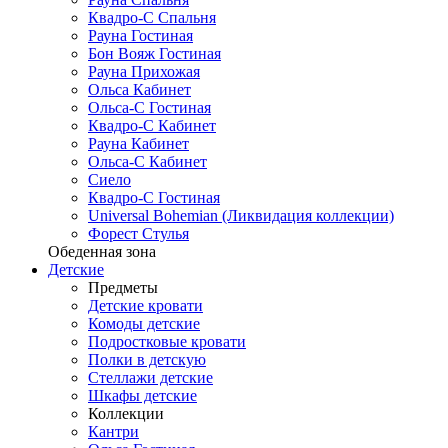
Квадро-С Спальня
Рауна Гостиная
Бон Вояж Гостиная
Рауна Прихожая
Ольса Кабинет
Ольса-С Гостиная
Квадро-С Кабинет
Рауна Кабинет
Ольса-С Кабинет
Сиело
Квадро-С Гостиная
Universal Bohemian (Ликвидация коллекции)
Форест Стулья
Обеденная зона
Детские
Предметы
Детские кровати
Комоды детские
Подростковые кровати
Полки в детскую
Стеллажи детские
Шкафы детские
Коллекции
Кантри