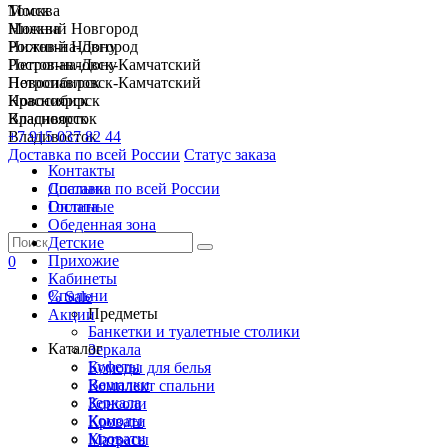
Москва
Томск
Нижний Новгород
Москва
Ростов-на-Дону
Нижний Новгород
Петропавловск-Камчатский
Ростов-на-Дону
Новосибирск
Петропавловск-Камчатский
Красноярск
Новосибирск
Владивосток
Красноярск
+7 915 037 82 44
Владивосток
Доставка по всей России
Статус заказа
Контакты
Спальни
Доставка по всей России
Гостиные
Оплата
Обеденная зона
Детские
Прихожие
0
Кабинеты
Спальни
% Sale
Предметы
Акции
Банкетки и туалетные столики
Каталог
Зеркала
Буфеты
Комоды для белья
Вешалки
Комплект спальни
Зеркала
Консоли
Комоды
Кровати
Кровати
Матрасы