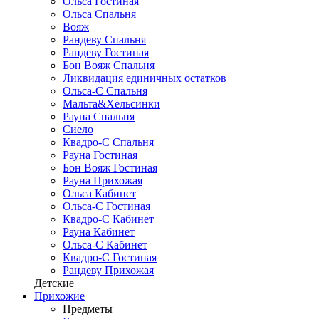
Ольса Гостиная
Ольса Спальня
Вояж
Рандеву Спальня
Рандеву Гостиная
Бон Вояж Спальня
Ликвидация единичных остатков
Ольса-С Спальня
Мальта&Хельсинки
Рауна Спальня
Сиело
Квадро-С Спальня
Рауна Гостиная
Бон Вояж Гостиная
Рауна Прихожая
Ольса Кабинет
Ольса-С Гостиная
Квадро-С Кабинет
Рауна Кабинет
Ольса-С Кабинет
Квадро-С Гостиная
Рандеву Прихожая
Детские
Прихожие
Предметы