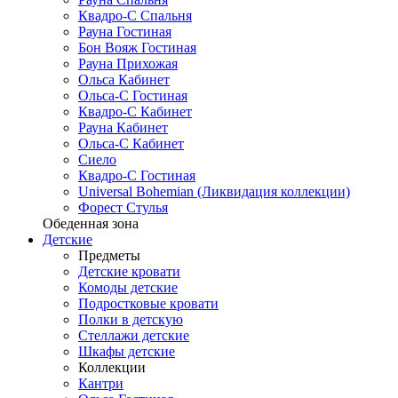
Квадро-С Спальня
Рауна Гостиная
Бон Вояж Гостиная
Рауна Прихожая
Ольса Кабинет
Ольса-С Гостиная
Квадро-С Кабинет
Рауна Кабинет
Ольса-С Кабинет
Сиело
Квадро-С Гостиная
Universal Bohemian (Ликвидация коллекции)
Форест Стулья
Обеденная зона
Детские
Предметы
Детские кровати
Комоды детские
Подростковые кровати
Полки в детскую
Стеллажи детские
Шкафы детские
Коллекции
Кантри