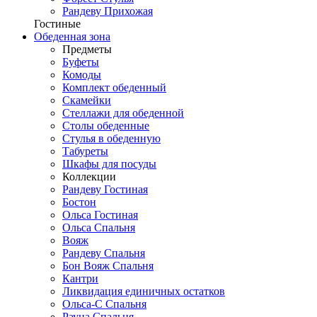
Рандеву Прихожая
Гостиные
Обеденная зона
Предметы
Буфеты
Комоды
Комплект обеденный
Скамейки
Стеллажи для обеденной
Столы обеденные
Стулья в обеденную
Табуреты
Шкафы для посуды
Коллекции
Рандеву Гостиная
Бостон
Ольса Гостиная
Ольса Спальня
Вояж
Рандеву Спальня
Бон Вояж Спальня
Кантри
Ликвидация единичных остатков
Ольса-С Спальня
Рауна Спальня