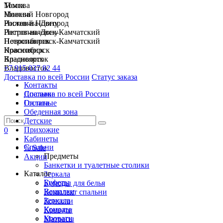
Москва
Томск
Нижний Новгород
Москва
Ростов-на-Дону
Нижний Новгород
Петропавловск-Камчатский
Ростов-на-Дону
Новосибирск
Петропавловск-Камчатский
Красноярск
Новосибирск
Владивосток
Красноярск
+7 915 037 82 44
Владивосток
Доставка по всей России
Статус заказа
Контакты
Спальни
Доставка по всей России
Гостиные
Оплата
Обеденная зона
Детские
Прихожие
0
Кабинеты
Спальни
% Sale
Предметы
Акции
Банкетки и туалетные столики
Каталог
Зеркала
Буфеты
Комоды для белья
Вешалки
Комплект спальни
Зеркала
Консоли
Комоды
Кровати
Кровати
Матрасы