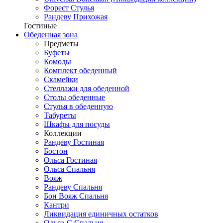
Форест Стулья
Рандеву Прихожая
Гостиные
Обеденная зона
Предметы
Буфеты
Комоды
Комплект обеденный
Скамейки
Стеллажи для обеденной
Столы обеденные
Стулья в обеденную
Табуреты
Шкафы для посуды
Коллекции
Рандеву Гостиная
Бостон
Ольса Гостиная
Ольса Спальня
Вояж
Рандеву Спальня
Бон Вояж Спальня
Кантри
Ликвидация единичных остатков
Ольса-С Спальня