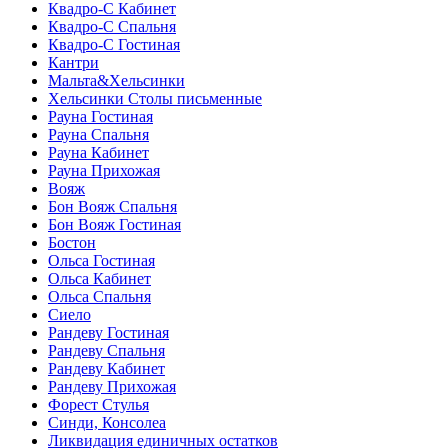
Квадро-С Кабинет
Квадро-С Спальня
Квадро-С Гостиная
Кантри
Мальта&Хельсинки
Хельсинки Столы письменные
Рауна Гостиная
Рауна Спальня
Рауна Кабинет
Рауна Прихожая
Вояж
Бон Вояж Спальня
Бон Вояж Гостиная
Бостон
Ольса Гостиная
Ольса Кабинет
Ольса Спальня
Сиело
Рандеву Гостиная
Рандеву Спальня
Рандеву Кабинет
Рандеву Прихожая
Форест Стулья
Синди, Консолеа
Ликвидация единичных остатков