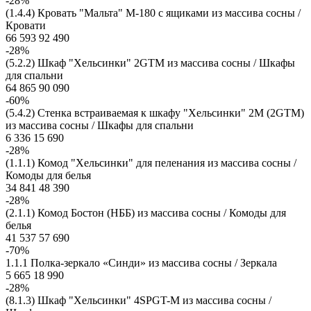
-28%
(1.4.4) Кровать "Мальта" М-180 с ящиками из массива сосны /
Кровати
66 593
92 490
-28%
(5.2.2) Шкаф "Хельсинки" 2GTM из массива сосны / Шкафы
для спальни
64 865
90 090
-60%
(5.4.2) Стенка встраиваемая к шкафу "Хельсинки" 2M (2GTM)
из массива сосны / Шкафы для спальни
6 336
15 690
-28%
(1.1.1) Комод "Хельсинки" для пеленания из массива сосны /
Комоды для белья
34 841
48 390
-28%
(2.1.1) Комод Бостон (НББ) из массива сосны / Комоды для
белья
41 537
57 690
-70%
1.1.1 Полка-зеркало «Синди» из массива сосны / Зеркала
5 665
18 990
-28%
(8.1.3) Шкаф "Хельсинки" 4SPGT-M из массива сосны /