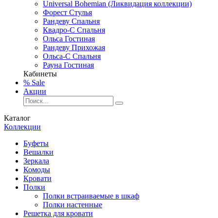
Universal Bohemian (Ликвидация коллекции)
Форест Стулья
Рандеву Спальня
Квадро-С Спальня
Ольса Гостиная
Рандеву Прихожая
Ольса-С Спальня
Рауна Гостиная
Кабинеты
% Sale
Акции
Каталог
Коллекции
Буфеты
Вешалки
Зеркала
Комоды
Кровати
Полки
Полки встраиваемые в шкаф
Полки настенные
Решетка для кровати