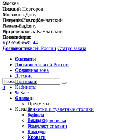
Москва
Омск
Нижний Новгород
Томск
Ростов-на-Дону
Москва
Петропавловск-Камчатский
Нижний Новгород
Новосибирск
Ростов-на-Дону
Красноярск
Петропавловск-Камчатский
Владивосток
Новосибирск
+7 915 037 82 44
Красноярск
Доставка по всей России
Владивосток
Статус заказа
Спальни
Контакты
Гостиные
Доставка по всей России
Обеденная зона
Оплата
Детские
Прихожие
Кабинеты
0
% Sale
Спальни
Акции
Предметы
Каталог
Банкетки и туалетные столики
Буфеты
Зеркала
Вешалки
Комоды для белья
Зеркала
Комплект спальни
Комоды
Консоли
Кровати
Кровати