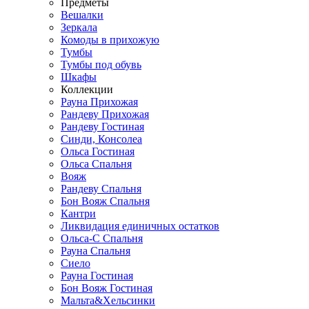
Предметы
Вешалки
Зеркала
Комоды в прихожую
Тумбы
Тумбы под обувь
Шкафы
Коллекции
Рауна Прихожая
Рандеву Прихожая
Рандеву Гостиная
Синди, Консолеа
Ольса Гостиная
Ольса Спальня
Вояж
Рандеву Спальня
Бон Вояж Спальня
Кантри
Ликвидация единичных остатков
Ольса-С Спальня
Рауна Спальня
Сиело
Рауна Гостиная
Бон Вояж Гостиная
Мальта&Хельсинки