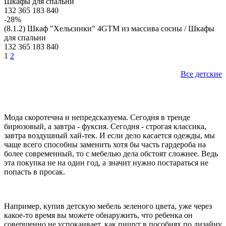
Шкафы для спальни
132 365
183 840
-28%
(8.1.2) Шкаф "Хельсинки" 4GTM из массива сосны / Шкафы
для спальни
132 365
183 840
1
2
Все детские
Мода скоротечна и непредсказуема. Сегодня в тренде
бирюзовый, а завтра - фуксия. Сегодня - строгая классика,
завтра воздушный хай-тек. И если дело касается одежды, мы
чаще всего способны заменить хотя бы часть гардероба на
более современный, то с мебелью дела обстоят сложнее. Ведь
эта покупка не на один год, а значит нужно постараться не
попасть в просак.
Например, купив детскую мебель зеленого цвета, уже через
какое-то время вы можете обнаружить, что ребенка он
совершенно не успокаивает, как пишут в пособиях по дизайну