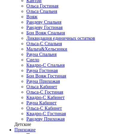
Кантри
Ольса Гостиная
Ольса Спальня
Вояж
Рандеву Спальня
Рандеву Гостиная
Бон Вояж Спальня
Ликвидация единичных остатков
Ольса-С Спальня
Мальта&Хельсинки
Рауна Спальня
Сиело
Квадро-С Спальня
Рауна Гостиная
Бон Вояж Гостиная
Рауна Прихожая
Ольса Кабинет
Ольса-С Гостиная
Квадро-С Кабинет
Рауна Кабинет
Ольса-С Кабинет
Квадро-С Гостиная
Рандеву Прихожая
Детские
Прихожие