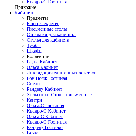
Квадро-С Гостиная
Прихожие
Кабинеты
Предметы
Бюро, Секретер
Письменные столы
Стеллажи для кабинета
Стулья для кабинета
Тумбы
Шкафы
Коллекции
Рауна Кабинет
Ольса Кабинет
Ликвидация единичных остатков
Бон Вояж Гостиная
Сиело
Рандеву Кабинет
Хельсинки Столы письменные
Кантри
Ольса-С Гостиная
Квадро-С Кабинет
Ольса-С Кабинет
Квадро-С Гостиная
Рандеву Гостиная
Вояж