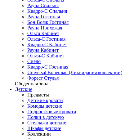
Рауна Спальня
Квадро-С Спальня
Рауна Гостиная
Бон Вояж Гостиная
Рауна Прихожая
Ольса Кабинет
Ольса-С Гостиная
Квадро-С Кабинет
Рауна Кабинет
Ольса-С Кабинет
Сиело
Квадро-С Гостиная
Universal Bohemian (Ликвидация коллекции)
Форест Стулья
Обеденная зона
Детские
Предметы
Детские кровати
Комоды детские
Подростковые кровати
Полки в детскую
Стеллажи детские
Шкафы детские
Коллекции