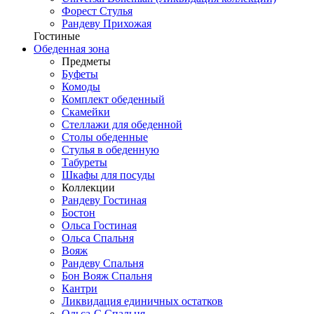
Форест Стулья
Рандеву Прихожая
Гостиные
Обеденная зона
Предметы
Буфеты
Комоды
Комплект обеденный
Скамейки
Стеллажи для обеденной
Столы обеденные
Стулья в обеденную
Табуреты
Шкафы для посуды
Коллекции
Рандеву Гостиная
Бостон
Ольса Гостиная
Ольса Спальня
Вояж
Рандеву Спальня
Бон Вояж Спальня
Кантри
Ликвидация единичных остатков
Ольса-С Спальня