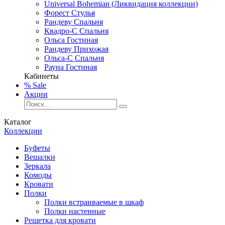
Universal Bohemian (Ликвидация коллекции)
Форест Стулья
Рандеву Спальня
Квадро-С Спальня
Ольса Гостиная
Рандеву Прихожая
Ольса-С Спальня
Рауна Гостиная
Кабинеты
% Sale
Акции
Каталог
Коллекции
Буфеты
Вешалки
Зеркала
Комоды
Кровати
Полки
Полки встраиваемые в шкаф
Полки настенные
Решетка для кровати