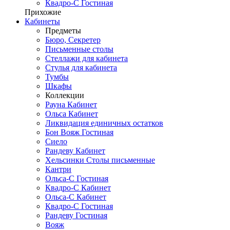
Квадро-С Гостиная
Прихожие
Кабинеты
Предметы
Бюро, Секретер
Письменные столы
Стеллажи для кабинета
Стулья для кабинета
Тумбы
Шкафы
Коллекции
Рауна Кабинет
Ольса Кабинет
Ликвидация единичных остатков
Бон Вояж Гостиная
Сиело
Рандеву Кабинет
Хельсинки Столы письменные
Кантри
Ольса-С Гостиная
Квадро-С Кабинет
Ольса-С Кабинет
Квадро-С Гостиная
Рандеву Гостиная
Вояж