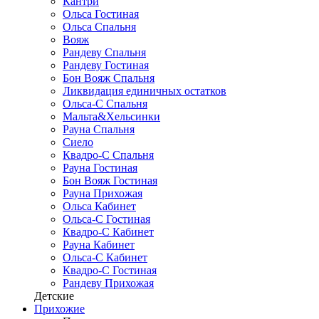
Кантри
Ольса Гостиная
Ольса Спальня
Вояж
Рандеву Спальня
Рандеву Гостиная
Бон Вояж Спальня
Ликвидация единичных остатков
Ольса-С Спальня
Мальта&Хельсинки
Рауна Спальня
Сиело
Квадро-С Спальня
Рауна Гостиная
Бон Вояж Гостиная
Рауна Прихожая
Ольса Кабинет
Ольса-С Гостиная
Квадро-С Кабинет
Рауна Кабинет
Ольса-С Кабинет
Квадро-С Гостиная
Рандеву Прихожая
Детские
Прихожие