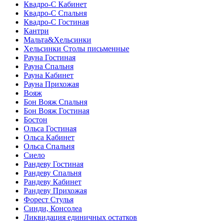
Квадро-С Кабинет
Квадро-С Спальня
Квадро-С Гостиная
Кантри
Мальта&Хельсинки
Хельсинки Столы письменные
Рауна Гостиная
Рауна Спальня
Рауна Кабинет
Рауна Прихожая
Вояж
Бон Вояж Спальня
Бон Вояж Гостиная
Бостон
Ольса Гостиная
Ольса Кабинет
Ольса Спальня
Сиело
Рандеву Гостиная
Рандеву Спальня
Рандеву Кабинет
Рандеву Прихожая
Форест Стулья
Синди, Консолеа
Ликвидация единичных остатков