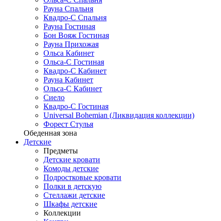
Рауна Спальня
Квадро-С Спальня
Рауна Гостиная
Бон Вояж Гостиная
Рауна Прихожая
Ольса Кабинет
Ольса-С Гостиная
Квадро-С Кабинет
Рауна Кабинет
Ольса-С Кабинет
Сиело
Квадро-С Гостиная
Universal Bohemian (Ликвидация коллекции)
Форест Стулья
Обеденная зона
Детские
Предметы
Детские кровати
Комоды детские
Подростковые кровати
Полки в детскую
Стеллажи детские
Шкафы детские
Коллекции