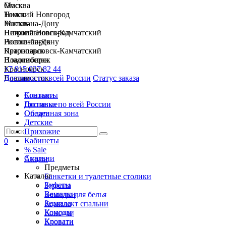
Москва
Омск
Нижний Новгород
Томск
Ростов-на-Дону
Москва
Петропавловск-Камчатский
Нижний Новгород
Новосибирск
Ростов-на-Дону
Красноярск
Петропавловск-Камчатский
Владивосток
Новосибирск
+7 915 037 82 44
Красноярск
Доставка по всей России
Владивосток
Статус заказа
Спальни
Контакты
Гостиные
Доставка по всей России
Обеденная зона
Оплата
Детские
Прихожие
Кабинеты
0
% Sale
Спальни
Акции
Предметы
Каталог
Банкетки и туалетные столики
Буфеты
Зеркала
Вешалки
Комоды для белья
Зеркала
Комплект спальни
Комоды
Консоли
Кровати
Кровати