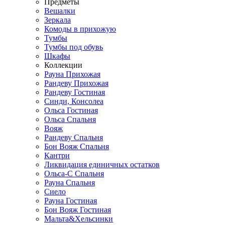
Предметы
Вешалки
Зеркала
Комоды в прихожую
Тумбы
Тумбы под обувь
Шкафы
Коллекции
Рауна Прихожая
Рандеву Прихожая
Рандеву Гостиная
Синди, Консолеа
Ольса Гостиная
Ольса Спальня
Вояж
Рандеву Спальня
Бон Вояж Спальня
Кантри
Ликвидация единичных остатков
Ольса-С Спальня
Рауна Спальня
Сиело
Рауна Гостиная
Бон Вояж Гостиная
Мальта&Хельсинки