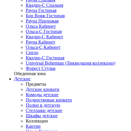
Квадро-С Спальня
Рауна Гостиная
Бон Вояж Гостиная
Рауна Прихожая
Ольса Кабинет
Ольса-С Гостиная
Квадро-С Кабинет
Рауна Кабинет
Ольса-С Кабинет
Сиело
Квадро-С Гостиная
Universal Bohemian (Ликвидация коллекции)
Форест Стулья
Обеденная зона
Детские
Предметы
Детские кровати
Комоды детские
Подростковые кровати
Полки в детскую
Стеллажи детские
Шкафы детские
Коллекции
Кантри