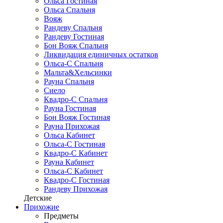
Ольса Гостиная
Ольса Спальня
Вояж
Рандеву Спальня
Рандеву Гостиная
Бон Вояж Спальня
Ликвидация единичных остатков
Ольса-С Спальня
Мальта&Хельсинки
Рауна Спальня
Сиело
Квадро-С Спальня
Рауна Гостиная
Бон Вояж Гостиная
Рауна Прихожая
Ольса Кабинет
Ольса-С Гостиная
Квадро-С Кабинет
Рауна Кабинет
Ольса-С Кабинет
Квадро-С Гостиная
Рандеву Прихожая
Детские
Прихожие
Предметы