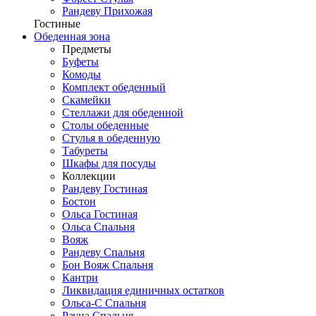
Рандеву Прихожая
Гостиные
Обеденная зона
Предметы
Буфеты
Комоды
Комплект обеденный
Скамейки
Стеллажи для обеденной
Столы обеденные
Стулья в обеденную
Табуреты
Шкафы для посуды
Коллекции
Рандеву Гостиная
Бостон
Ольса Гостиная
Ольса Спальня
Вояж
Рандеву Спальня
Бон Вояж Спальня
Кантри
Ликвидация единичных остатков
Ольса-С Спальня
Рауна Спальня