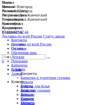
Москва
Томск
Нижний Новгород
Москва
Ростов-на-Дону
Нижний Новгород
Петропавловск-Камчатский
Ростов-на-Дону
Новосибирск
Петропавловск-Камчатский
Красноярск
Новосибирск
Владивосток
Красноярск
+7 915 037 82 44
Владивосток
Доставка по всей России
Статус заказа
Контакты
Спальни
Доставка по всей России
Гостиные
Оплата
Обеденная зона
Детские
Прихожие
0
Кабинеты
Спальни
% Sale
Предметы
Акции
Банкетки и туалетные столики
Каталог
Зеркала
Буфеты
Комоды для белья
Вешалки
Комплект спальни
Зеркала
Консоли
Комоды
Кровати
Кровати
Матрасы