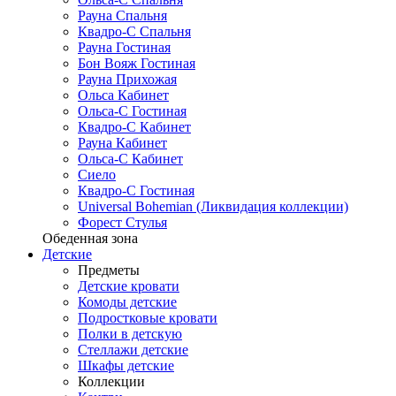
Рауна Спальня
Квадро-С Спальня
Рауна Гостиная
Бон Вояж Гостиная
Рауна Прихожая
Ольса Кабинет
Ольса-С Гостиная
Квадро-С Кабинет
Рауна Кабинет
Ольса-С Кабинет
Сиело
Квадро-С Гостиная
Universal Bohemian (Ликвидация коллекции)
Форест Стулья
Обеденная зона
Детские
Предметы
Детские кровати
Комоды детские
Подростковые кровати
Полки в детскую
Стеллажи детские
Шкафы детские
Коллекции