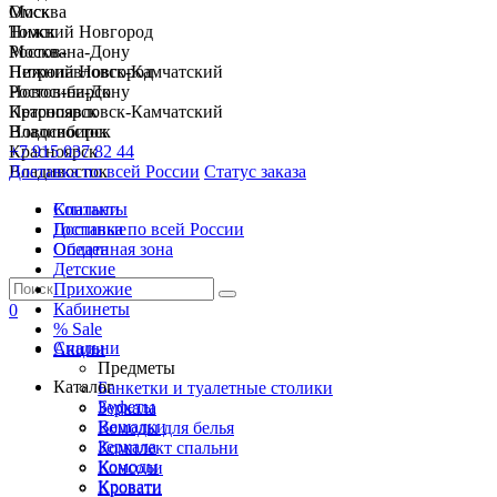
Москва
Омск
Нижний Новгород
Томск
Ростов-на-Дону
Москва
Петропавловск-Камчатский
Нижний Новгород
Новосибирск
Ростов-на-Дону
Красноярск
Петропавловск-Камчатский
Владивосток
Новосибирск
+7 915 037 82 44
Красноярск
Доставка по всей России
Владивосток
Статус заказа
Спальни
Контакты
Гостиные
Доставка по всей России
Обеденная зона
Оплата
Детские
Прихожие
Кабинеты
0
% Sale
Спальни
Акции
Предметы
Каталог
Банкетки и туалетные столики
Буфеты
Зеркала
Вешалки
Комоды для белья
Зеркала
Комплект спальни
Комоды
Консоли
Кровати
Кровати