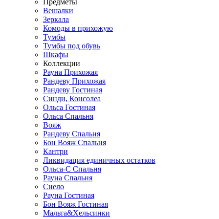
Предметы
Вешалки
Зеркала
Комоды в прихожую
Тумбы
Тумбы под обувь
Шкафы
Коллекции
Рауна Прихожая
Рандеву Прихожая
Рандеву Гостиная
Синди, Консолеа
Ольса Гостиная
Ольса Спальня
Вояж
Рандеву Спальня
Бон Вояж Спальня
Кантри
Ликвидация единичных остатков
Ольса-С Спальня
Рауна Спальня
Сиело
Рауна Гостиная
Бон Вояж Гостиная
Мальта&Хельсинки