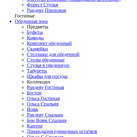
Форест Стулья
Рандеву Прихожая
Гостиные
Обеденная зона
Предметы
Буфеты
Комоды
Комплект обеденный
Скамейки
Стеллажи для обеденной
Столы обеденные
Стулья в обеденную
Табуреты
Шкафы для посуды
Коллекции
Рандеву Гостиная
Бостон
Ольса Гостиная
Ольса Спальня
Вояж
Рандеву Спальня
Бон Вояж Спальня
Кантри
Ликвидация единичных остатков
Ольса-С Спальня