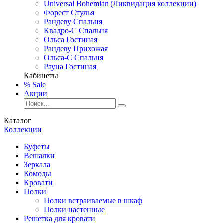
Universal Bohemian (Ликвидация коллекции)
Форест Стулья
Рандеву Спальня
Квадро-С Спальня
Ольса Гостиная
Рандеву Прихожая
Ольса-С Спальня
Рауна Гостиная
Кабинеты
% Sale
Акции
Каталог
Коллекции
Буфеты
Вешалки
Зеркала
Комоды
Кровати
Полки
Полки встраиваемые в шкаф
Полки настенные
Решетка для кровати