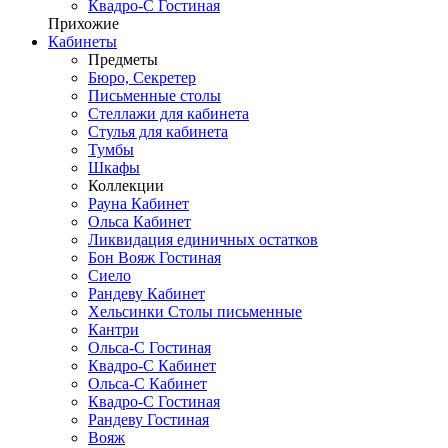
Квадро-С Гостиная
Прихожие
Кабинеты
Предметы
Бюро, Секретер
Письменные столы
Стеллажи для кабинета
Стулья для кабинета
Тумбы
Шкафы
Коллекции
Рауна Кабинет
Ольса Кабинет
Ликвидация единичных остатков
Бон Вояж Гостиная
Сиело
Рандеву Кабинет
Хельсинки Столы письменные
Кантри
Ольса-С Гостиная
Квадро-С Кабинет
Ольса-С Кабинет
Квадро-С Гостиная
Рандеву Гостиная
Вояж