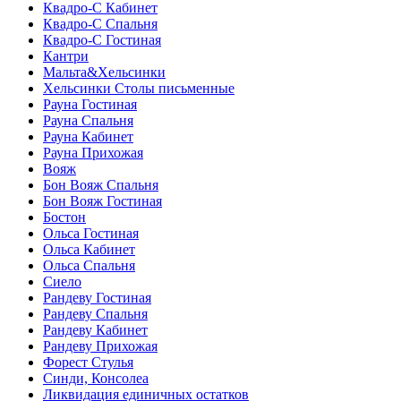
Квадро-С Кабинет
Квадро-С Спальня
Квадро-С Гостиная
Кантри
Мальта&Хельсинки
Хельсинки Столы письменные
Рауна Гостиная
Рауна Спальня
Рауна Кабинет
Рауна Прихожая
Вояж
Бон Вояж Спальня
Бон Вояж Гостиная
Бостон
Ольса Гостиная
Ольса Кабинет
Ольса Спальня
Сиело
Рандеву Гостиная
Рандеву Спальня
Рандеву Кабинет
Рандеву Прихожая
Форест Стулья
Синди, Консолеа
Ликвидация единичных остатков