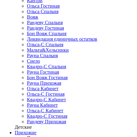
Кантри
Ольса Гостиная
Ольса Спальня
Вояж
Рандеву Спальня
Рандеву Гостиная
Бон Вояж Спальня
Ликвидация единичных остатков
Ольса-С Спальня
Мальта&Хельсинки
Рауна Спальня
Сиело
Квадро-С Спальня
Рауна Гостиная
Бон Вояж Гостиная
Рауна Прихожая
Ольса Кабинет
Ольса-С Гостиная
Квадро-С Кабинет
Рауна Кабинет
Ольса-С Кабинет
Квадро-С Гостиная
Рандеву Прихожая
Детские
Прихожие