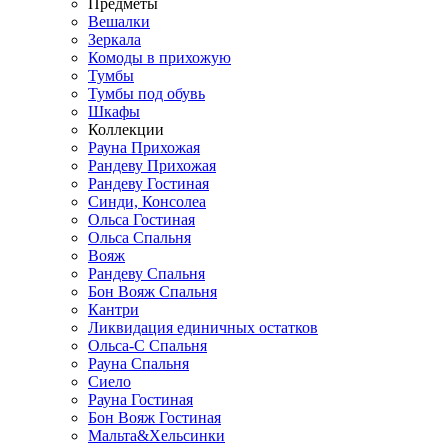
Предметы
Вешалки
Зеркала
Комоды в прихожую
Тумбы
Тумбы под обувь
Шкафы
Коллекции
Рауна Прихожая
Рандеву Прихожая
Рандеву Гостиная
Синди, Консолеа
Ольса Гостиная
Ольса Спальня
Вояж
Рандеву Спальня
Бон Вояж Спальня
Кантри
Ликвидация единичных остатков
Ольса-С Спальня
Рауна Спальня
Сиело
Рауна Гостиная
Бон Вояж Гостиная
Мальта&Хельсинки