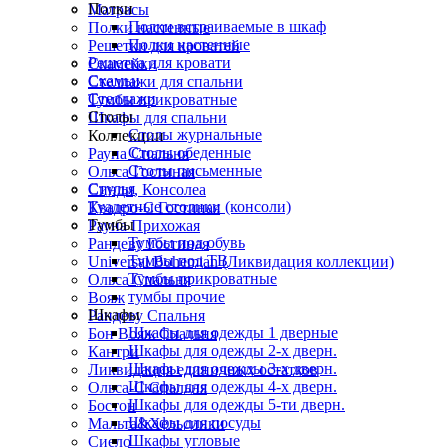
Полки
Матрасы
Полки встраиваемые в шкаф
Полки настенные
Полки настенные
Решетки для кроватей
Решетка для кровати
Скамейки
Скамьи
Стеллажи для спальни
Стеллажи
Тумбы прикроватные
Столы
Шкафы для спальни
Столы журнальные
Коллекции
Столы обеденные
Рауна Спальня
Столы письменные
Ольса Гостиная
Стулья
Синди, Консолеа
Туалетные столики (консоли)
Квадро-С Гостиная
Тумбы
Рауна Прихожая
Тумбы под обувь
Рандеву Гостиная
Тумбы под ТВ
Universal Bohemian (Ликвидация коллекции)
Тумбы прикроватные
Ольса Спальня
тумбы прочие
Вояж
Шкафы
Рандеву Спальня
Шкафы для одежды 1 дверные
Бон Вояж Спальня
Шкафы для одежды 2-х дверн.
Кантри
Шкафы для одежды 3-х дверн.
Ликвидация единичных остатков
Шкафы для одежды 4-х дверн.
Ольса-С Спальня
Шкафы для одежды 5-ти дверн.
Бостон
Шкафы для посуды
Мальта&Хельсинки
Шкафы угловые
Сиело