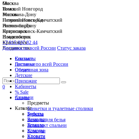
Москва
Омск
Нижний Новгород
Томск
Ростов-на-Дону
Москва
Петропавловск-Камчатский
Нижний Новгород
Новосибирск
Ростов-на-Дону
Красноярск
Петропавловск-Камчатский
Владивосток
Новосибирск
+7 915 037 82 44
Красноярск
Доставка по всей России
Владивосток
Статус заказа
Спальни
Контакты
Гостиные
Доставка по всей России
Обеденная зона
Оплата
Детские
Прихожие
Кабинеты
0
% Sale
Спальни
Акции
Предметы
Каталог
Банкетки и туалетные столики
Буфеты
Зеркала
Вешалки
Комоды для белья
Зеркала
Комплект спальни
Комоды
Консоли
Кровати
Кровати