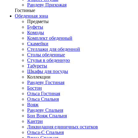
Рандеву Прихожая
Гостиные
Обеденная зона
Предметы
Буфеты
Комоды
Комплект обеденный
Скамейки
Стеллажи для обеденной
Столы обеденные
Стулья в обеденную
Табуреты
Шкафы для посуды
Коллекции
Рандеву Гостиная
Бостон
Ольса Гостиная
Ольса Спальня
Вояж
Рандеву Спальня
Бон Вояж Спальня
Кантри
Ликвидация единичных остатков
Ольса-С Спальня
Рауна Спальня