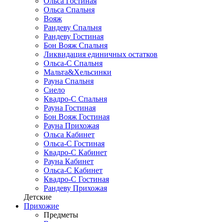
Ольса Гостиная
Ольса Спальня
Вояж
Рандеву Спальня
Рандеву Гостиная
Бон Вояж Спальня
Ликвидация единичных остатков
Ольса-С Спальня
Мальта&Хельсинки
Рауна Спальня
Сиело
Квадро-С Спальня
Рауна Гостиная
Бон Вояж Гостиная
Рауна Прихожая
Ольса Кабинет
Ольса-С Гостиная
Квадро-С Кабинет
Рауна Кабинет
Ольса-С Кабинет
Квадро-С Гостиная
Рандеву Прихожая
Детские
Прихожие
Предметы