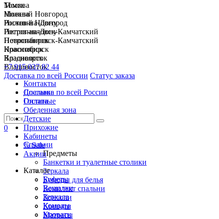
Москва
Томск
Нижний Новгород
Москва
Ростов-на-Дону
Нижний Новгород
Петропавловск-Камчатский
Ростов-на-Дону
Новосибирск
Петропавловск-Камчатский
Красноярск
Новосибирск
Владивосток
Красноярск
+7 915 037 82 44
Владивосток
Доставка по всей России
Статус заказа
Контакты
Спальни
Доставка по всей России
Гостиные
Оплата
Обеденная зона
Детские
Прихожие
0
Кабинеты
Спальни
% Sale
Предметы
Акции
Банкетки и туалетные столики
Каталог
Зеркала
Буфеты
Комоды для белья
Вешалки
Комплект спальни
Зеркала
Консоли
Комоды
Кровати
Кровати
Матрасы