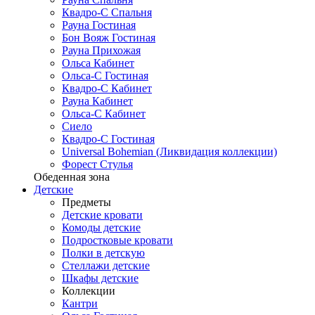
Квадро-С Спальня
Рауна Гостиная
Бон Вояж Гостиная
Рауна Прихожая
Ольса Кабинет
Ольса-С Гостиная
Квадро-С Кабинет
Рауна Кабинет
Ольса-С Кабинет
Сиело
Квадро-С Гостиная
Universal Bohemian (Ликвидация коллекции)
Форест Стулья
Обеденная зона
Детские
Предметы
Детские кровати
Комоды детские
Подростковые кровати
Полки в детскую
Стеллажи детские
Шкафы детские
Коллекции
Кантри