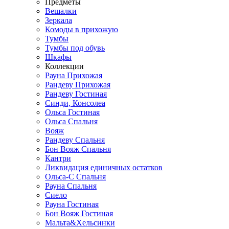
Предметы
Вешалки
Зеркала
Комоды в прихожую
Тумбы
Тумбы под обувь
Шкафы
Коллекции
Рауна Прихожая
Рандеву Прихожая
Рандеву Гостиная
Синди, Консолеа
Ольса Гостиная
Ольса Спальня
Вояж
Рандеву Спальня
Бон Вояж Спальня
Кантри
Ликвидация единичных остатков
Ольса-С Спальня
Рауна Спальня
Сиело
Рауна Гостиная
Бон Вояж Гостиная
Мальта&Хельсинки