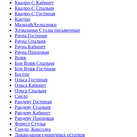
Квадро-С Кабинет
Квадро-С Спальня
Квадро-С Гостиная
Кантри
Мальта&Хельсинки
Хельсинки Столы письменные
Рауна Гостиная
Рауна Спальня
Рауна Кабинет
Рауна Прихожая
Вояж
Бон Вояж Спальня
Бон Вояж Гостиная
Бостон
Ольса Гостиная
Ольса Кабинет
Ольса Спальня
Сиело
Рандеву Гостиная
Рандеву Спальня
Рандеву Кабинет
Рандеву Прихожая
Форест Стулья
Синди, Консолеа
Ликвидация единичных остатков