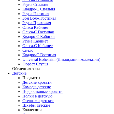
Рауна Спальня
Квадро-С Спальня
Рауна Гостиная
Бон Вояж Гостиная
Рауна Прихожая
Ольса Кабинет
Ольса-С Гостиная
Квадро-С Кабинет
Рауна Кабинет
Ольса-С Кабинет
Сиело
Квадро-С Гостиная
Universal Bohemian (Ликвидация коллекции)
Форест Стулья
Обеденная зона
Детские
Предметы
Детские кровати
Комоды детские
Подростковые кровати
Полки в детскую
Стеллажи детские
Шкафы детские
Коллекции