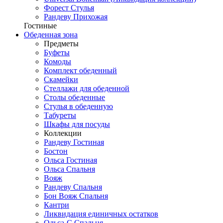
Форест Стулья
Рандеву Прихожая
Гостиные
Обеденная зона
Предметы
Буфеты
Комоды
Комплект обеденный
Скамейки
Стеллажи для обеденной
Столы обеденные
Стулья в обеденную
Табуреты
Шкафы для посуды
Коллекции
Рандеву Гостиная
Бостон
Ольса Гостиная
Ольса Спальня
Вояж
Рандеву Спальня
Бон Вояж Спальня
Кантри
Ликвидация единичных остатков
Ольса-С Спальня