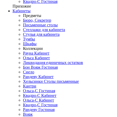
Квадро-С Гостиная
Прихожие
Кабинеты
Предметы
Бюро, Секретер
Письменные столы
Стеллажи для кабинета
Стулья для кабинета
Тумбы
Шкафы
Коллекции
Рауна Кабинет
Ольса Кабинет
Ликвидация единичных остатков
Бон Вояж Гостиная
Сиело
Рандеву Кабинет
Хельсинки Столы письменные
Кантри
Ольса-С Гостиная
Квадро-С Кабинет
Ольса-С Кабинет
Квадро-С Гостиная
Рандеву Гостиная
Вояж