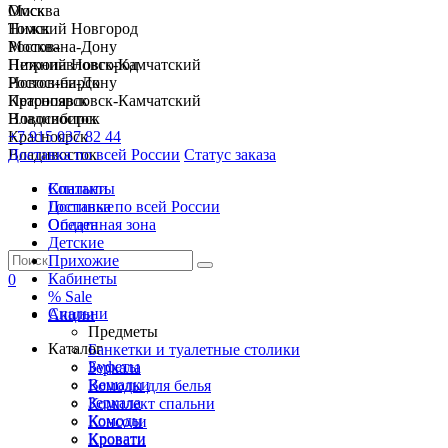
Москва
Омск
Нижний Новгород
Томск
Ростов-на-Дону
Москва
Петропавловск-Камчатский
Нижний Новгород
Новосибирск
Ростов-на-Дону
Красноярск
Петропавловск-Камчатский
Владивосток
Новосибирск
+7 915 037 82 44
Красноярск
Доставка по всей России
Владивосток
Статус заказа
Спальни
Контакты
Гостиные
Доставка по всей России
Обеденная зона
Оплата
Детские
Прихожие
Кабинеты
0
% Sale
Спальни
Акции
Предметы
Каталог
Банкетки и туалетные столики
Буфеты
Зеркала
Вешалки
Комоды для белья
Зеркала
Комплект спальни
Комоды
Консоли
Кровати
Кровати