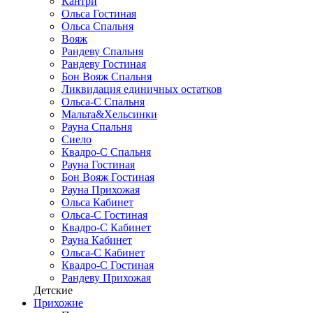
Кантри
Ольса Гостиная
Ольса Спальня
Вояж
Рандеву Спальня
Рандеву Гостиная
Бон Вояж Спальня
Ликвидация единичных остатков
Ольса-С Спальня
Мальта&Хельсинки
Рауна Спальня
Сиело
Квадро-С Спальня
Рауна Гостиная
Бон Вояж Гостиная
Рауна Прихожая
Ольса Кабинет
Ольса-С Гостиная
Квадро-С Кабинет
Рауна Кабинет
Ольса-С Кабинет
Квадро-С Гостиная
Рандеву Прихожая
Детские
Прихожие