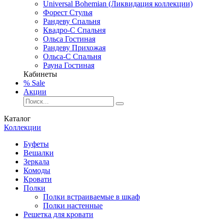
Universal Bohemian (Ликвидация коллекции)
Форест Стулья
Рандеву Спальня
Квадро-С Спальня
Ольса Гостиная
Рандеву Прихожая
Ольса-С Спальня
Рауна Гостиная
Кабинеты
% Sale
Акции
Каталог
Коллекции
Буфеты
Вешалки
Зеркала
Комоды
Кровати
Полки
Полки встраиваемые в шкаф
Полки настенные
Решетка для кровати