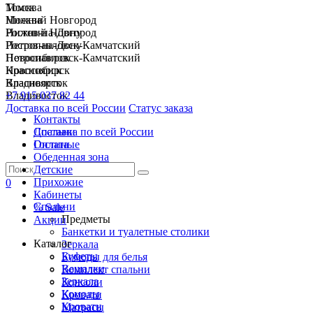
Москва
Томск
Нижний Новгород
Москва
Ростов-на-Дону
Нижний Новгород
Петропавловск-Камчатский
Ростов-на-Дону
Новосибирск
Петропавловск-Камчатский
Красноярск
Новосибирск
Владивосток
Красноярск
+7 915 037 82 44
Владивосток
Доставка по всей России
Статус заказа
Контакты
Спальни
Доставка по всей России
Гостиные
Оплата
Обеденная зона
Детские
Прихожие
0
Кабинеты
Спальни
% Sale
Предметы
Акции
Банкетки и туалетные столики
Каталог
Зеркала
Буфеты
Комоды для белья
Вешалки
Комплект спальни
Зеркала
Консоли
Комоды
Кровати
Кровати
Матрасы