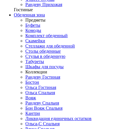
Рандеву Прихожая
Гостиные
Обеденная зона
Предметы
Буфеты
Комоды
Комплект обеденный
Скамейки
Стеллажи для обеденной
Столы обеденные
Стулья в обеденную
Табуреты
Шкафы для посуды
Коллекции
Рандеву Гостиная
Бостон
Ольса Гостиная
Ольса Спальня
Вояж
Рандеву Спальня
Бон Вояж Спальня
Кантри
Ликвидация единичных остатков
Ольса-С Спальня
Рауна Спальня