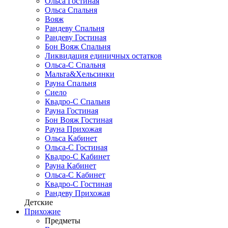
Ольса Гостиная
Ольса Спальня
Вояж
Рандеву Спальня
Рандеву Гостиная
Бон Вояж Спальня
Ликвидация единичных остатков
Ольса-С Спальня
Мальта&Хельсинки
Рауна Спальня
Сиело
Квадро-С Спальня
Рауна Гостиная
Бон Вояж Гостиная
Рауна Прихожая
Ольса Кабинет
Ольса-С Гостиная
Квадро-С Кабинет
Рауна Кабинет
Ольса-С Кабинет
Квадро-С Гостиная
Рандеву Прихожая
Детские
Прихожие
Предметы