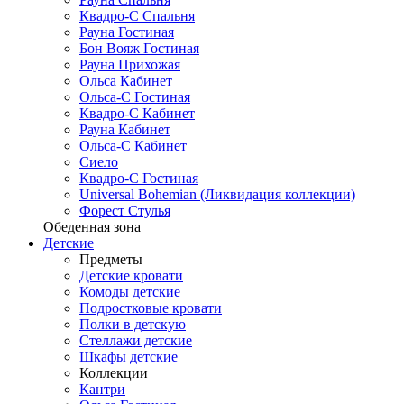
Квадро-С Спальня
Рауна Гостиная
Бон Вояж Гостиная
Рауна Прихожая
Ольса Кабинет
Ольса-С Гостиная
Квадро-С Кабинет
Рауна Кабинет
Ольса-С Кабинет
Сиело
Квадро-С Гостиная
Universal Bohemian (Ликвидация коллекции)
Форест Стулья
Обеденная зона
Детские
Предметы
Детские кровати
Комоды детские
Подростковые кровати
Полки в детскую
Стеллажи детские
Шкафы детские
Коллекции
Кантри