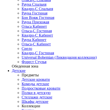
Рауна Спальня
Квадро-С Спальня
Рауна Гостиная
Бон Вояж Гостиная
Рауна Прихожая
Ольса Кабинет
Ольса-С Гостиная
Квадро-С Кабинет
Рауна Кабинет
Ольса-С Кабинет
Сиело
Квадро-С Гостиная
Universal Bohemian (Ликвидация коллекции)
Форест Стулья
Обеденная зона
Детские
Предметы
Детские кровати
Комоды детские
Подростковые кровати
Полки в детскую
Стеллажи детские
Шкафы детские
Коллекции