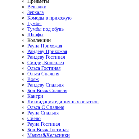
Предметы
Вешалки
Зеркала
Комоды в прихожую
Тумбы
Тумбы под обувь
Шкафы
Коллекции
Рауна Прихожая
Рандеву Прихожая
Рандеву Гостиная
Синди, Консолеа
Ольса Гостиная
Ольса Спальня
Вояж
Рандеву Спальня
Бон Вояж Спальня
Кантри
Ликвидация единичных остатков
Ольса-С Спальня
Рауна Спальня
Сиело
Рауна Гостиная
Бон Вояж Гостиная
Мальта&Хельсинки