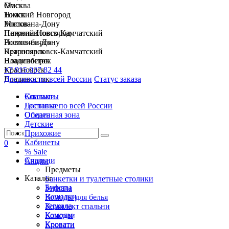
Москва
Омск
Нижний Новгород
Томск
Ростов-на-Дону
Москва
Петропавловск-Камчатский
Нижний Новгород
Новосибирск
Ростов-на-Дону
Красноярск
Петропавловск-Камчатский
Владивосток
Новосибирск
+7 915 037 82 44
Красноярск
Доставка по всей России
Владивосток
Статус заказа
Спальни
Контакты
Гостиные
Доставка по всей России
Обеденная зона
Оплата
Детские
Прихожие
Кабинеты
0
% Sale
Спальни
Акции
Предметы
Каталог
Банкетки и туалетные столики
Буфеты
Зеркала
Вешалки
Комоды для белья
Зеркала
Комплект спальни
Комоды
Консоли
Кровати
Кровати