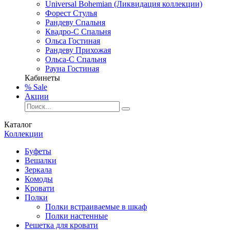
Universal Bohemian (Ликвидация коллекции)
Форест Стулья
Рандеву Спальня
Квадро-С Спальня
Ольса Гостиная
Рандеву Прихожая
Ольса-С Спальня
Рауна Гостиная
Кабинеты
% Sale
Акции
Каталог
Коллекции
Буфеты
Вешалки
Зеркала
Комоды
Кровати
Полки
Полки встраиваемые в шкаф
Полки настенные
Решетка для кровати