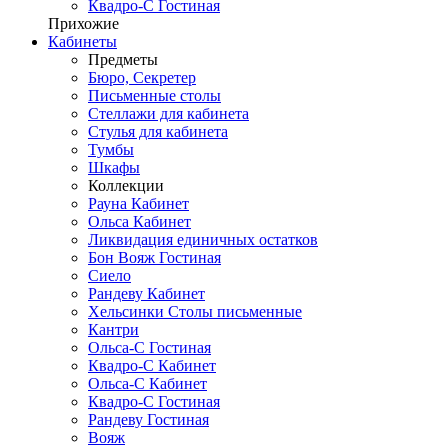
Квадро-С Гостиная
Прихожие
Кабинеты
Предметы
Бюро, Секретер
Письменные столы
Стеллажи для кабинета
Стулья для кабинета
Тумбы
Шкафы
Коллекции
Рауна Кабинет
Ольса Кабинет
Ликвидация единичных остатков
Бон Вояж Гостиная
Сиело
Рандеву Кабинет
Хельсинки Столы письменные
Кантри
Ольса-С Гостиная
Квадро-С Кабинет
Ольса-С Кабинет
Квадро-С Гостиная
Рандеву Гостиная
Вояж