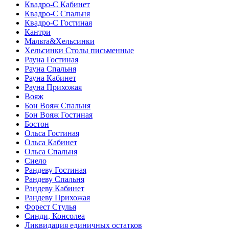
Квадро-С Кабинет
Квадро-С Спальня
Квадро-С Гостиная
Кантри
Мальта&Хельсинки
Хельсинки Столы письменные
Рауна Гостиная
Рауна Спальня
Рауна Кабинет
Рауна Прихожая
Вояж
Бон Вояж Спальня
Бон Вояж Гостиная
Бостон
Ольса Гостиная
Ольса Кабинет
Ольса Спальня
Сиело
Рандеву Гостиная
Рандеву Спальня
Рандеву Кабинет
Рандеву Прихожая
Форест Стулья
Синди, Консолеа
Ликвидация единичных остатков