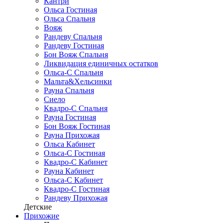
Кантри
Ольса Гостиная
Ольса Спальня
Вояж
Рандеву Спальня
Рандеву Гостиная
Бон Вояж Спальня
Ликвидация единичных остатков
Ольса-С Спальня
Мальта&Хельсинки
Рауна Спальня
Сиело
Квадро-С Спальня
Рауна Гостиная
Бон Вояж Гостиная
Рауна Прихожая
Ольса Кабинет
Ольса-С Гостиная
Квадро-С Кабинет
Рауна Кабинет
Ольса-С Кабинет
Квадро-С Гостиная
Рандеву Прихожая
Детские
Прихожие