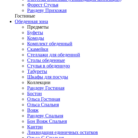
Форест Стулья
Рандеву Прихожая
Гостиные
Обеденная зона
Предметы
Буфеты
Комоды
Комплект обеденный
Скамейки
Стеллажи для обеденной
Столы обеденные
Стулья в обеденную
Табуреты
Шкафы для посуды
Коллекции
Рандеву Гостиная
Бостон
Ольса Гостиная
Ольса Спальня
Вояж
Рандеву Спальня
Бон Вояж Спальня
Кантри
Ликвидация единичных остатков
Ольса-С Спальня