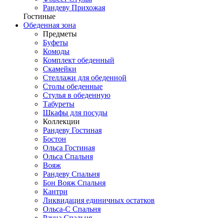
Рандеву Прихожая
Гостиные
Обеденная зона
Предметы
Буфеты
Комоды
Комплект обеденный
Скамейки
Стеллажи для обеденной
Столы обеденные
Стулья в обеденную
Табуреты
Шкафы для посуды
Коллекции
Рандеву Гостиная
Бостон
Ольса Гостиная
Ольса Спальня
Вояж
Рандеву Спальня
Бон Вояж Спальня
Кантри
Ликвидация единичных остатков
Ольса-С Спальня
Рауна Спальня