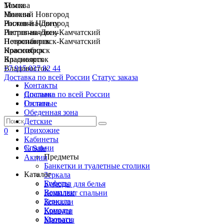
Москва
Томск
Нижний Новгород
Москва
Ростов-на-Дону
Нижний Новгород
Петропавловск-Камчатский
Ростов-на-Дону
Новосибирск
Петропавловск-Камчатский
Красноярск
Новосибирск
Владивосток
Красноярск
+7 915 037 82 44
Владивосток
Доставка по всей России
Статус заказа
Контакты
Спальни
Доставка по всей России
Гостиные
Оплата
Обеденная зона
Детские
Прихожие
0
Кабинеты
Спальни
% Sale
Предметы
Акции
Банкетки и туалетные столики
Каталог
Зеркала
Буфеты
Комоды для белья
Вешалки
Комплект спальни
Зеркала
Консоли
Комоды
Кровати
Кровати
Матрасы