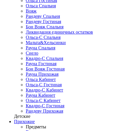
Ольса Гостиная
Ольса Спальня
Вояж
Рандеву Спальня
Рандеву Гостиная
Бон Вояж Спальня
Ликвидация единичных остатков
Ольса-С Спальня
Мальта&Хельсинки
Рауна Спальня
Сиело
Квадро-С Спальня
Рауна Гостиная
Бон Вояж Гостиная
Рауна Прихожая
Ольса Кабинет
Ольса-С Гостиная
Квадро-С Кабинет
Рауна Кабинет
Ольса-С Кабинет
Квадро-С Гостиная
Рандеву Прихожая
Детские
Прихожие
Предметы