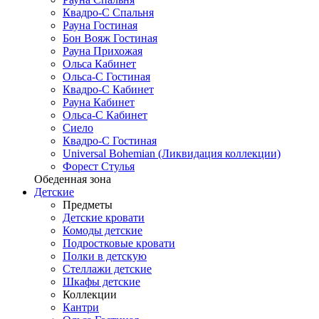
Квадро-С Спальня
Рауна Гостиная
Бон Вояж Гостиная
Рауна Прихожая
Ольса Кабинет
Ольса-С Гостиная
Квадро-С Кабинет
Рауна Кабинет
Ольса-С Кабинет
Сиело
Квадро-С Гостиная
Universal Bohemian (Ликвидация коллекции)
Форест Стулья
Обеденная зона
Детские
Предметы
Детские кровати
Комоды детские
Подростковые кровати
Полки в детскую
Стеллажи детские
Шкафы детские
Коллекции
Кантри