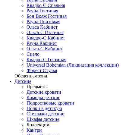
Квадро-С Спальня
Рауна Гостиная
Бон Вояж Гостиная
Рауна Прихожая
Ольса Кабинет
Ольса-С Гостиная
Квадро-С Кабинет
Рауна Кабинет
Ольса-С Кабинет
Сиело
Квадро-С Гостиная
Universal Bohemian (Ликвидация коллекции)
Форест Стулья
Обеденная зона
Детские
Предметы
Детские кровати
Комоды детские
Подростковые кровати
Полки в детскую
Стеллажи детские
Шкафы детские
Коллекции
Кантри