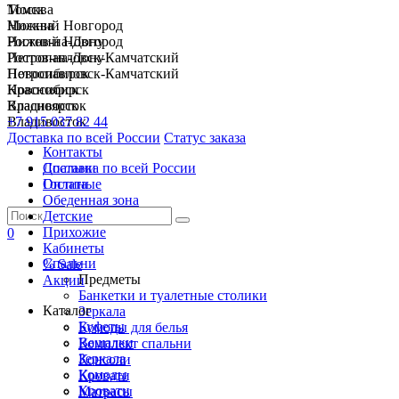
Москва
Томск
Нижний Новгород
Москва
Ростов-на-Дону
Нижний Новгород
Петропавловск-Камчатский
Ростов-на-Дону
Новосибирск
Петропавловск-Камчатский
Красноярск
Новосибирск
Владивосток
Красноярск
+7 915 037 82 44
Владивосток
Доставка по всей России
Статус заказа
Контакты
Спальни
Доставка по всей России
Гостиные
Оплата
Обеденная зона
Детские
Прихожие
0
Кабинеты
Спальни
% Sale
Предметы
Акции
Банкетки и туалетные столики
Каталог
Зеркала
Буфеты
Комоды для белья
Вешалки
Комплект спальни
Зеркала
Консоли
Комоды
Кровати
Кровати
Матрасы