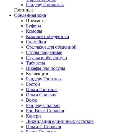
Рандеву Прихожая
Гостиные
Обеденная зона
Предметы
Буфеты
Комоды
Комплект обеденный
Скамейки
Стеллажи для обеденной
Столы обеденные
Стулья в обеденную
Табуреты
Шкафы для посуды
Коллекции
Рандеву Гостиная
Бостон
Ольса Гостиная
Ольса Спальня
Вояж
Рандеву Спальня
Бон Вояж Спальня
Кантри
Ликвидация единичных остатков
Ольса-С Спальня
Рауна Спальня