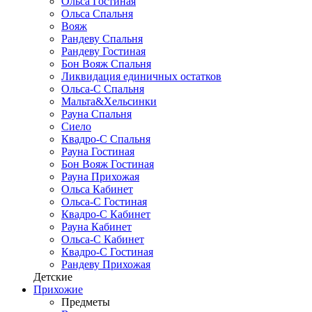
Ольса Гостиная
Ольса Спальня
Вояж
Рандеву Спальня
Рандеву Гостиная
Бон Вояж Спальня
Ликвидация единичных остатков
Ольса-С Спальня
Мальта&Хельсинки
Рауна Спальня
Сиело
Квадро-С Спальня
Рауна Гостиная
Бон Вояж Гостиная
Рауна Прихожая
Ольса Кабинет
Ольса-С Гостиная
Квадро-С Кабинет
Рауна Кабинет
Ольса-С Кабинет
Квадро-С Гостиная
Рандеву Прихожая
Детские
Прихожие
Предметы